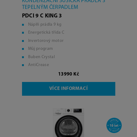
KONDENZAČNÍ SUŠIČKA PRÁDLA S
TEPELNÝM ČERPADLEM
PDCI 9 C KING 3
Náplň prádla 9 kg
Energetická třída C
Invertorový motor
Můj program
Buben Crystal
AntiCrease
13990 Kč
VÍCE INFORMACÍ