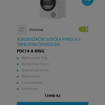
Porovnat
KONDENZAČNÍ SUŠIČKA PRÁDLA S
TEPELNÝM ČERPADLEM
PDCI 9 A KING
Náplň prádla 9 kg
Energetická třída C
Invertorový motor
Můj program
Crystal buben
AntiCrease
13990 Kč