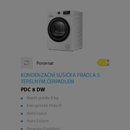
Porovnat
KONDENZAČNÍ SUŠIČKA PRÁDLA S
TEPELNÝM ČERPADLEM
PDC 8 DW
Náplň prádla 8 kg
Energetická třída D
AntiCrease
Auto Sušení
Program Osvěžení