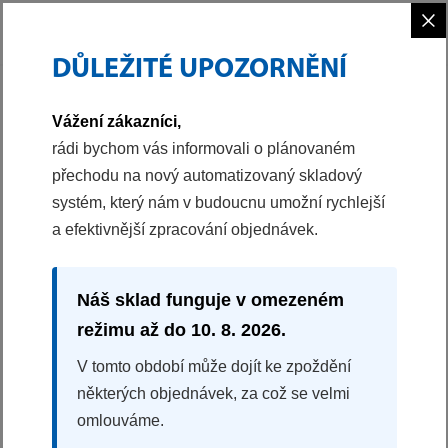
×
DŮLEŽITÉ UPOZORNĚNÍ
PHILCO
PRANÍ A SUŠENÍ
Vážení zákazníci,
rádi bychom vás informovali o plánovaném
přechodu na nový automatizovaný skladový
systém, který nám v budoucnu umožní rychlejší
a efektivnější zpracování objednávek.
Náš sklad funguje v omezeném
režimu až do 10. 8. 2026.
V tomto období může dojít ke zpoždění
SUŠIČKY
některých objednávek, za což se velmi
omlouváme.