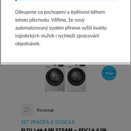
Výběr z kategorií
Děkujeme za pochopení a trpělivost během
VŠE
tohoto přechodu. Věříme, že nový
automatizovaný systém přinese vyšší kvalitu
logistických služeb i rychlejší zpracování
PODROBNÉ FILTROVÁNÍ:
objednávek.
Porovnat
SET PRAČKA A SUŠIČKA
PLDI 149 AJW STEAM + PDCI 9 AJW