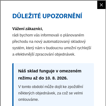
×
DŮLEŽITÉ UPOZORNĚNÍ
PHILCO
PRIVACY POLICY
Vážení zákazníci,
rádi bychom vás informovali o plánovaném
OCHRANA OSOBNÍCH ÚDAJŮ
přechodu na nový automatizovaný skladový
systém, který nám v budoucnu umožní rychlejší
Ať už jste pravidelnými návštěvníky těchto stránek, nebo jste tu
a efektivnější zpracování objednávek.
poprvé, může při jejich prohlížení docházet ke zpracování Vašich
osobních údajů. Rádi bychom Vás však ubezpečili, že ochrana
Vašeho soukromí bude vždy naší prioritou, při zpracování
Náš sklad funguje v omezeném
osobních údajů se řídíme platnou právní úpravou a dbáme na
režimu až do 10. 8. 2026.
jejich maximální bezpečnost. Níže naleznete informace mimo
jiné o tom, jaké údaje o Vás máme, proč je shromažďujeme a co s
V tomto období může dojít ke zpoždění
nimi děláme.
některých objednávek, za což se velmi
omlouváme.