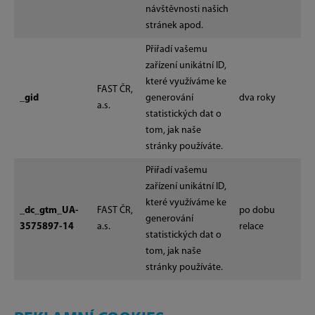
návštěvnosti našich
stránek apod.
Přiřadí vašemu
zařízení unikátní ID,
které využíváme ke
FAST ČR,
_gid
generování
dva roky
a.s.
statistických dat o
tom, jak naše
stránky používáte.
Přiřadí vašemu
zařízení unikátní ID,
které využíváme ke
_dc_gtm_UA-
FAST ČR,
po dobu
generování
3575897-14
a.s.
relace
statistických dat o
tom, jak naše
stránky používáte.