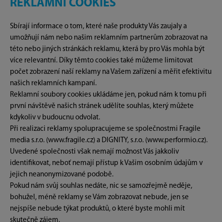
REKLAMNÍ COOKIES
Sbírají informace o tom, které naše produkty Vás zaujaly a
umožňují nám nebo našim reklamním partnerům zobrazovat na
této nebo jiných stránkách reklamu, která by pro Vás mohla být
více relevantní. Díky těmto cookies také můžeme limitovat
počet zobrazení naší reklamy na Vašem zařízení a měřit efektivitu
našich reklamních kampaní.
Reklamní soubory cookies ukládáme jen, pokud nám k tomu při
první návštěvě našich stránek udělíte souhlas, který můžete
kdykoliv v budoucnu odvolat.
Při realizaci reklamy spolupracujeme se společnostmi Fragile
media s.r.o. (www.fragile.cz) a DIGNITY, s.r.o. (www.performio.cz).
Uvedené společnosti však nemají možnost Vás jakkoliv
identifikovat, neboť nemají přístup k Vašim osobním údajům v
jejich neanonymizované podobě.
Pokud nám svůj souhlas nedáte, nic se samozřejmě neděje,
bohužel, méně reklamy se Vám zobrazovat nebude, jen se
nejspíše nebude týkat produktů, o které byste mohli mít
skutečně zájem.