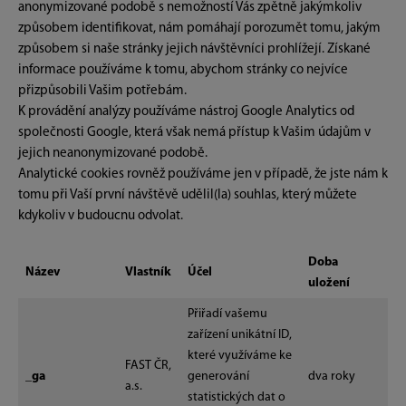
anonymizované podobě s nemožností Vás zpětně jakýmkoliv
způsobem identifikovat, nám pomáhají porozumět tomu, jakým
způsobem si naše stránky jejich návštěvníci prohlížejí. Získané
informace používáme k tomu, abychom stránky co nejvíce
přizpůsobili Vašim potřebám.
K provádění analýzy používáme nástroj Google Analytics od
společnosti Google, která však nemá přístup k Vašim údajům v
jejich neanonymizované podobě.
Analytické cookies rovněž používáme jen v případě, že jste nám k
tomu při Vaší první návštěvě udělil(la) souhlas, který můžete
kdykoliv v budoucnu odvolat.
Doba
Název
Vlastník
Účel
uložení
Přiřadí vašemu
zařízení unikátní ID,
které využíváme ke
FAST ČR,
_ga
generování
dva roky
a.s.
statistických dat o