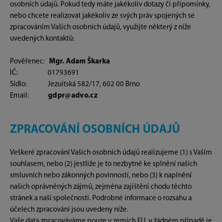
osobních údajů. Pokud tedy máte jakékoliv dotazy či připomínky,
nebo chcete realizovat jakékoliv ze svých práv spojených se
zpracováním Vašich osobních údajů, využijte některý z níže
uvedených kontaktů:
Pověřenec:
Mgr. Adam Škarka
IČ: 01793691
Sídlo: Jezuitská 582/17, 602 00 Brno
Email:
gdpr@advo.cz
ZPRACOVÁNÍ OSOBNÍCH ÚDAJŮ
Veškeré zpracování Vašich osobních údajů realizujeme (1) s Vaším
souhlasem, nebo (2) jestliže je to nezbytné ke splnění našich
smluvních nebo zákonných povinností, nebo (3) k naplnění
našich oprávněných zájmů, zejména zajištění chodu těchto
stránek a naší společnosti. Podrobné informace o rozsahu a
účelech zpracování jsou uvedeny níže.
Vaše data zpracováváme pouze v zemích EU, v žádném případě je