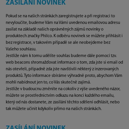
ZASÍLÁNÍ NOVINEK
Pokud se na našich stránkách zaregistrujete a při registraci to
nevyloučíte, budeme Vám na Vámi uvedenou emailovou adresu
zasílat na základě našich oprávněných zájmů novinky o
produktech značky Philco. K odběru novinek se můžete přihlásit i
bez registrace, v takovém případě se ale neobejdeme bez
Vašeho souhlasu.
Jestliže nám k tomu udělíte souhlas budeme dále pomocí tzv.
web beacons shromažďovat informace o tom, zda jste si email od
nás otevřeli, případně zda jste navštívili některý z inzerovaných
produktů. Tyto informace sbíráme výhradně proto, abychom Vám
mohli nabídnout jen to, co Vás skutečně zajímá.
Jestliže v budoucnu změníte na cokoliv z výše uvedeného názor,
můžete se prostřednictvím odkazu na konci každého emailu,
který od nás dostanete, ze zasílání těchto sdělení odhlásit, nebo
tak můžete učinit kdykoliv přímo na našich stránkách.
ZASÍLÁNÍ NOVINEK