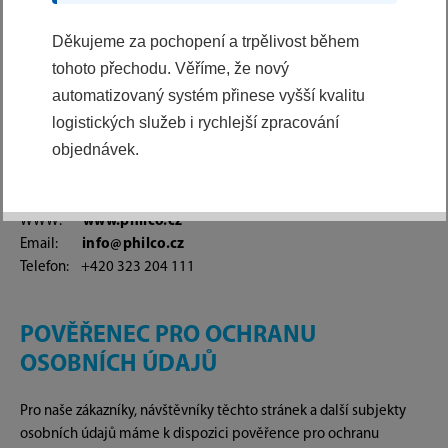
IDENTITA SPRÁVCE A JEHO
KONTAKTNÍ ÚDAJE
Děkujeme za pochopení a trpělivost během
tohoto přechodu. Věříme, že nový
Vaše osobní údaje zpracováváme v pozici jejich správce, naše
automatizovaný systém přinese vyšší kvalitu
identifikační a kontaktní údaje jsou následující:
logistických služeb i rychlejší zpracování
objednávek.
Správce:
FAST ČR, a.s.
IČ: 24777749
Sídlo: U Sanitasu 1621, 251 01 Říčany
WWW:
www.philco.cz
Email:
info@philco.cz
Telefon: +420 323 204 111
POVĚŘENEC PRO OCHRANU
OSOBNÍCH ÚDAJŮ
Pro naše zákazníky, návštěvníky těchto stránek a další subjekty
osobních údajů máme k dispozici pověřence pro ochranu