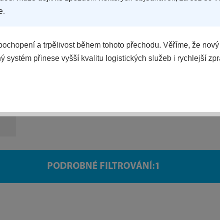
e.
ochopení a trpělivost během tohoto přechodu. Věříme, že nový
 systém přinese vyšší kvalitu logistických služeb i rychlejší zp
HLAZENÍ
MYTÍ
PODROBNÉ FILTROVÁNÍ: