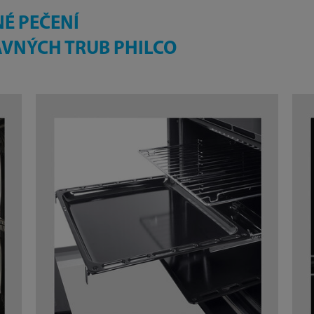
É PEČENÍ
AVNÝCH TRUB PHILCO