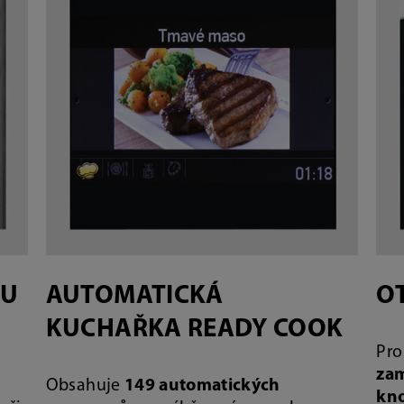
KU
AUTOMATICKÁ
O
KUCHAŘKA READY COOK
Pro
zam
Obsahuje
149 automatických
kno