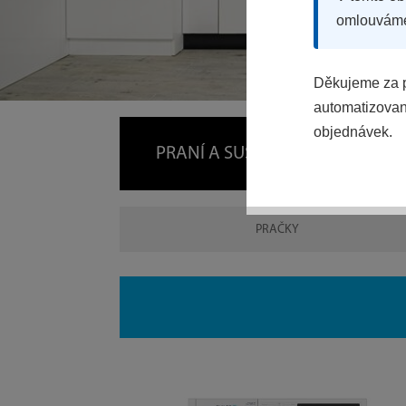
omlouvám
Děkujeme za p
automatizovaný
objednávek.
PRANÍ A SUŠENÍ
C
PRAČKY