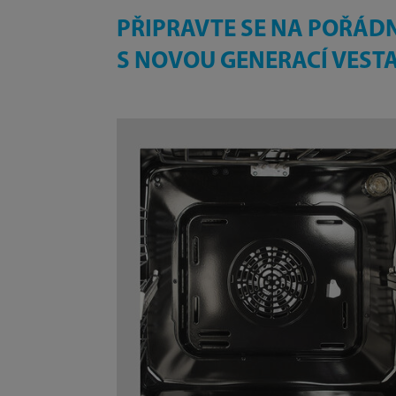
PŘIPRAVTE SE NA POŘÁDN
S NOVOU GENERACÍ VEST