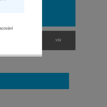
racování
VAŘENÍ
VŠE