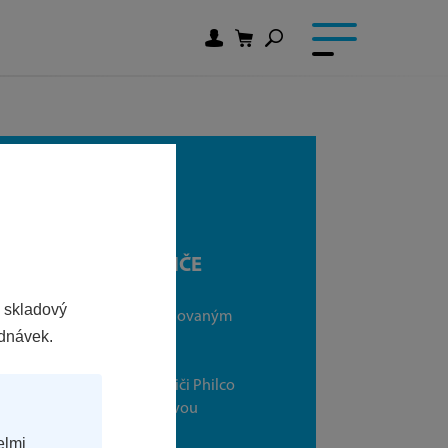
VESTAVNÉ SPOTŘEBIČE
 skladový
taňte se v kuchyni nekorunovaným
ednávek.
rálem!
aření s vestavnými spotřebiči Philco
e pro Vás rázem stane zábavou
 potěšením.
elmi