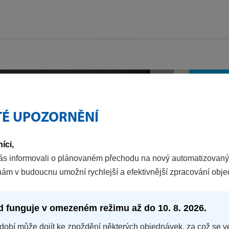
TÉ UPOZORNĚNÍ
íci,
ás informovali o plánovaném přechodu na nový automatizovaný
S
nám v budoucnu umožní rychlejší a efektivnější zpracování obj
k
V
d funguje v omezeném režimu až do 10. 8. 2026.
s
a
dobí může dojít ke zpoždění některých objednávek, za což se v