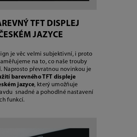
REVNÝ TFT DISPLEJ
 ČESKÉM JAZYCE
ign je věc velmi subjektivní, i proto
zaměřujeme na to, co naše trouby
. Naprosto převratnou novinkou je
žití barevného TFT displeje
eském jazyce
, který umožňuje
avdu snadné a pohodlné nastavení
ch funkcí.