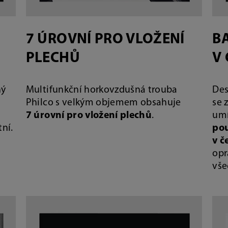
7 ÚROVNÍ PRO VLOŽENÍ
BA
PLECHŮ
V
ný
Multifunkční horkovzdušná trouba
Des
Philco s velkým objemem obsahuje
se 
7 úrovní pro vložení plechů
.
umí
ní.
pou
v č
opr
vše