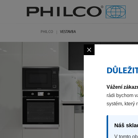
PHILCO
VESTAVBA
×
DŮLEŽI
Vážení zákazn
rádi bychom v
systém, který 
Náš skla
V tomto ob