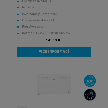
Energetická třída D
NoFrost
Invertorový kompresor
Objem mrazáku 274 l
FrostProtection
Rozměry (VxŠxH): 185x60x66 cm
14990 Kč
VÍCE INFORMACÍ