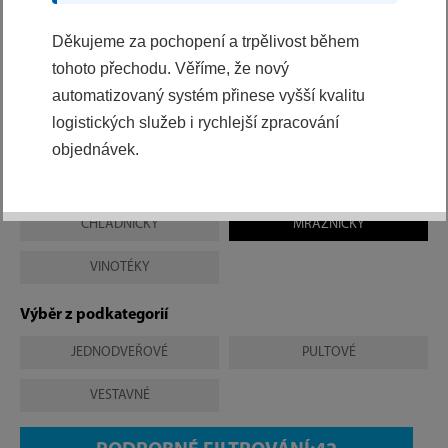
pro všechno. Na první pohled zaujmou čistým
Děkujeme za pochopení a trpělivost během
designem a kvalitními materiály, které vytváří
přitažlivou kompozici moderní kuchyně.
tohoto přechodu. Věříme, že nový
automatizovaný systém přinese vyšší kvalitu
logistických služeb i rychlejší zpracování
Výběr z kategorií
objednávek.
VŠE
CHLADNIČKY
MRAZNIČKY
VINOTÉKY
Výběr z podkategorií
JEDNODVEŘOVÉ
PULTOVÉ
VESTAVNÉ