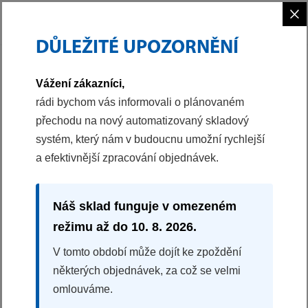
×
DŮLEŽITÉ UPOZORNĚNÍ
PHILCO
CHLAZENÍ
Vážení zákazníci,
rádi bychom vás informovali o plánovaném
přechodu na nový automatizovaný skladový
systém, který nám v budoucnu umožní rychlejší
a efektivnější zpracování objednávek.
Náš sklad funguje v omezeném
režimu až do 10. 8. 2026.
V tomto období může dojít ke zpoždění
CHLAZENÍ
některých objednávek, za což se velmi
omlouváme.
Kombinované chladničky Philco přinášejí nový
rozměr chlazení. Oceníte dokonalý přehled a místo