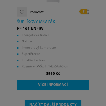
Porovnat
ŠUPLÍKOVÝ MRAZÁK
PF 161 ENFIW
Energetická třída E
NoFrost
Invertorový kompresor
SuperFreeze
FrostProtection
Rozměry (VxŠxH): 143x54x60 cm
8990 Kč
VÍCE INFORMACÍ
NAČÍST DALŠÍ PRODUKTY