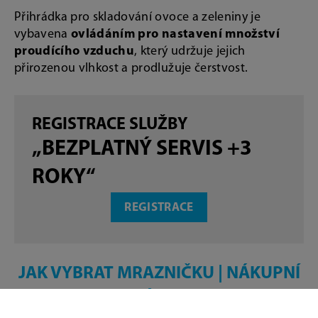
Přihrádka pro skladování ovoce a zeleniny je
vybavena
ovládáním pro nastavení množství
proudícího vzduchu
, který udržuje jejich
přirozenou vlhkost a prodlužuje čerstvost.
REGISTRACE SLUŽBY
„BEZPLATNÝ SERVIS +3
ROKY“
REGISTRACE
JAK VYBRAT MRAZNIČKU | NÁKUPNÍ
RÁDCE