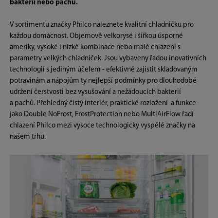
bakterií nebo pachů.
V sortimentu značky Philco naleznete kvalitní chladničku pro
každou domácnost. Objemově velkorysé i šířkou úsporné
ameriky, vysoké i nízké kombinace nebo malé chlazení s
parametry velkých chladniček. Jsou vybaveny řadou inovativních
technologií s jediným účelem - efektivně zajistit skladovaným
potravinám a nápojům ty nejlepší podmínky pro dlouhodobé
udržení čerstvosti bez vysušování a nežádoucích bakterií
a pachů. Přehledný čistý interiér, praktické rozložení a funkce
jako Double NoFrost, FrostProtection nebo MultiAirFlow řadí
chlazení Philco mezi vysoce technologicky vyspělé značky na
našem trhu.