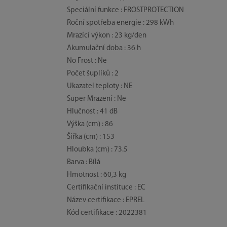
Speciální funkce : FROSTPROTECTION
Roční spotřeba energie : 298 kWh
Mrazící výkon : 23 kg/den
Akumulační doba : 36 h
No Frost : Ne
Počet šuplíků : 2
Ukazatel teploty : NE
Super Mrazení : Ne
Hlučnost : 41 dB
Výška (cm) : 86
Šířka (cm) : 153
Hloubka (cm) : 73.5
Barva : Bílá
Hmotnost : 60,3 kg
Certifikační instituce : EC
Název certifikace : EPREL
Kód certifikace : 2022381