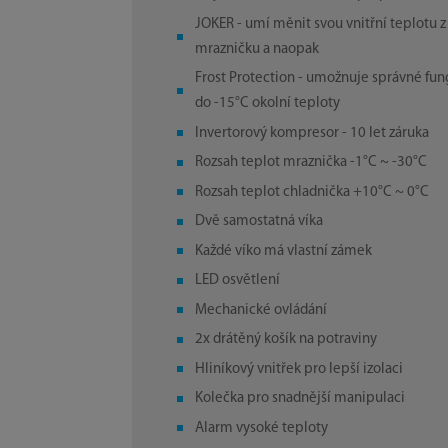
JOKER - umí měnit svou vnitřní teplotu z
mrazničku a naopak
Frost Protection - umožnuje správné fun
do -15°C okolní teploty
Invertorový kompresor - 10 let záruka
Rozsah teplot mraznička -1°C ~ -30°C
Rozsah teplot chladnička +10°C ~ 0°C
Dvě samostatná víka
Každé víko má vlastní zámek
LED osvětlení
Mechanické ovládání
2x drátěný košík na potraviny
Hliníkový vnitřek pro lepší izolaci
Kolečka pro snadnější manipulaci
Alarm vysoké teploty