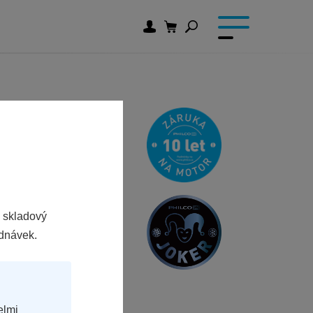
 skladový
ednávek.
elmi