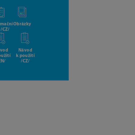
rmační
Obrázky
t /CZ/
vod
Návod
oužití
k použití
EN/
/CZ/