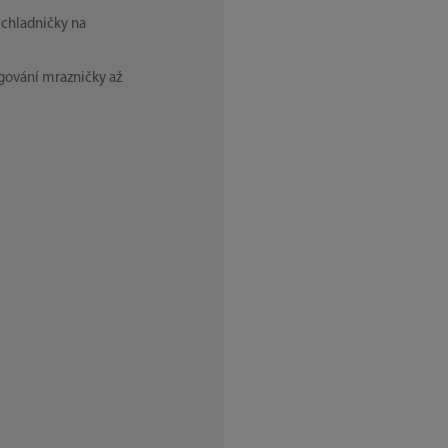
 chladničky na
gování mrazničky až