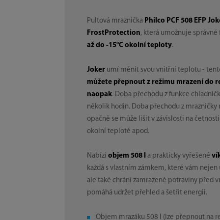
Pultová mraznička
Philco PCF 508 EFP Jok
FrostProtection
, která umožnuje správné
až do -15°C okolní teploty
.
Joker
umí měnit svou vnitřní teplotu - tent
můžete přepnout z režimu mrazení do r
naopak
. Doba přechodu z funkce chladničk
několik hodin. Doba přechodu z mrazničky 
opačně se může lišit v závislosti na četnosti
okolní teplotě apod.
Nabízí
objem 508 l
a prakticky vyřešené
ví
každá s vlastním zámkem, které vám nejen 
ale také chrání zamrazené potraviny před 
pomáhá udržet přehled a šetřit energii.
Objem mrazáku 508 l (lze přepnout na r