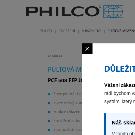
PHILCO
CHLAZENÍ
MRAZNIČKY
PULTOVÁ MRAZN
×
40049024
DŮLEŽI
PULTOVÁ MRAZNIČKA
PCF 508 EFP JOKER
Vážení zákazn
rádi bychom v
Energetická třída E
systém, který 
Invertorový kompresor
Funkce chlazení
FrostProtection
Náš skla
2 samostatná víka
V tomto ob