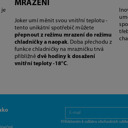
MRAZENÍ
t
je
Ino
umo
Joker umí měnit svou vnitřní teplotu -
spo
tento unikátní spotřebič můžete
tře
přepnout z režimu mrazení do režimu
cha
chladničky a naopak
. Doba přechodu z
funkce chladničky na mrazničku trvá
přibližně
dvě hodiny k dosažení
vnitřní teploty -18°C
.
ako
Přihlášením k odběru obchodních sděle
dinečné