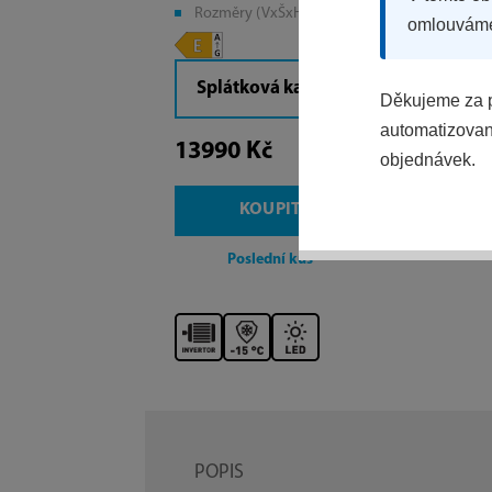
Rozměry (VxŠxH): 86x153x73,5 cm
omlouvám
Splátková kalkulačka
Děkujeme za p
automatizovaný
13990 Kč
objednávek.
KOUPIT
Poslední kus
POPIS