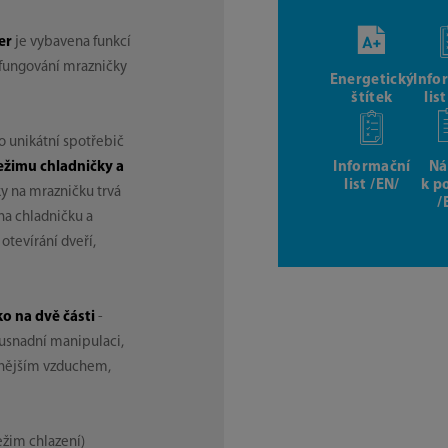
er
je vybavena funkcí
 fungování mrazničky
Energetický
Info
štítek
lis
o unikátní spotřebič
Informační
Ná
ežimu chladničky a
list /EN/
k p
y na mrazničku trvá
/
na chladničku a
 otevírání dveří,
ko na dvě části
-
usnadní manipulaci,
vnějším vzduchem,
ežim chlazení)