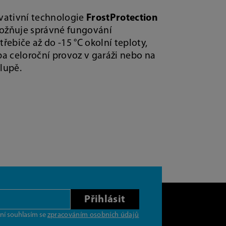
vativní technologie
FrostProtection
žňuje správné fungování
třebiče až do -15 °C okolní teploty,
ba celoroční provoz v garáži nebo na
lupě.
Přihlásit
ní souhlasím se
zpracováním osobních údajů