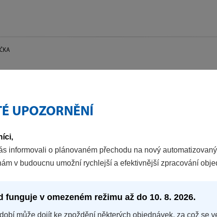
IČKA
TÉ UPOZORNĚNÍ
íci,
ás informovali o plánovaném přechodu na nový automatizovaný
nám v budoucnu umožní rychlejší a efektivnější zpracování obj
d funguje v omezeném režimu až do 10. 8. 2026.
dobí může dojít ke zpoždění některých objednávek, za což se v