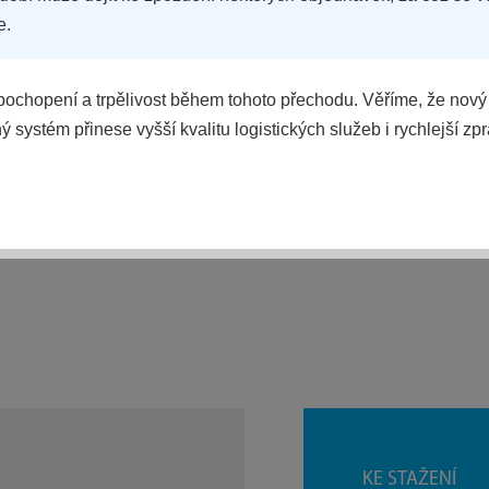
e.
ochopení a trpělivost během tohoto přechodu. Věříme, že nový
 systém přinese vyšší kvalitu logistických služeb i rychlejší zp
POROVNAT
KE STAŽENÍ