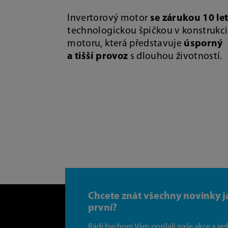
Invertorový motor
se zárukou 10 le
technologickou špičkou v konstrukci
motoru, která představuje
úsporný
a tišší provoz
s dlouhou životností.
Chcete znát všechny novinky j
první?
Rádi bychom Vám posílali naše akce a je