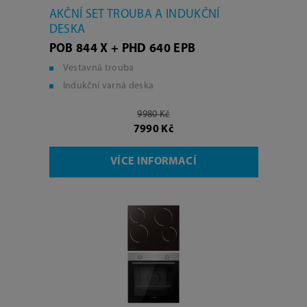
AKČNÍ SET TROUBA A INDUKČNÍ
DESKA
POB 844 X + PHD 640 EPB
Vestavná trouba
Indukční varná deska
9980 Kč
7990 Kč
VÍCE INFORMACÍ