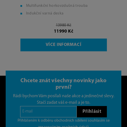
Multifunkční horkovzdušná trouba
Indukční varná deska
13980 Kč
11990 Kč
VÍCE INFORMACÍ
Chcete znát všechny novinky jako
první?
Rádi bychom Vám posílali naše akce a jedinečné slevy.
Stačí zadat váš e-mail a je to.
Přihlásit
Přihlášením k odběru obchodních sdělení souhlasím se