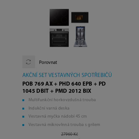
Porovnat
AKČNÍ SET VESTAVNÝCH SPOTŘEBIČŮ
POB 769 AX + PHD 640 EPB + PD
1045 DBIT + PMD 2012 BIX
Multifunkční horkovzdušná trouba
Indukční varná deska
Vestavná myčka nádobí 45 cm
Vestavná mikrovlnná trouba s grilem
27960 Kč