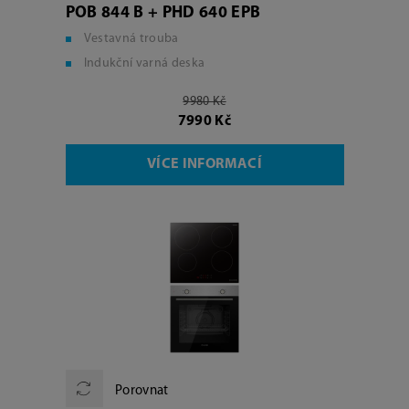
POB 844 B + PHD 640 EPB
Vestavná trouba
Indukční varná deska
9980 Kč
7990 Kč
VÍCE INFORMACÍ
Porovnat