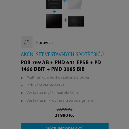
Porovnat
AKČNÍ SET VESTAVNÝCH SPOTŘEBIČŮ
POB 769 AB + PHD 641 EPSB + PD
1466 DBIT + PMD 2085 BIB
Multifunkční horkovzdušná trouba
Indukční varná deska
Vestavná myčka nádobí 60 cm
Vestavná mikrovlnná trouba s grilem
30960 Kč
21990 Kč