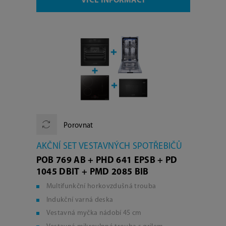
VÍCE INFORMACÍ
Porovnat
AKČNÍ SET VESTAVNÝCH SPOTŘEBIČŮ
POB 769 AB + PHD 641 EPSB + PD
1045 DBIT + PMD 2085 BIB
Multifunkční horkovzdušná trouba
Indukční varná deska
Vestavná myčka nádobí 45 cm