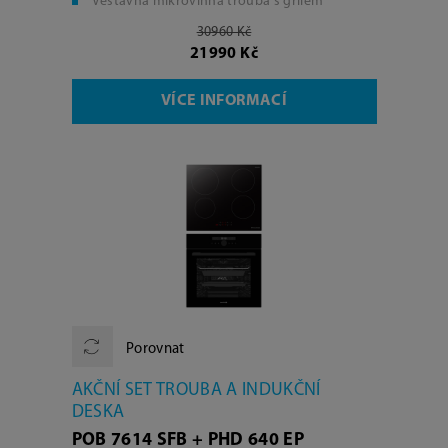
Vestavná mikrovlnná trouba s grilem
30960 Kč
21990 Kč
VÍCE INFORMACÍ
Porovnat
AKČNÍ SET TROUBA A INDUKČNÍ
DESKA
POB 7614 SFB + PHD 640 EP