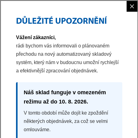
×
DŮLEŽITÉ UPOZORNĚNÍ
PHILCO
AKČNÍ SETY
Vážení zákazníci,
rádi bychom vás informovali o plánovaném
přechodu na nový automatizovaný skladový
systém, který nám v budoucnu umožní rychlejší
a efektivnější zpracování objednávek.
Náš sklad funguje v omezeném
režimu až do 10. 8. 2026.
V tomto období může dojít ke zpoždění
AKČNÍ SETY
některých objednávek, za což se velmi
omlouváme.
Vybavte si Vaši domácnost výhodnými akčními sety
Philco.