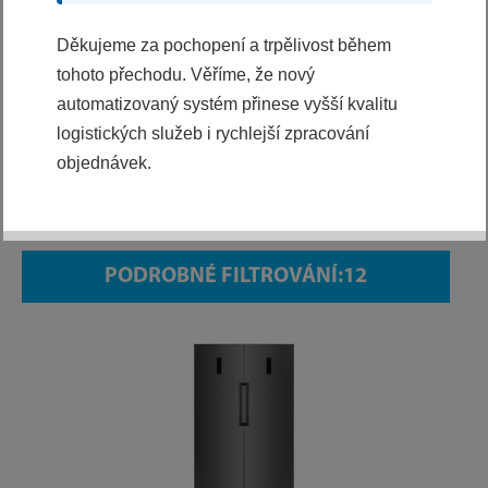
Děkujeme za pochopení a trpělivost během
tohoto přechodu. Věříme, že nový
Výběr z kategorií
automatizovaný systém přinese vyšší kvalitu
VŠE
logistických služeb i rychlejší zpracování
objednávek.
SETY VESTAVBA
SETY PRANÍ A SUŠENÍ
SETY CHLAZENÍ
PODROBNÉ FILTROVÁNÍ: