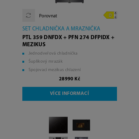
Porovnat
SET CHLADNIČKA A MRAZNIČKA
PTL 359 DNFDX + PFN 274 DFPIDX +
MEZIKUS
Jednodveřová chladnička
Šuplíkový mrazák
Spojovací mezikus chlazení
28990 Kč
VÍCE INFORMACÍ