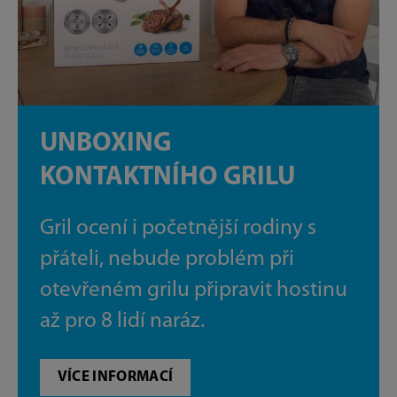
UNBOXING
KONTAKTNÍHO GRILU
Gril ocení i početnější rodiny s
přáteli, nebude problém při
otevřeném grilu připravit hostinu
až pro 8 lidí naráz.
VÍCE INFORMACÍ