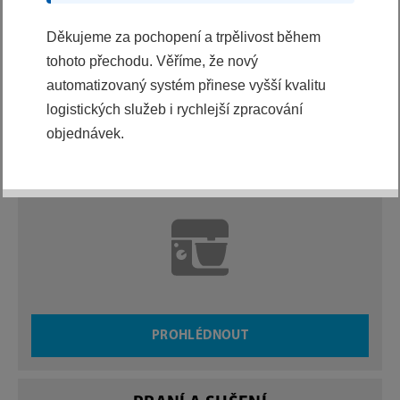
uživatelský komfort, inovativní přístup či perfektní
Děkujeme za pochopení a trpělivost během
design.
tohoto přechodu. Věříme, že nový
To vše s respektem k životnímu prostředí.
automatizovaný systém přinese vyšší kvalitu
logistických služeb i rychlejší zpracování
objednávek.
MALÉ SPOTŘEBIČE
PROHLÉDNOUT