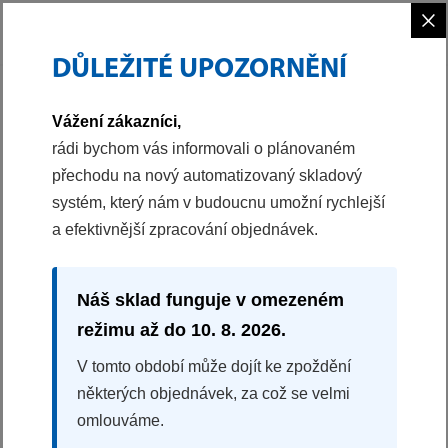
×
DŮLEŽITÉ UPOZORNĚNÍ
PHILCO
Vážení zákazníci,
rádi bychom vás informovali o plánovaném
přechodu na nový automatizovaný skladový
systém, který nám v budoucnu umožní rychlejší
a efektivnější zpracování objednávek.
Náš sklad funguje v omezeném
režimu až do 10. 8. 2026.
V tomto období může dojít ke zpoždění
VÍCE NEŽ STO LET
některých objednávek, za což se velmi
omlouváme.
S každým otevřením chladničky, při vaření, u čerstvé
kávy – oceňují generace zákazníků vysokou kvalitu,