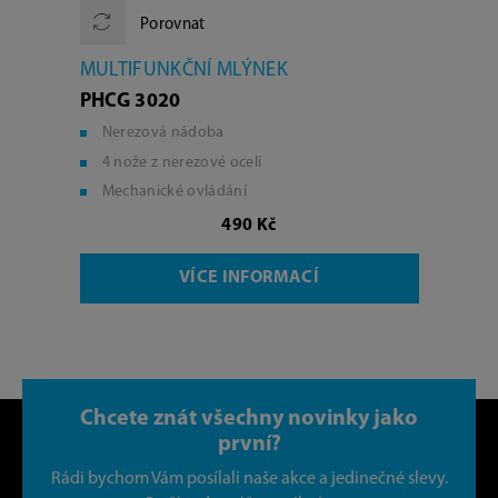
Porovnat
MULTIFUNKČNÍ MLÝNEK
PHCG 3020
Nerezová nádoba
4 nože z nerezové oceli
Mechanické ovládání
490 Kč
VÍCE INFORMACÍ
Chcete znát všechny novinky jako
první?
Rádi bychom Vám posílali naše akce a jedinečné slevy.