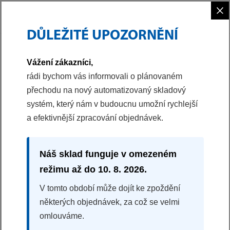
×
DŮLEŽITÉ UPOZORNĚNÍ
PHILCO
MALÉ SPOTŘEBIČE
Vážení zákazníci,
rádi bychom vás informovali o plánovaném
přechodu na nový automatizovaný skladový
systém, který nám v budoucnu umožní rychlejší
a efektivnější zpracování objednávek.
Náš sklad funguje v omezeném
režimu až do 10. 8. 2026.
V tomto období může dojít ke zpoždění
MALÉ SPOTŘEBIČE
některých objednávek, za což se velmi
omlouváme.
Pokud připravujete jídlo pro celou rodinu, hodně
práce za vás zastanou kuchyňské spotřebiče Philco.