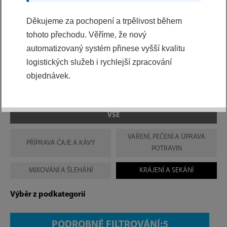
Jejich výkon a praktické funkce oceníte jak při
Děkujeme za pochopení a trpělivost během
běžném provozu, tak v sezóně sklizně.
tohoto přechodu. Věříme, že nový
Malé spotřebiče pro velké věci, se kterými zvládnete
automatizovaný systém přinese vyšší kvalitu
vařit jako profesionálové.
logistických služeb i rychlejší zpracování
objednávek.
Výběr z kategorií
VŠE
VAŘENÍ, PEČENÍ A ÚPRAVA
PŘÍPRAVA ČAJE A KÁVY
POTRAVIN
MIXOVÁNÍ A ŠLEHÁNÍ
KRÁJENÍ A SEKÁNÍ
Výběr z podkategorií
PODROBNÉ FILTROVÁNÍ: