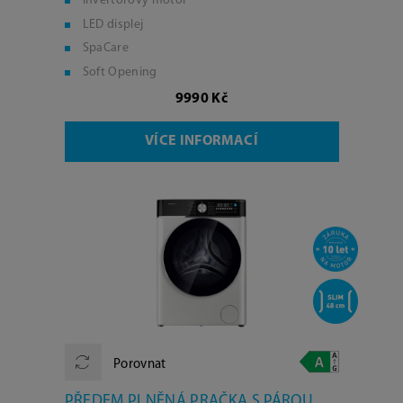
Invertorový motor
LED displej
SpaCare
Soft Opening
9990 Kč
VÍCE INFORMACÍ
Porovnat
PŘEDEM PLNĚNÁ PRAČKA S PÁROU