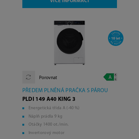
VÍCE INFORMACÍ
Porovnat
PŘEDEM PLNĚNÁ PRAČKA S PÁROU
PLDI 149 A40 KING 3
Energetická třída A (-40 %)
Náplň prádla 9 kg
Otáčky 1400 ot./min.
Invertorový motor