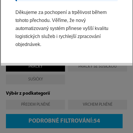
Děkujeme za pochopení a trpělivost během
Vyberte si novou pračku a sušičku Philco pro
hygienicky čisté prádlo bez žehlení.
tohoto přechodu. Věříme, že nový
automatizovaný systém přinese vyšší kvalitu
logistických služeb i rychlejší zpracování
Výběr z kategorií
objednávek.
VŠE
PRAČKY
PRAČKY SE SUŠIČKOU
SUŠIČKY
Výběr z podkategorií
PŘEDEM PLNĚNÉ
VRCHEM PLNĚNÉ
PODROBNÉ FILTROVÁNÍ: