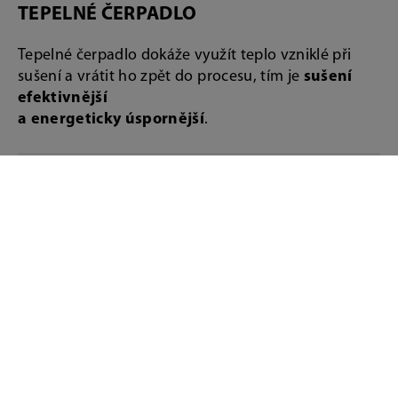
TEPELNÉ ČERPADLO
Tepelné čerpadlo dokáže využít teplo vzniklé při
sušení a vrátit ho zpět do procesu, tím je
sušení
efektivnější
a energeticky úspornější
.
REGISTRACE SLUŽBY
„BEZPLATNÝ SERVIS +3
ROKY“
REGISTRACE