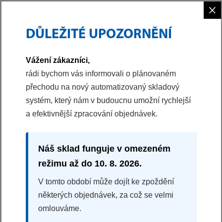
×
DŮLEŽITÉ UPOZORNĚNÍ
PHILCO
PRANÍ A SUŠENÍ
Vážení zákazníci,
rádi bychom vás informovali o plánovaném
přechodu na nový automatizovaný skladový
systém, který nám v budoucnu umožní rychlejší
a efektivnější zpracování objednávek.
Náš sklad funguje v omezeném
režimu až do 10. 8. 2026.
V tomto období může dojít ke zpoždění
PRANÍ A SUŠENÍ
některých objednávek, za což se velmi
omlouváme.
Dopřejte prádlu dokonalou péči i ochranu při
každém praní.