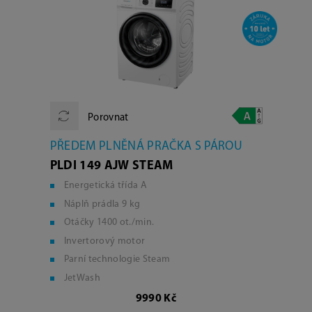
Porovnat
PŘEDEM PLNĚNÁ PRAČKA S PÁROU
PLDI 149 AJW STEAM
Energetická třída A
Náplň prádla 9 kg
Otáčky 1400 ot./min.
Invertorový motor
Parní technologie Steam
JetWash
9990 Kč