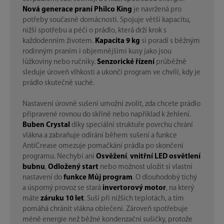
Nová generace praní Philco King
je navržená pro
potřeby současné domácnosti. Spojuje větší kapacitu,
nižší spotřebu a péči o prádlo, která drží krok s
každodenním životem.
Kapacita 9 kg
si poradí s běžným
rodinným praním i objemnějšími kusy jako jsou
lůžkoviny nebo ručníky.
Senzorické řízení
průběžně
sleduje úroveň vlhkosti a ukončí program ve chvíli, kdy je
prádlo skutečně suché.
Nastavení úrovně sušení umožní zvolit, zda chcete prádlo
připravené rovnou do skříně nebo například k žehlení.
Buben Crystal
díky speciální struktuře povrchu chrání
vlákna a zabraňuje odírání během sušení a funkce
AntiCrease omezuje pomačkání prádla po skončení
programu. Nechybí ani
Osvěžení
,
vnitřní LED osvětlení
bubnu
,
Odložený start
nebo možnost uložit si vlastní
nastavení do
funkce Můj program
. O dlouhodobý tichý
a úsporný provoz se stará
invertorový motor
, na který
máte
záruku 10 let
. Suší při nižších teplotách, a tím
pomáhá chránit vlákna oblečení. Zároveň spotřebuje
méně energie než běžné kondenzační sušičky, protože