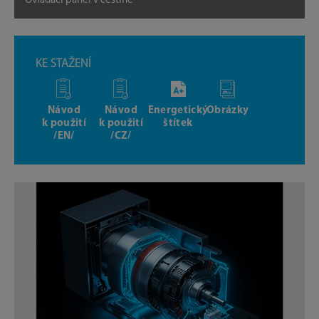
Ovládací panel v češtině
KE STAŽENÍ
Návod
Návod
Energetický
Obrázky
k použití
k použití
štítek
/EN/
/CZ/