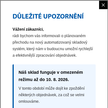
×
DŮLEŽITÉ UPOZORNĚNÍ
PHILCO
PRANÍ A SUŠENÍ
KONDENZAČNÍ SUŠIČKA PRÁDLA S TEPELNÝM ČER
Vážení zákazníci,
40052162
rádi bychom vás informovali o plánovaném
přechodu na nový automatizovaný skladový
KONDENZAČNÍ SUŠIČKA PRÁDLA S TEPELNÝM
systém, který nám v budoucnu umožní rychlejší
ČERPADLEM
a efektivnější zpracování objednávek.
PDCI 9 C KING 3
Náplň prádla 9 kg
Energetická třída C
Náš sklad funguje v omezeném
Invertorový motor
režimu až do 10. 8. 2026.
Můj program
V tomto období může dojít ke zpoždění
Buben Crystal
některých objednávek, za což se velmi
AntiCrease
omlouváme.