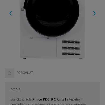
POROVNAT
POPIS
Sušičku prádla
Philco PDCI 9 C King 3
s tepelným
čerpadlem, suší šetrněji a s nižší spotřebou energie.