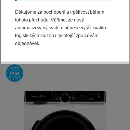
Splátková kalkulačka
Děkujeme za pochopení a trpělivost během
13990 Kč
tohoto přechodu. Věříme, že nový
KOUPIT
automatizovaný systém přinese vyšší kvalitu
logistických služeb i rychlejší zpracování
Ihned k odeslání
objednávek.