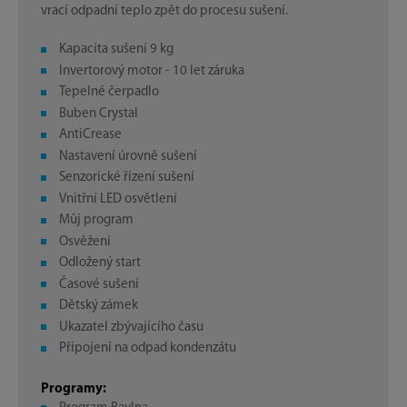
vrací odpadní teplo zpět do procesu sušení.
Kapacita sušení 9 kg
Invertorový motor - 10 let záruka
Tepelné čerpadlo
Buben Crystal
AntiCrease
Nastavení úrovně sušení
Senzorické řízení sušení
Vnitřní LED osvětlení
Můj program
Osvěžení
Odložený start
Časové sušení
Dětský zámek
Ukazatel zbývajícího času
Připojení na odpad kondenzátu
Programy: