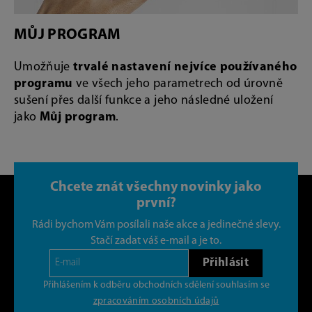
MŮJ PROGRAM
Umožňuje
trvalé nastavení nejvíce používaného
programu
ve všech jeho parametrech od úrovně
sušení přes další funkce a jeho následné uložení
jako
Můj program
.
Chcete znát všechny novinky jako
první?
Rádi bychom Vám posílali naše akce a jedinečné slevy.
Stačí zadat váš e-mail a je to.
Přihlásit
Přihlášením k odběru obchodních sdělení souhlasím se
zpracováním osobních údajů