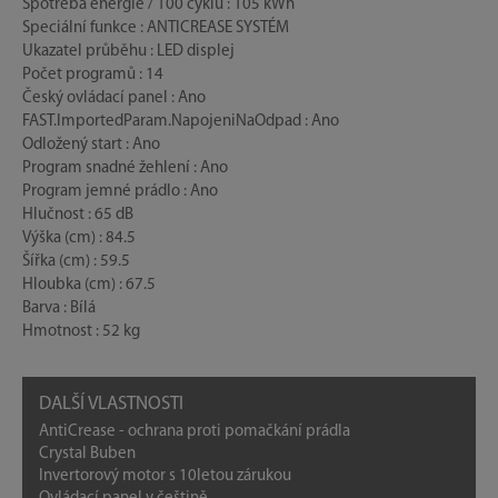
Spotřeba energie / 100 cyklů : 105 kWh
Speciální funkce : ANTICREASE SYSTÉM
Ukazatel průběhu : LED displej
Počet programů : 14
Český ovládací panel : Ano
FAST.ImportedParam.NapojeniNaOdpad : Ano
Odložený start : Ano
Program snadné žehlení : Ano
Program jemné prádlo : Ano
Hlučnost : 65 dB
Výška (cm) : 84.5
Šířka (cm) : 59.5
Hloubka (cm) : 67.5
Barva : Bílá
Hmotnost : 52 kg
DALŠÍ VLASTNOSTI
AntiCrease - ochrana proti pomačkání prádla
Crystal Buben
Invertorový motor s 10letou zárukou