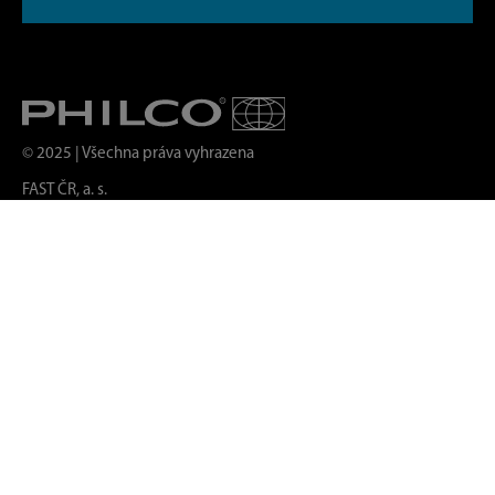
© 2025 | Všechna práva vyhrazena
FAST ČR, a. s.
Čeština
PRODUKTY
MALÉ SPOTŘEBIČE
PRANÍ A SUŠENÍ
CHLAZENÍ
MYTÍ
VAŘENÍ
VESTAVNÉ SPOTŘEBIČE