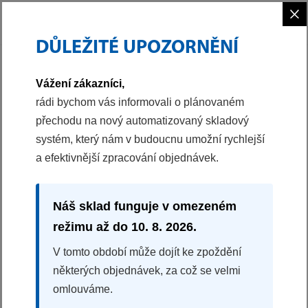
×
DŮLEŽITÉ UPOZORNĚNÍ
PHILCO
PRANÍ A SUŠENÍ
KONDENZAČNÍ SUŠIČKA PRÁDLA S TEPELNÝM ČER
Vážení zákazníci,
40049387
rádi bychom vás informovali o plánovaném
přechodu na nový automatizovaný skladový
KONDENZAČNÍ SUŠIČKA PRÁDLA S TEPELNÝM
systém, který nám v budoucnu umožní rychlejší
ČERPADLEM
a efektivnější zpracování objednávek.
PDCI 9 AJW
100%
na základě 1 recenzí
Náš sklad funguje v omezeném
Náplň prádla 9 kg
režimu až do 10. 8. 2026.
Energetická třída C
Invertorový motor
V tomto období může dojít ke zpoždění
Auto Sušení
některých objednávek, za což se velmi
Program Osvěžení
omlouváme.
Odložený konec