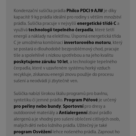
Kondenzační sušička prádla
Philco PDCI 9 AJW
je díky
kapacitě 9 kg prádla ideální pro rodiny s větším množství
prádla. Sušička pracuje v nejvyšší
energetické třídě C
a
využívá
technologii tepelného čerpadla
, které šetří
energii a náklady na elektřinu. Úsporná energetická třída
C je umožněna kombinací
invertorového motoru
, který
se postará o dlouhodobě bezproblémový chod, pracuje
tiše a spolehlivě s nízkou spotřebou a na jeho kvalitu
poskytujeme záruku 10 let
, a technologie tepelného
čerpadla, které v uzavřeném systému horký vzduch
recykluje, získanou energii znovu použije do procesu
sušení a neodvádí ji zbytečně ven.
Sušička nabízí širokou škálu programů pro bavlnu,
syntetiku či jemné prádlo.
Program Péřové
je určený
pro
peřiny nebo bundy
,
Sportovní
pro dresy a
outdoorové materiály a
Antialergenní
zbaví prádlo
alergenů a je vhodný pro sušení oblečení citlivých osob,
malých dětí nebo ložního prádla. Užitečný je také
program Osvěžení
lehce nošeného prádla. Zapnout ho