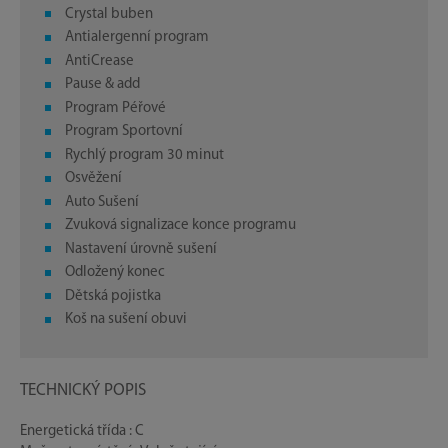
Crystal buben
Antialergenní program
AntiCrease
Pause & add
Program Péřové
Program Sportovní
Rychlý program 30 minut
Osvěžení
Auto Sušení
Zvuková signalizace konce programu
Nastavení úrovně sušení
Odložený konec
Dětská pojistka
Koš na sušení obuvi
TECHNICKÝ POPIS
Energetická třída : C