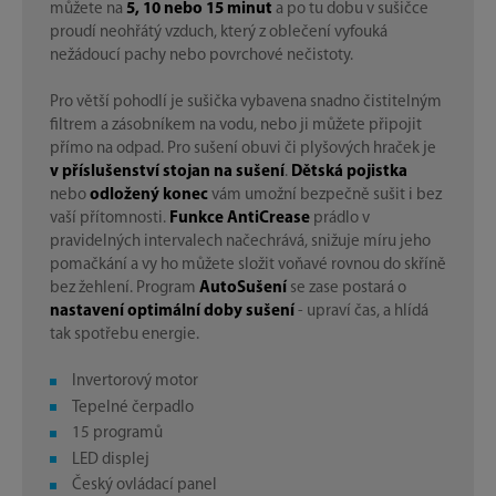
můžete na
5, 10 nebo 15 minut
a po tu dobu v sušičce
proudí neohřátý vzduch, který z oblečení vyfouká
nežádoucí pachy nebo povrchové nečistoty.
Pro větší pohodlí je sušička vybavena snadno čistitelným
filtrem a zásobníkem na vodu, nebo ji můžete připojit
přímo na odpad. Pro sušení obuvi či plyšových hraček je
v příslušenství stojan na sušení
.
Dětská pojistka
nebo
odložený konec
vám umožní bezpečně sušit i bez
vaší přítomnosti.
Funkce AntiCrease
prádlo v
pravidelných intervalech načechrává, snižuje míru jeho
pomačkání a vy ho můžete složit voňavé rovnou do skříně
bez žehlení. Program
AutoSušení
se zase postará o
nastavení optimální doby sušení
- upraví čas, a hlídá
tak spotřebu energie.
Invertorový motor
Tepelné čerpadlo
15 programů
LED displej
Český ovládací panel