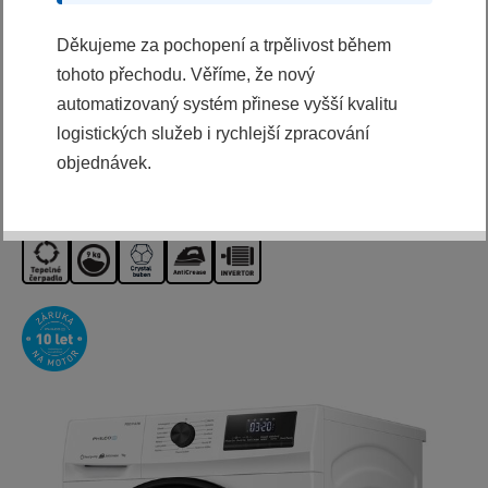
Děkujeme za pochopení a trpělivost během
Splátková kalkulačka
tohoto přechodu. Věříme, že nový
14990 Kč
automatizovaný systém přinese vyšší kvalitu
13990 Kč
logistických služeb i rychlejší zpracování
objednávek.
KOUPIT
Ihned k odeslání