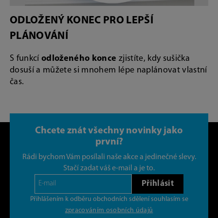
ODLOŽENÝ KONEC PRO LEPŠÍ
PLÁNOVÁNÍ
S funkcí
odloženého konce
zjistíte, kdy sušička
dosuší a můžete si mnohem lépe naplánovat vlastní
čas.
Chcete znát všechny novinky jako
první?
Rádi bychom Vám posílali naše akce a jedinečné slevy.
Stačí zadat váš e-mail a je to.
Přihlásit
Přihlášením k odběru obchodních sdělení souhlasím se
zpracováním osobních údajů