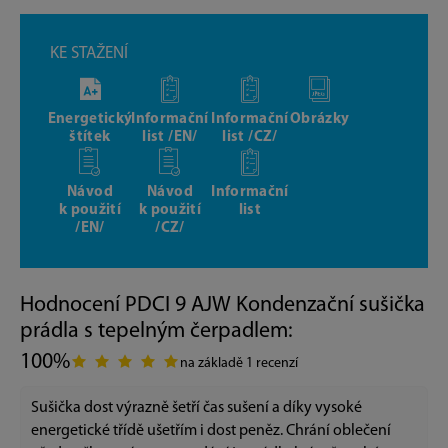
KE STAŽENÍ
Energetický
Informační
Informační
Obrázky
štítek
list /EN/
list /CZ/
Návod
Návod
Informační
k použití
k použití
list
/EN/
/CZ/
Hodnocení PDCI 9 AJW Kondenzační sušička
prádla s tepelným čerpadlem:
100%
na základě 1 recenzí
Sušička dost výrazně šetří čas sušení a díky vysoké
energetické třídě ušetřím i dost peněz. Chrání oblečení