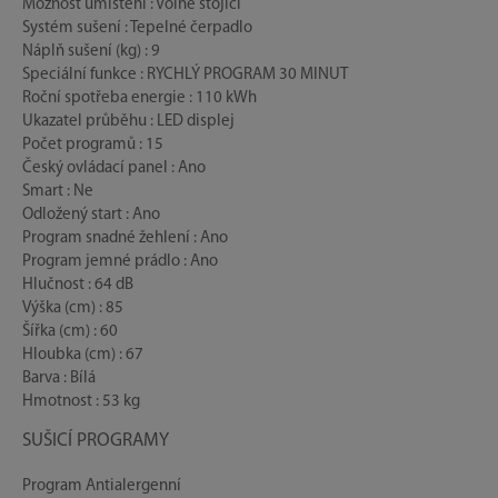
Možnost umístění : Volně stojící
Systém sušení : Tepelné čerpadlo
Náplň sušení (kg) : 9
Speciální funkce : RYCHLÝ PROGRAM 30 MINUT
Roční spotřeba energie : 110 kWh
Ukazatel průběhu : LED displej
Počet programů : 15
Český ovládací panel : Ano
Smart : Ne
Odložený start : Ano
Program snadné žehlení : Ano
Program jemné prádlo : Ano
Hlučnost : 64 dB
Výška (cm) : 85
Šířka (cm) : 60
Hloubka (cm) : 67
Barva : Bílá
Hmotnost : 53 kg
SUŠICÍ PROGRAMY
Program Antialergenní