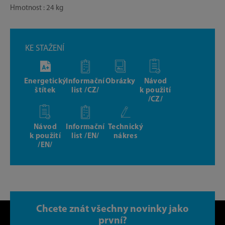
Hmotnost : 24 kg
KE STAŽENÍ
Energetický
Informační
Obrázky
Návod
štítek
list /CZ/
k použití
/CZ/
Návod
Informační
Technický
k použití
list /EN/
nákres
/EN/
Chcete znát všechny novinky jako
první?