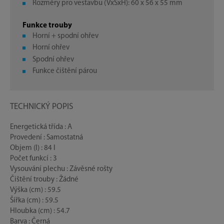
Rozměry pro vestavbu (VxŠxH): 60 x 56 x 55 mm
Funkce trouby
Horní + spodní ohřev
Horní ohřev
Spodní ohřev
Funkce čištění párou
TECHNICKÝ POPIS
Energetická třída : A
Provedení : Samostatná
Objem (l) : 84 l
Počet funkcí : 3
Vysouvání plechu : Závěsné rošty
Čištění trouby : Žádné
Výška (cm) : 59.5
Šířka (cm) : 59.5
Hloubka (cm) : 54.7
Barva : Černá