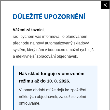
×
DŮLEŽITÉ UPOZORNĚNÍ
PHILCO
VAŘENÍ
PEČICÍ TROUBY
VESTAVNÁ TROUBA
Vážení zákazníci,
40051483
rádi bychom vás informovali o plánovaném
přechodu na nový automatizovaný skladový
VESTAVNÁ TROUBA
systém, který nám v budoucnu umožní rychlejší
POB 844 B
a efektivnější zpracování objednávek.
Objem 84 l
Energetická třída A
3 programy
Náš sklad funguje v omezeném
Mechanické ovládání
režimu až do 10. 8. 2026.
Funkce čištění
V tomto období může dojít ke zpoždění
některých objednávek, za což se velmi
Splátková kalkulačka
omlouváme.
4990 Kč