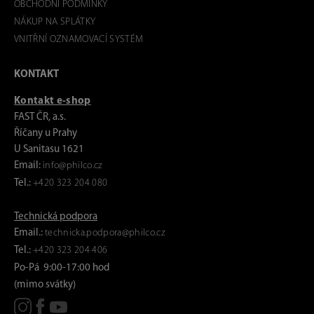
OBCHODNÍ PODMÍNKY
NÁKUP NA SPLÁTKY
VNITŘNÍ OZNAMOVACÍ SYSTÉM
KONTAKT
Kontakt e-shop
FAST ČR, a.s.
Říčany u Prahy
U Sanitasu 1621
Email:
info@philco.cz
Tel.:
+420 323 204 080
Technická podpora
Email.:
technicka.podpora@philco.cz
Tel.:
+420 323 204 406
Po-Pá 9:00-17:00 hod
(mimo svátky)