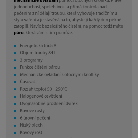
mechanické ovládání
pomocí otočných knoflíků. Právě
jednoduchost, spolehlivost a přímá kontrola nad
pečením z ní dělají troubu, která vyhovuje tradičnímu
stylu vaření a je stavěná na to, abyste jí každý den pěkně
zatopili. Navíc bez složitého čistění, na pomoc totiž máte
páru
, která vám s tím pomůže.
Energetická třída A
Objem trouby 84 l
3 programy
Funkce čištění párou
Mechanické ovládání s otočnými knoflíky
Časovač
Rozsah teplot 50 - 250°C
Halogenové osvětlení
Dvojnásobné prosklení dvířek
Kovové rošty
6 úrovní pečení
Nízký plech
Kovový rošt