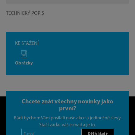
TECHNICKÝ POPIS
KE STAŽENÍ
Obrázky
Chcete znát všechny novinky jako
první?
Rádi bychom Vám posílali naše akce a jedinečné slevy.
Stačí zadat váš e-mail a je to.
Přihlásit