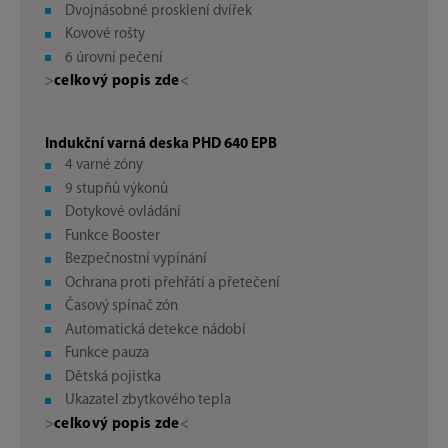
Dvojnásobné prosklení dvířek
Kovové rošty
6 úrovní pečení
>
celkový popis zde
<
Indukční varná deska PHD 640 EPB
4 varné zóny
9 stupňů výkonů
Dotykové ovládání
Funkce Booster
Bezpečnostní vypínání
Ochrana proti přehřátí a přetečení
Časový spínač zón
Automatická detekce nádobí
Funkce pauza
Dětská pojistka
Ukazatel zbytkového tepla
>
celkový popis zde
<