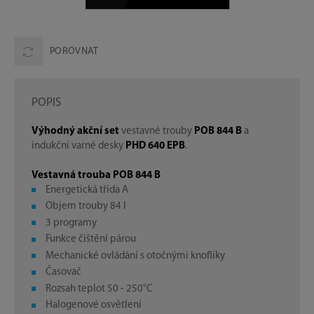
POROVNAT
POPIS
Výhodný akční set
vestavné trouby
POB 844 B
a
indukční varné desky
PHD 640 EPB
.
Vestavná trouba POB 844 B
Energetická třída A
Objem trouby 84 l
3 programy
Funkce čištění párou
Mechanické ovládání s otočnými knoflíky
Časovač
Rozsah teplot 50 - 250°C
Halogenové osvětlení