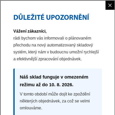
×
DŮLEŽITÉ UPOZORNĚNÍ
PHILCO
MALÉ SPOTŘEBIČE
RYCHLOVARNÁ KONVICE
Vážení zákazníci,
41010118
rádi bychom vás informovali o plánovaném
přechodu na nový automatizovaný skladový
RYCHLOVARNÁ KONVICE
systém, který nám v budoucnu umožní rychlejší
PHWK 1701
a efektivnější zpracování objednávek.
100%
na základě 2 recenzí
Nerezové provedení
Náš sklad funguje v omezeném
Funkce udržení teploty
režimu až do 10. 8. 2026.
Různé barvy vodoznaku dle teploty vody
Zvuková signalizace
V tomto období může dojít ke zpoždění
1390 Kč
některých objednávek, za což se velmi
997 Kč
omlouváme.
KOUPIT