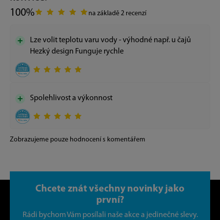
100%
na základě 2 recenzí
Lze volit teplotu varu vody - výhodné např. u čajů
Hezký design Funguje rychle
Spolehlivost a výkonnost
Zobrazujeme pouze hodnocení s komentářem
Chcete znát všechny novinky jako
první?
Rádi bychom Vám posílali naše akce a jedinečné slevy.