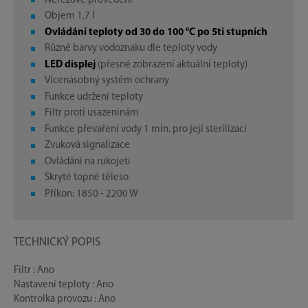
Nerezové provedení
Objem 1,7 l
Ovládání teploty od 30 do 100 °C po 5ti stupních
Různé barvy vodoznaku dle teploty vody
LED displej
(přesné zobrazení aktuální teploty)
Vícenásobný systém ochrany
Funkce udržení teploty
Filtr proti usazeninám
Funkce převaření vody 1 min. pro její sterilizaci
Zvuková signalizace
Ovládání na rukojeti
Skryté topné těleso
Příkon: 1850 - 2200 W
TECHNICKÝ POPIS
Filtr : Ano
Nastavení teploty : Ano
Kontrolka provozu : Ano