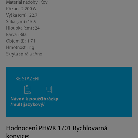
Materiál nádoby : Kov
Příkon : 2 200 W
Výška (cm) : 22.7
Šířka (cm) : 15.5
Hloubka (cm) : 24
Barva : Bílá
Objem (l) : 1,7 l
Hmotnost : 2 g
Skrytá spirála : Ano
KE STAŽENÍ
Návod k použití
Obrázky
/multijazykový/
Hodnocení PHWK 1701 Rychlovarná
konvice: