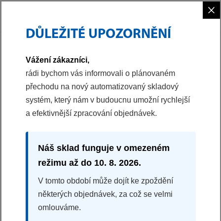
×
DŮLEŽITÉ UPOZORNĚNÍ
PHILCO
VAŘENÍ
PEČICÍ TROUBY
MULTIFUNKČNÍ VESTAVNÁ TROUBA
Vážení zákazníci,
40051486
rádi bychom vás informovali o plánovaném
přechodu na nový automatizovaný skladový
MULTIFUNKČNÍ VESTAVNÁ TROUBA
systém, který nám v budoucnu umožní rychlejší
POB 738 B
a efektivnější zpracování objednávek.
Objem 73 l
7 programů
Dotykový displej
Náš sklad funguje v omezeném
SteamClean
režimu až do 10. 8. 2026.
Rozmrazování
V tomto období může dojít ke zpoždění
některých objednávek, za což se velmi
Splátková kalkulačka
omlouváme.
7990 Kč