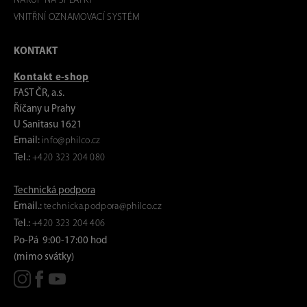
NÁKUP NA SPLÁTKY
VNITŘNÍ OZNAMOVACÍ SYSTÉM
KONTAKT
Kontakt e-shop
FAST ČR, a.s.
Říčany u Prahy
U Sanitasu 1621
Email:
info@philco.cz
Tel.:
+420 323 204 080
Technická podpora
Email.:
technicka.podpora@philco.cz
Tel.:
+420 323 204 406
Po-Pá 9:00-17:00 hod
(mimo svátky)