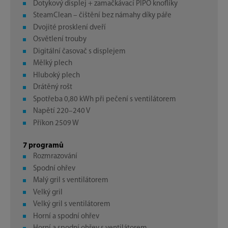
Dotykový displej + zamačkávací PIPO knoflíky
SteamClean – čištění bez námahy díky páře
Dvojité prosklení dveří
Osvětlení trouby
Digitální časovač s displejem
Mělký plech
Hluboký plech
Drátěný rošt
Spotřeba 0,80 kWh při pečení s ventilátorem
Napětí 220–240 V
Příkon 2509 W
7 programů
Rozmrazování
Spodní ohřev
Malý gril s ventilátorem
Velký gril
Velký gril s ventilátorem
Horní a spodní ohřev