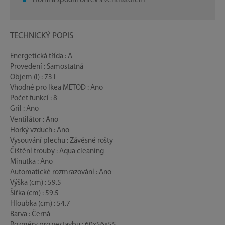
Horní a spodní ohřev s ventilátorem
TECHNICKÝ POPIS
Energetická třída : A
Provedení : Samostatná
Objem (l) : 73 l
Vhodné pro Ikea METOD : Ano
Počet funkcí : 8
Gril : Ano
Ventilátor : Ano
Horký vzduch : Ano
Vysouvání plechu : Závěsné rošty
Čištění trouby : Aqua cleaning
Minutka : Ano
Automatické rozmrazování : Ano
Výška (cm) : 59.5
Šířka (cm) : 59.5
Hloubka (cm) : 54.7
Barva : Černá