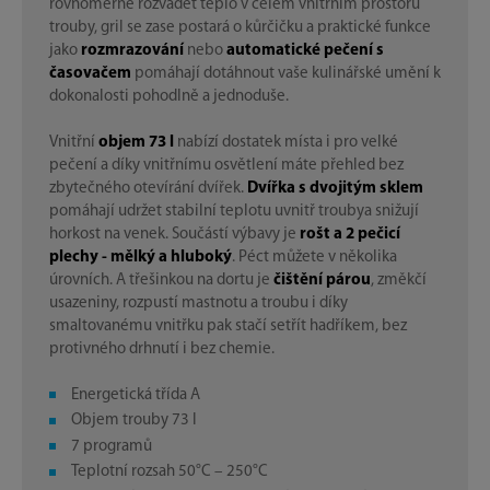
rovnoměrně rozvádět teplo v celém vnitřním prostoru
trouby, gril se zase postará o kůrčičku a praktické funkce
jako
rozmrazování
nebo
automatické pečení s
časovačem
pomáhají dotáhnout vaše kulinářské umění k
dokonalosti pohodlně a jednoduše.
Vnitřní
objem 73 l
nabízí dostatek místa i pro velké
pečení a díky vnitřnímu osvětlení máte přehled bez
zbytečného otevírání dvířek.
Dvířka s dvojitým sklem
pomáhají udržet stabilní teplotu uvnitř troubya snižují
horkost na venek. Součástí výbavy je
rošt a 2 pečicí
plechy - mělký a hluboký
. Péct můžete v několika
úrovních. A třešinkou na dortu je
čištění párou
, změkčí
usazeniny, rozpustí mastnotu a troubu i díky
smaltovanému vnitřku pak stačí setřít hadříkem, bez
protivného drhnutí i bez chemie.
Energetická třída A
Objem trouby 73 l
7 programů
Teplotní rozsah 50°C – 250°C