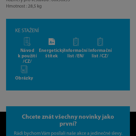
Rozměry pro vestavbu : 60x56x55
Hmotnost : 28,5 kg
KE STAŽENÍ
Návod
Energetický
Informační
Informační
k použití
štítek
list /EN/
list /CZ/
/CZ/
Obrázky
Chcete znát všechny novinky jako
první?
Rádi bychom Vám posílali naše akce a jedinečné slevy.