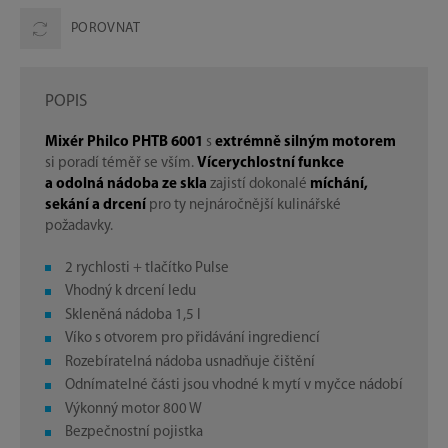
POROVNAT
POPIS
Mixér Philco PHTB 6001
s
extrémně silným motorem
si poradí téměř se vším.
Vícerychlostní funkce
a odolná nádoba ze skla
zajistí dokonalé
míchání,
sekání a drcení
pro ty nejnáročnější kulinářské
požadavky.
2 rychlosti + tlačítko Pulse
Vhodný k drcení ledu
Skleněná nádoba 1,5 l
Víko s otvorem pro přidávání ingrediencí
Rozebíratelná nádoba usnadňuje čištění
Odnímatelné části jsou vhodné k mytí v myčce nádobí
Výkonný motor 800 W
Bezpečnostní pojistka