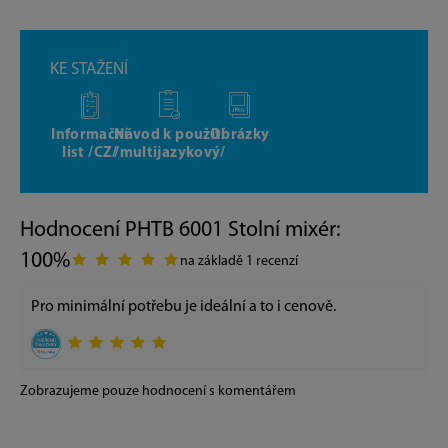
KE STAŽENÍ
Informační
Návod k použití
Obrázky
list /CZ/
/multijazykový/
Hodnocení PHTB 6001 Stolní mixér:
100%
na základě 1 recenzí
Pro minimální potřebu je ideální a to i cenově.
Zobrazujeme pouze hodnocení s komentářem