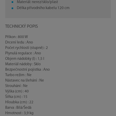
Materiál: nerez/sklo/plast
Délka přívodního kabelu 120 cm
TECHNICKÝ POPIS
Příkon : 800 W
Drcení ledu : Ano
Počet rychlostí (stupně) : 2
Plynulá regulace : Ano
Objem nádobky (l) : 1,5 l
Materiál nádoby : Sklo
Bezpečnostní pojistka : Ano
Turbo režim : Ne
Nástavec na šlehání : Ne
Strouhání : Ne
Výška (cm) : 40
Šířka (cm) : 15
Hloubka (cm) : 22
Barva : Bílá/Šedá
Hmotnost : 3,9 kg