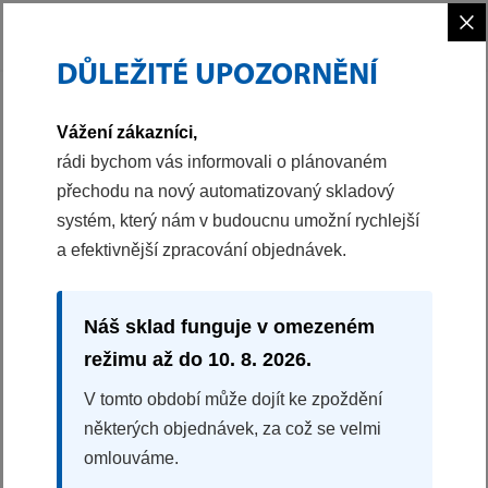
×
DŮLEŽITÉ UPOZORNĚNÍ
PHILCO
MALÉ SPOTŘEBIČE
STOLNÍ MIXÉR
Vážení zákazníci,
41002062
rádi bychom vás informovali o plánovaném
přechodu na nový automatizovaný skladový
STOLNÍ MIXÉR
systém, který nám v budoucnu umožní rychlejší
PHTB 6001
a efektivnější zpracování objednávek.
100%
na základě 1 recenzí
2 rychlosti + tlačítko Pulse
Náš sklad funguje v omezeném
Vhodný k drcení ledu
režimu až do 10. 8. 2026.
Skleněná nádoba 1,5 l
Víko s otvorem pro přidávání ingrediencí
V tomto období může dojít ke zpoždění
Historický produkt
některých objednávek, za což se velmi
omlouváme.