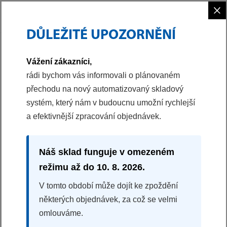
×
DŮLEŽITÉ UPOZORNĚNÍ
PHILCO
VAŘENÍ
MIKROVLNNÉ TROUBY
MIKROVLNNÁ TROUBA
Vážení zákazníci,
40043185
rádi bychom vás informovali o plánovaném
přechodu na nový automatizovaný skladový
MIKROVLNNÁ TROUBA
systém, který nám v budoucnu umožní rychlejší
PMD 201 B
a efektivnější zpracování objednávek.
7 úrovní výkonu
Funkce rozmrazování
Mechanické ovládání
Náš sklad funguje v omezeném
Akustická signalizace
režimu až do 10. 8. 2026.
Historický produkt
V tomto období může dojít ke zpoždění
některých objednávek, za což se velmi
omlouváme.