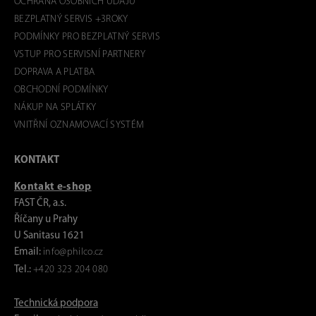
OCHRANA OSOBNÍCH ÚDAJŮ
BEZPLATNÝ SERVIS +3ROKY
PODMÍNKY PRO BEZPLATNÝ SERVIS
VSTUP PRO SERVISNÍ PARTNERY
DOPRAVA A PLATBA
OBCHODNÍ PODMÍNKY
NÁKUP NA SPLÁTKY
VNITŘNÍ OZNAMOVACÍ SYSTÉM
KONTAKT
Kontakt e-shop
FAST ČR, a.s.
Říčany u Prahy
U Sanitasu 1621
Email:
info@philco.cz
Tel.:
+420 323 204 080
Technická podpora