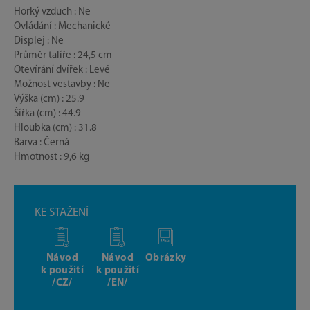
Horký vzduch : Ne
Ovládání : Mechanické
Displej : Ne
Průměr talíře : 24,5 cm
Otevírání dvířek : Levé
Možnost vestavby : Ne
Výška (cm) : 25.9
Šířka (cm) : 44.9
Hloubka (cm) : 31.8
Barva : Černá
Hmotnost : 9,6 kg
KE STAŽENÍ
Návod
Návod
Obrázky
k použití
k použití
/CZ/
/EN/