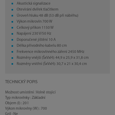
Akustická signalizace
Otevírání dvířek tlačítkem
Úroveň hluku 48 dB (53 dB při náběhu)
Výkon mikrovln 700 W
Celkový příkon 1150 W
Napájení 230 V/50 Hz
Doporučené jištění 10 A
Délka přívodního kabelu 80 cm
Frekvence mikrovlnného záření 2450 MHz
Rozměry vnější (ŠxVxH): 44,9 x 25,9 x 31,8 cm
Rozměry vnitřní (ŠxVxH): 30,7 x 21 x 30,4 cm
TECHNICKÝ POPIS
Možnost umístění : Volně stojící
Typ mikrovlnky : Základní
Objem (l) : 20 l
Výkon mikrovlny (W) : 700
Gril : Ne