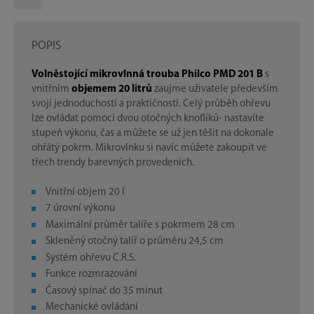
POPIS
Volněstojící mikrovlnná trouba Philco PMD 201 B
s
vnitřním
objemem 20 litrů
zaujme uživatele především
svojí jednoduchostí a praktičností. Celý průběh ohřevu
lze ovládat pomocí dvou otočných knoflíků- nastavíte
stupeň výkonu, čas a můžete se už jen těšit na dokonale
ohřátý pokrm. Mikrovlnku si navíc můžete zakoupit ve
třech trendy barevných provedeních.
Vnitřní objem 20 l
7 úrovní výkonu
Maximální průměr talíře s pokrmem 28 cm
Skleněný otočný talíř o průměru 24,5 cm
Systém ohřevu C.R.S.
Funkce rozmrazování
Časový spínač do 35 minut
Mechanické ovládání