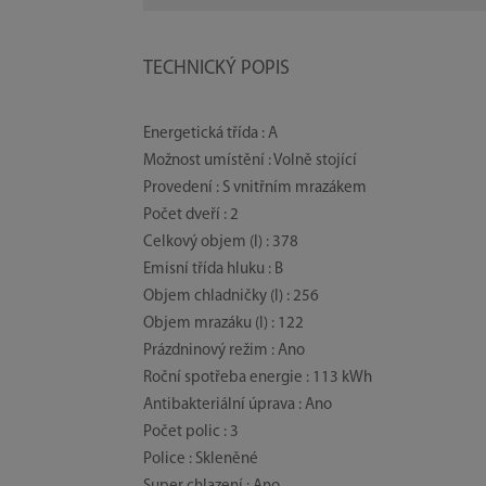
TECHNICKÝ POPIS
Energetická třída : A
Možnost umístění : Volně stojící
Provedení : S vnitřním mrazákem
Počet dveří : 2
Celkový objem (l) : 378
Emisní třída hluku : B
Objem chladničky (l) : 256
Objem mrazáku (l) : 122
Prázdninový režim : Ano
Roční spotřeba energie : 113 kWh
Antibakteriální úprava : Ano
Počet polic : 3
Police : Skleněné