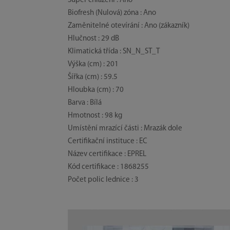
Super chlazení : Ano
Biofresh (Nulová) zóna : Ano
Zaměnitelné otevírání : Ano (zákazník)
Hlučnost : 29 dB
Klimatická třída : SN_N_ST_T
Výška (cm) : 201
Šířka (cm) : 59.5
Hloubka (cm) : 70
Barva : Bílá
Hmotnost : 98 kg
Umístění mrazící části : Mrazák dole
Certifikační instituce : EC
Název certifikace : EPREL
Kód certifikace : 1868255
Počet polic lednice : 3