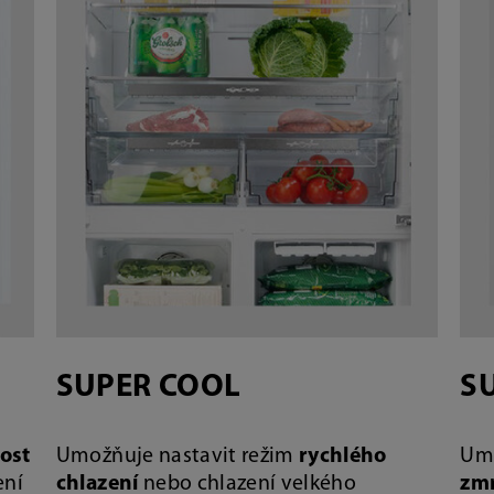
SUPER COOL
S
ost
Umožňuje nastavit režim
rychlého
Umo
ení
chlazení
nebo chlazení velkého
zm