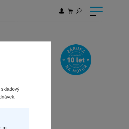
 skladový
ednávek.
elmi