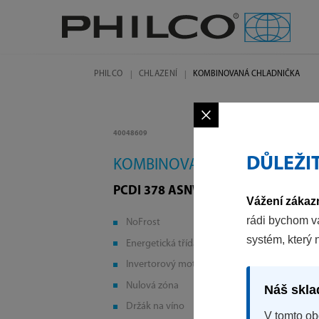
PHILCO
CHLAZENÍ
KOMBINOVANÁ CHLADNIČKA
×
40048609
DŮLEŽI
KOMBINOVANÁ CHLADNIČKA
PCDI 378 ASNW
Vážení zákazn
rádi bychom v
NoFrost
systém, který 
Energetická třída A
Invertorový motor
Nulová zóna
Náš skla
Držák na víno
V tomto ob