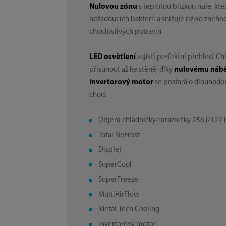
Nulovou zónu
s teplotou blízkou nule, kte
nežádoucích bakterií a snižuje riziko zneh
choulostivých potravin.
LED osvětlení
zajistí perfektní přehled. C
přisunout až ke stěně, díky
nulovému nábě
Invertorový motor
se postará o dlouhod
chod.
Objem chladničky/mrazničky 256 l/122 
Total NoFrost
Displej
SuperCool
SuperFreeze
MultiAirFlow
Metal-Tech Cooling
Invertorový motor