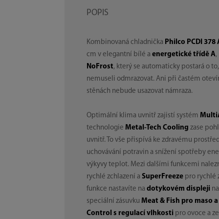
POPIS
Kombinovaná chladnička
Philco PCDI 37
cm v elegantní bílé a
energetické třídě A
NoFrost
, který se automaticky postará o to
nemuseli odmrazovat. Ani při častém otevír
stěnách nebude usazovat námraza.
Optimální klima uvnitř zajistí systém
Multi
technologie
Metal-Tech Cooling
zase pohl
uvnitř. To vše přispívá ke zdravému prostř
uchovávání potravin a snížení spotřeby en
výkyvy teplot. Mezi dalšími funkcemi nale
rychlé zchlazení a
SuperFreeze
pro rychlé 
funkce nastavíte na
dotykovém displeji
na
speciální zásuvku
Meat & Fish pro maso a
Control s regulací vlhkosti
pro ovoce a z