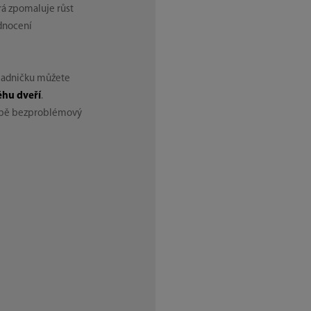
rá zpomaluje růst
odnocení
hladničku můžete
hu dveří
.
obě bezproblémový
l