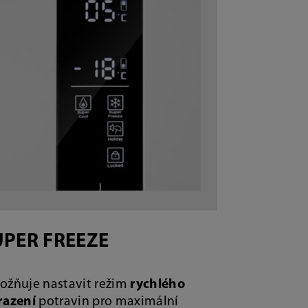
UPER FREEZE
žňuje nastavit režim
rychlého
razení
potravin pro maximální