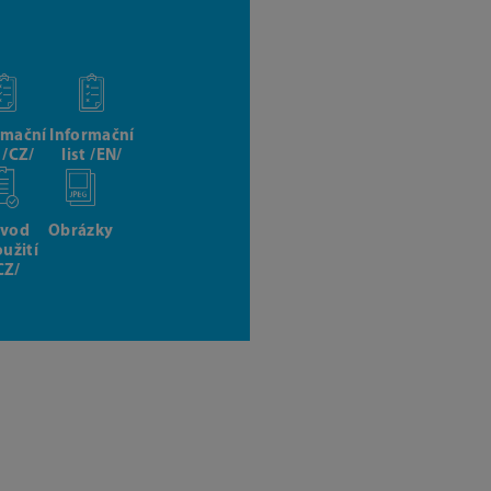
rmační
Informační
t /CZ/
list /EN/
vod
Obrázky
oužití
CZ/