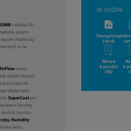
KE STAŽENÍ
8 ASNW
s výškou 201
, nabídne systém
Energetický
Info
, abyste chladničku
štítek
lis
ání dveří se na
Návod
Ná
k použití
k p
AirFlow
a nová
/EN/
/
ídá stabilní teplotu
edí pro bezpečné
ergie zbytečnými
znete
SuperCool
pro
zmrazení. Všechny
 dveřích. Oceníte
 ryby, Humidity
eleninu nebo