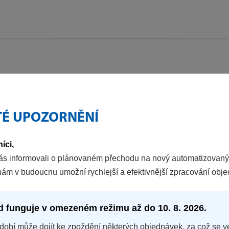
TÉ UPOZORNĚNÍ
íci,
ás informovali o plánovaném přechodu na nový automatizovaný
nám v budoucnu umožní rychlejší a efektivnější zpracování obj
d funguje v omezeném režimu až do 10. 8. 2026.
dobí může dojít ke zpoždění některých objednávek, za což se v