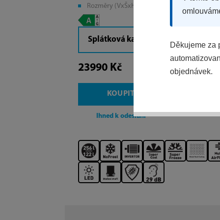
Rozměry (VxŠxH): 201x59,5x70 cm
omlouvám
Splátková kalkulačka
Děkujeme za p
automatizovaný
23990 Kč
objednávek.
KOUPIT
Ihned k odeslání