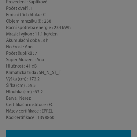
Provedení : Šuplíkové
Počet dveří : 1
Emisní třída hluku : C
Objem mrazáku (l) : 238
Roční spotřeba energie : 234 kWh
Mrazící výkon : 11,1 kg/den
Akumulační doba : 8 h
No Frost : Ano
Počet šuplíků : 7
Super Mrazení : Ano
Hlučnost : 41 dB
Klimatická třída : SN_N_ST_T
Výška (cm) : 172.2
Šířka (cm) : 59.5
Hloubka (cm) : 63.2
Barva : Nerez
Certifikační instituce : EC
Název certifikace : EPREL
Kód certifikace : 1398860