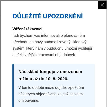
×
DŮLEŽITÉ UPOZORNĚNÍ
PHILCO
CHLAZENÍ
MRAZNIČKY
ŠUPLÍKOVÝ MRAZÁK
Vážení zákazníci,
40045827
rádi bychom vás informovali o plánovaném
přechodu na nový automatizovaný skladový
ŠUPLÍKOVÝ MRAZÁK
systém, který nám v budoucnu umožní rychlejší
PFN 238 EX JOKER
a efektivnější zpracování objednávek.
Energetická třída E
NoFrost
Objem mrazáku 238 l
Náš sklad funguje v omezeném
5x zásuvka + 2 vyklápěcí dvířka
režimu až do 10. 8. 2026.
Funkce chlazení
V tomto období může dojít ke zpoždění
Rozměry (VxŠxH): 172,2x59,5x63,2 cm
některých objednávek, za což se velmi
omlouváme.
11490 Kč