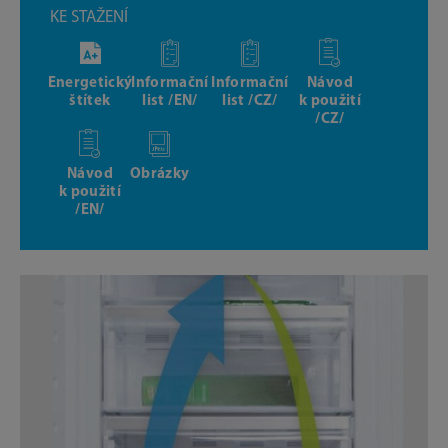
KE STAŽENÍ
Energetický
Informační
Informační
Návod
štítek
list /EN/
list /CZ/
k použití
/CZ/
Návod
Obrázky
k použití
/EN/