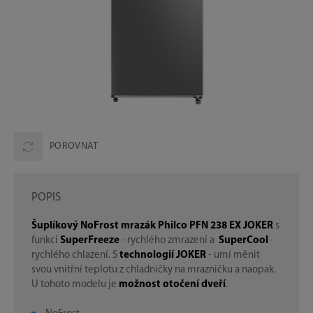
POROVNAT
POPIS
Šuplíkový NoFrost mrazák Philco PFN 238 EX JOKER
s
funkcí
SuperFreeze
- rychlého zmrazení a
SuperCool
-
rychlého chlazení. S
technologií JOKER
- umí měnit
svou vnitřní teplotu z chladničky na mrazničku a naopak.
U tohoto modelu je
možnost otočení dveří
.