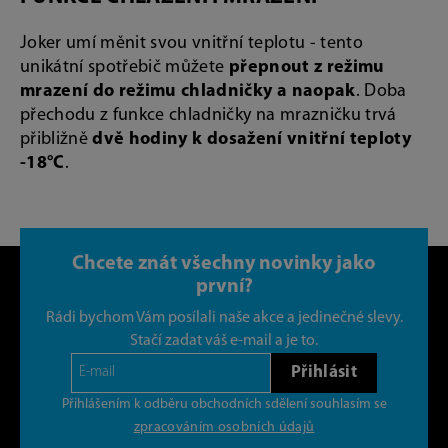
Joker umí měnit svou vnitřní teplotu - tento
unikátní spotřebič můžete
přepnout z režimu
mrazení do režimu chladničky a naopak
. Doba
přechodu z funkce chladničky na mrazničku trvá
přibližně
dvě hodiny k dosažení vnitřní teploty
-18°C
.
Chcete znát všechny novinky jako
první?
Rádi bychom Vám posílali naše akce a jedinečné slevy.
Stačí zadat váš e-mail a je to.
Přihlásit
Přihlášením k odběru obchodních sdělení souhlasím se
zpracováním osobních údajů