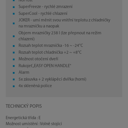
NoFrost
SuperFreeze - rychlé zmrazení
SuperCool - rychlé chlazení
JOKER - umí měnit svou vnitřní teplotu z chladničky
na mrazničku a naopak
Objem mrazničky 238 l (lze přepnout na režim
chlazení)
Rozsah teplot mraznička -16 ~ -24°C
Rozsah teplot chladnička +2 ~ +8°C
Možnost otočení dveří
Rukojeť „EASY OPEN HANDLE"
Alarm
5x zásuvka + 2 vyklápěcí dvířka (horní)
4x skleněná police
TECHNICKÝ POPIS
Energetická třída : E
Možnost umístění : Volně stojící