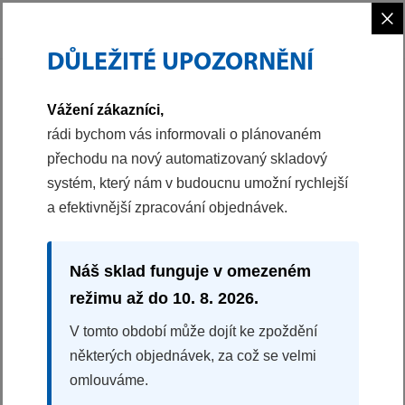
×
DŮLEŽITÉ UPOZORNĚNÍ
PHILCO
CHLAZENÍ
JEDNODVEŘOVÁ CHLADNIČKA
Vážení zákazníci,
40041409
rádi bychom vás informovali o plánovaném
přechodu na nový automatizovaný skladový
JEDNODVEŘOVÁ CHLADNIČKA
systém, který nám v budoucnu umožní rychlejší
PSB 401 X CUBE
a efektivnější zpracování objednávek.
Energetická třída F
Mechanické ovládání
Klimatická třída N/ST
Náš sklad funguje v omezeném
Dveřní poličky
režimu až do 10. 8. 2026.
Rozměry (VxŠxH): 51x44x47 cm
V tomto období může dojít ke zpoždění
některých objednávek, za což se velmi
Historický produkt
omlouváme.