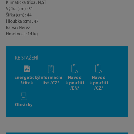
Klimatická třída : N,ST
Výška (cm) : 51
Šířka (cm) : 44
Hloubka (cm) : 47
Barva : Nerez
Hmotnost : 14 kg
KE STAŽENÍ
Energetický
Informační
Návod
Návod
štítek
list /CZ/
k použití
k použití
/EN/
/CZ/
Obrázky