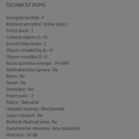
TECHNICKÝ POPIS
Energetická třída : F
Možnost umístění : Volně stojící
Počet dveří : 1
Celkový objem (l) : 41
Emisní třída hluku : C
Objem chladničky (l) : 41
Objem mrazáku (l) : 0
Roční spotřeba energie : 99 kWh
Antibakteriální úprava : Ne
Retro : Ne
Smart : Ne
Ventilátor : Ne
Počet polic : 2
Police : Skleněné
Ukazatel teploty : Mechanické
Super chlazení : Ne
Biofresh (Nulová) zóna : Ne
Zaměnitelné otevírání : Ano (zákazník)
Hlučnost : 39 dB