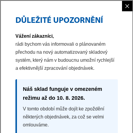
×
DŮLEŽITÉ UPOZORNĚNÍ
PHILCO
CHLAZENÍ
DVOUDVEŘOVÁ CHLADNIČKA S MRAZÁKEM
Vážení zákazníci,
40051184
rádi bychom vás informovali o plánovaném
přechodu na nový automatizovaný skladový
DVOUDVEŘOVÁ CHLADNIČKA S MRAZÁKEM
systém, který nám v budoucnu umožní rychlejší
PT 204 DIW
a efektivnější zpracování objednávek.
Energetická třída D
Invertorový kompresor
Super Cool
Náš sklad funguje v omezeném
LED osvětlení
režimu až do 10. 8. 2026.
Rozměry (VxŠxH): 143x55x55 cm
V tomto období může dojít ke zpoždění
některých objednávek, za což se velmi
Splátková kalkulačka
omlouváme.