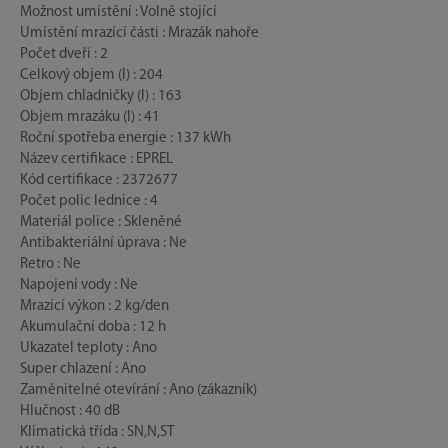
Možnost umístění : Volně stojící
Umístění mrazící části : Mrazák nahoře
Počet dveří : 2
Celkový objem (l) : 204
Objem chladničky (l) : 163
Objem mrazáku (l) : 41
Roční spotřeba energie : 137 kWh
Název certifikace : EPREL
Kód certifikace : 2372677
Počet polic lednice : 4
Materiál police : Skleněné
Antibakteriální úprava : Ne
Retro : Ne
Napojení vody : Ne
Mrazící výkon : 2 kg/den
Akumulační doba : 12 h
Ukazatel teploty : Ano
Super chlazení : Ano
Zaměnitelné otevírání : Ano (zákazník)
Hlučnost : 40 dB
Klimatická třída : SN,N,ST