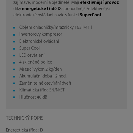
zajímavé, moderní a ojedinělé. Mají
efektivnější provoz
díky
energetické třídě D
a pohodlnější/efektivnější
elektronické ovládání navíc s funkcí
SuperCool
.
Objem chladničky/mrazničky 163 l/41 l
Invertorový kompresor
Elektronické ovládání
Super Cool
LED osvětlení
4 skleněné police
Mrazící výkon 2 kg/den
Akumulační doba 12 hod.
Zaměnitelné otevírání dveří
Klimatická třída SN/N/ST
Hlučnost 40 dB
TECHNICKÝ POPIS
Energetická třída : D