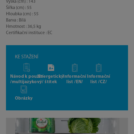
Výška (cm) : 143
Šířka (cm) : 55
Hloubka (cm) : 55
Barva : Bílá
Hmotnost : 36,5 kg
Certifikační instituce : EC
KE STAŽENÍ
Návod k použití
Energetický
Informační
Informační
/multijazykový/
štítek
list /EN/
list /CZ/
Obrázky