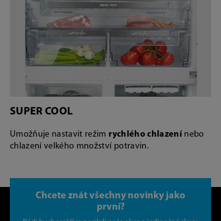
SUPER COOL
Umožňuje nastavit režim
rychlého chlazení
nebo
chlazení velkého množství potravin.
Chcete znát všechny novinky jako
první?