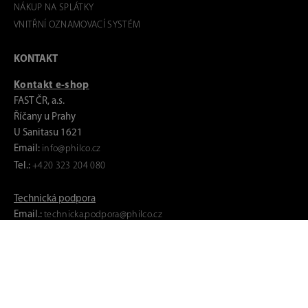
NÁKUP NA SPLÁTKY
VNITŘNÍ OZNAMOVACÍ SYSTÉM
KONTAKT
Kontakt e-shop
FAST ČR, a.s.
Říčany u Prahy
U Sanitasu 1621
Email:
info@philco.cz
Tel.:
+420 323 204 080
Technická podpora
Email.:
technicka.podpora@philco.cz
Tel.:
+420 323 204 406
Po-Pá 9:00-17:00 hod
(mimo svátky)