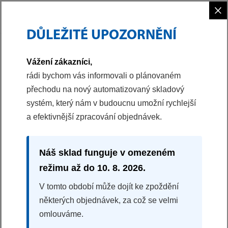
×
DŮLEŽITÉ UPOZORNĚNÍ
PHILCO
CHLAZENÍ
VESTAVNÁ KOMBINOVANÁ CHLADNIČKA
Vážení zákazníci,
43002991
rádi bychom vás informovali o plánovaném
přechodu na nový automatizovaný skladový
VESTAVNÁ KOMBINOVANÁ CHLADNIČKA
systém, který nám v budoucnu umožní rychlejší
PC 17832 BI
a efektivnější zpracování objednávek.
Energetická třída E
Elektronické ovládání
Invertorový motor
Náš sklad funguje v omezeném
SuperFreeze
režimu až do 10. 8. 2026.
LED osvětlení
V tomto období může dojít ke zpoždění
Rozměry (VxŠxH): 178x54x54 cm
některých objednávek, za což se velmi
omlouváme.
9990 Kč