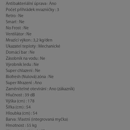
Antibakteriální úprava : Ano
Počet přihrádek mrazničky : 3
Retro : Ne
Smart : Ne
No Frost : Ne
Ventilátor : Ne
Mrazící výkon : 3,2 kg/den
Ukazatel teploty : Mechanické
Domácí bar : Ne
Zásobník na vodu : Ne
Výrobník ledu : Ne
Super chlazení : Ne
Biofresh (Nulová) zóna : Ne
Super Mrazení : Ano
Zaměnitelné otevírání : Ano (zákazník)
Hlučnost : 39 dB
Výška (cm) : 178
Šířka (cm) : 54
Hloubka (cm) : 54
Barva : Vlastní (integrovaná myčka)
Hmotnost : 55 kg