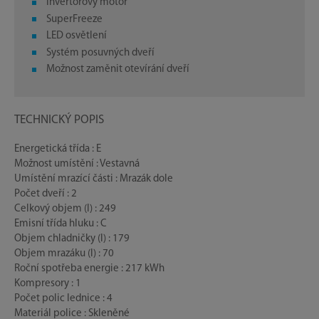
Invertorový motor
SuperFreeze
LED osvětlení
Systém posuvných dveří
Možnost zaměnit otevírání dveří
TECHNICKÝ POPIS
Energetická třída : E
Možnost umístění : Vestavná
Umístění mrazící části : Mrazák dole
Počet dveří : 2
Celkový objem (l) : 249
Emisní třída hluku : C
Objem chladničky (l) : 179
Objem mrazáku (l) : 70
Roční spotřeba energie : 217 kWh
Kompresory : 1
Počet polic lednice : 4
Materiál police : Skleněné