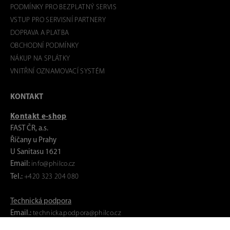
PODMÍNKY PRO BEZPLATNÝ SERVIS
VSTUP PRO SERVISNÍ PARTNERY
DOPRAVA A PLATBA
OBCHODNÍ PODMÍNKY
NÁKUP NA SPLÁTKY
VNITŘNÍ OZNAMOVACÍ SYSTÉM
KONTAKT
Kontakt e-shop
FAST ČR, a.s.
Říčany u Prahy
U Sanitasu 1621
Email:
info@philco.cz
Tel.:
+420 323 204 080
Technická podpora
Email.:
technicka.podpora@philco.cz
Tel.:
+420 323 204 406