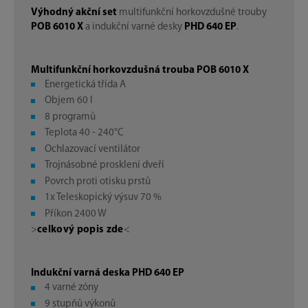
Výhodný akční set
multifunkční horkovzdušné trouby
POB 6010 X
a indukční varné desky
PHD 640 EP
.
Multifunkční horkovzdušná trouba POB 6010 X
Energetická třída A
Objem 60 l
8 programů
Teplota 40 - 240°C
Ochlazovací ventilátor
Trojnásobné prosklení dveří
Povrch proti otisku prstů
1x Teleskopický výsuv 70 %
Příkon 2400 W
>
celkový popis zde
<
Indukční varná deska PHD 640 EP
4 varné zóny
9 stupňů výkonů