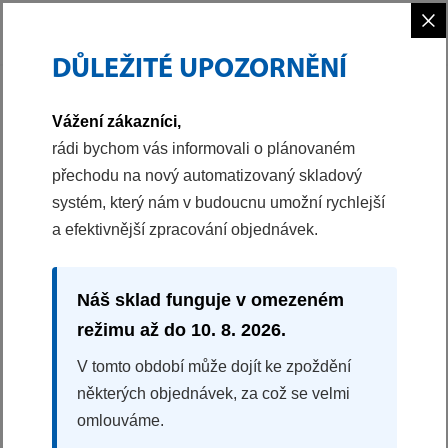
×
DŮLEŽITÉ UPOZORNĚNÍ
PHILCO
AKČNÍ SETY
SETY VESTAVBA
AKČNÍ SET TROUBA A INDUKČNÍ D
Vážení zákazníci,
98038652
rádi bychom vás informovali o plánovaném
přechodu na nový automatizovaný skladový
AKČNÍ SET TROUBA A INDUKČNÍ DESKA
systém, který nám v budoucnu umožní rychlejší
POB 6010 X + HD 640 EP
a efektivnější zpracování objednávek.
Multifunkční horkovzdušná trouba
Indukční varná deska
Historický produkt
Náš sklad funguje v omezeném
režimu až do 10. 8. 2026.
V tomto období může dojít ke zpoždění
některých objednávek, za což se velmi
omlouváme.