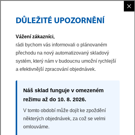
×
DŮLEŽITÉ UPOZORNĚNÍ
PHILCO
PODMÍNKY AKCÍ
ŠROTOVNÉ - PODMÍNKY 2
Vážení zákazníci,
rádi bychom vás informovali o plánovaném
PODMÍNKY MARKETINGOVÉ AKCE
přechodu na nový automatizovaný skladový
„ŠROTOVNÉ“
systém, který nám v budoucnu umožní rychlejší
a efektivnější zpracování objednávek.
(dále jen „akce“)
Akce platí na e-shopu philco.cz s platností od 23. 6. 2025 do 10. 7.
2025. Zboží, na které se vztahuje slevová akce, stanoví společnost
Náš sklad funguje v omezeném
FAST ČR, a.s. a je vyznačeno ikonkou slevy na eshopu philco.cz.
režimu až do 10. 8. 2026.
Sleva vyznačená u zboží se odečítá z aktuální prodejní ceny zboží.
V tomto období může dojít ke zpoždění
Zákazník nemá právní nárok na objednané zboží v případě, že
některých objednávek, za což se velmi
zboží bude vyprodané, po učiněné objednávce a její akceptaci
omlouváme.
nebude zboží již dostupné, a/nebo zvýhodněná cena bude na
určité zboží poskytnuta v omylu. V uvedených případech si FAST