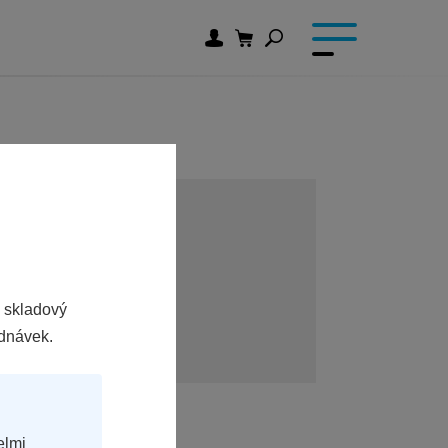
RTNERY
 skladový
u:
servis@philco.cz
ednávek.
elmi