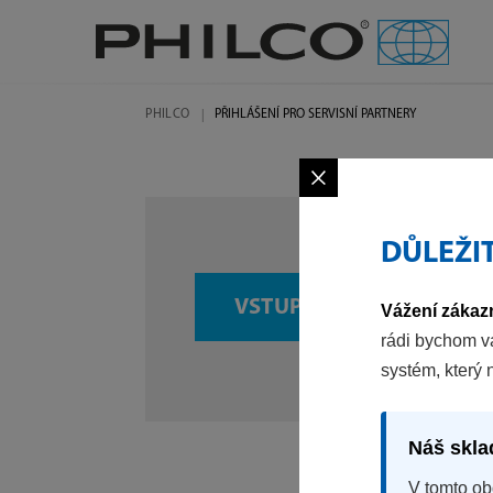
PHILCO
PŘIHLÁŠENÍ PRO SERVISNÍ PARTNERY
×
DŮLEŽI
VSTUP PRO PARTNERY
Vážení zákazn
rádi bychom v
systém, který 
Náš skla
V tomto ob