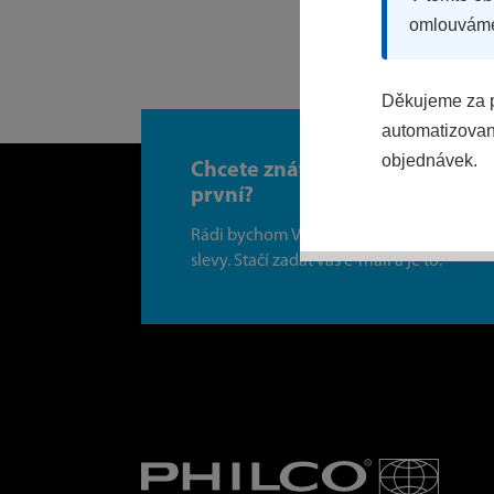
omlouvám
Děkujeme za p
automatizovaný
objednávek.
Chcete znát všechny novinky j
první?
Rádi bychom Vám posílali naše akce a je
slevy. Stačí zadat váš e-mail a je to.