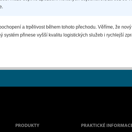
e.
ochopení a trpělivost během tohoto přechodu. Věříme, že nový
 systém přinese vyšší kvalitu logistických služeb i rychlejší zp
ako
Přihlášením k odběru obchodních sděle
dinečné
PRODUKTY
PRAKTICKÉ INFORMAC