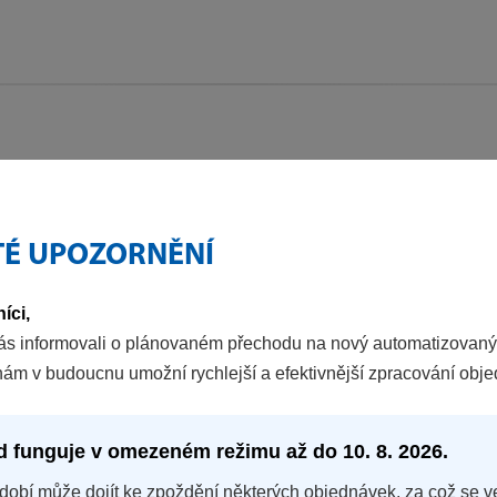
TÉ UPOZORNĚNÍ
SERVISNÍ PARTNER
íci,
INFORMACE PRO SERVISNÍ PA
ás informovali o plánovaném přechodu na nový automatizovaný
Pro registraci a přístup k informacím nás kontaktujte na e-mail
nám v budoucnu umožní rychlejší a efektivnější zpracování obj
d funguje v omezeném režimu až do 10. 8. 2026.
dobí může dojít ke zpoždění některých objednávek, za což se v