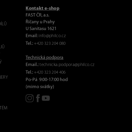
Kontakt e-shop
FAST ČR, a.s.
Říčany u Prahy
ÍLŮ
U Sanitasu 1621
Email:
info@philco.cz
Tel.:
+420 323 204 080
JŮ
Y
Technická podpora
Ý
Email.:
technicka.podpora@philco.cz
Tel.:
+420 323 204 406
NERY
Po-Pá 9:00-17:00 hod
(mimo svátky)
STÉM