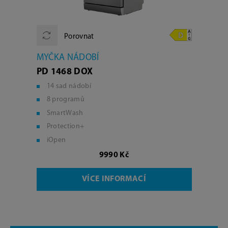
Porovnat
MYČKA NÁDOBÍ
PD 1468 DOX
14 sad nádobí
8 programů
SmartWash
Protection+
iOpen
9990 Kč
VÍCE INFORMACÍ