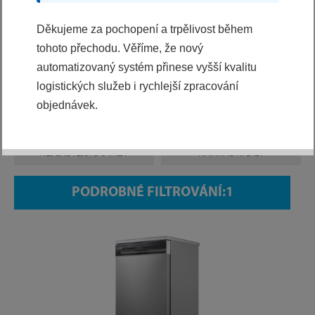
Výběr z kategorií
Děkujeme za pochopení a trpělivost během
VŠE
tohoto přechodu. Věříme, že nový
automatizovaný systém přinese vyšší kvalitu
REGISTRAČNÍ FORMULÁŘ
NAHLÁŠENÍ REKLAMACE
logistických služeb i rychlejší zpracování
objednávek.
NÁVODY A DOKUMENTY KE
O ZNAČCE
STAŽENÍ
NEJČASTĚJŠÍ DOTAZY
NÁHRADNÍ DÍLY
PODROBNÉ FILTROVÁNÍ: