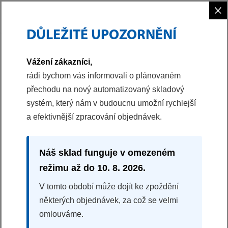
×
DŮLEŽITÉ UPOZORNĚNÍ
PHILCO
VESTAVBA
VAŘENÍ
PRODLOUŽENÝ KOMÍN
Vážení zákazníci,
40040157
rádi bychom vás informovali o plánovaném
přechodu na nový automatizovaný skladový
PRODLOUŽENÝ KOMÍN
systém, který nám v budoucnu umožní rychlejší
72 BX
a efektivnější zpracování objednávek.
Pro modely 72 BX
Délka komínu je (60+60) 120 cm
Historický produkt
Náš sklad funguje v omezeném
režimu až do 10. 8. 2026.
V tomto období může dojít ke zpoždění
některých objednávek, za což se velmi
omlouváme.