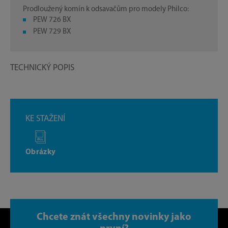
Prodloužený komín k odsavačům pro modely Philco:
PEW 726 BX
PEW 729 BX
TECHNICKÝ POPIS
KE STAŽENÍ
Obrázky
Chcete znát všechny novinky jako