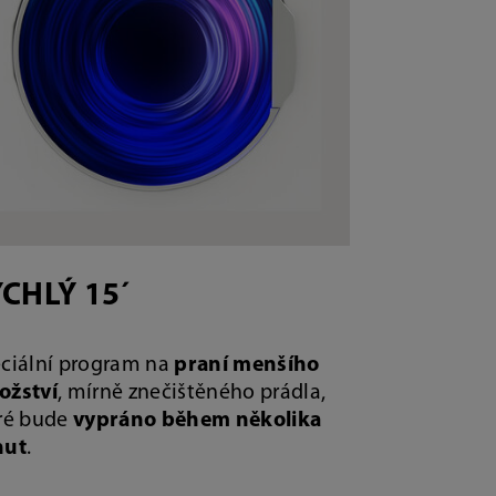
CHLÝ 15´
ciální program na
praní menšího
ožství
, mírně znečištěného prádla,
ré bude
vypráno během několika
nut
.