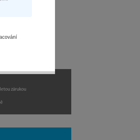
racování
letou zárukou
ně