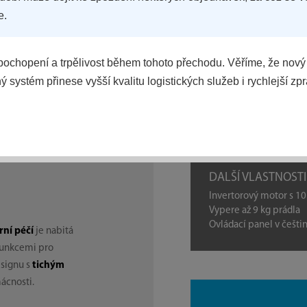
e.
ochopení a trpělivost během tohoto přechodu. Věříme, že nový
 systém přinese vyšší kvalitu logistických služeb i rychlejší zp
POROVNAT
DALŠÍ VLASTNOSTI
Invertorový motor s 10
Vypere až 9 kg prádla
Ovládací panel v češti
rní péčí
je nabitá
funkcemi pro
esignu s
tichým
ácnosti.