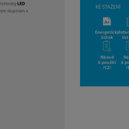
přehledný
LED
KE STAŽENÍ
vým skupinám a
Energetický
Info
štítek
lis
Návod
Ná
k použití
k p
/CZ/
/