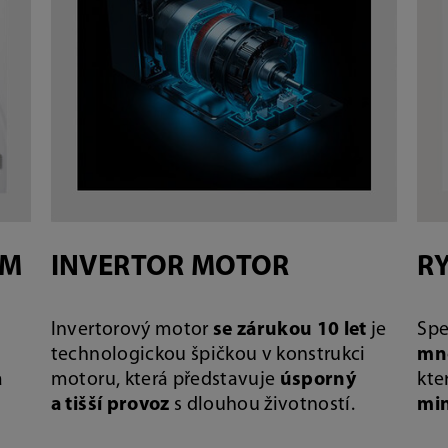
AM
INVERTOR MOTOR
RY
Invertorový motor
se zárukou 10 let
je
Spe
technologickou špičkou v konstrukci
mn
a
motoru, která představuje
úsporný
kte
a tišší provoz
s dlouhou životností.
mi