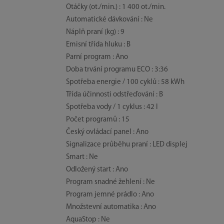
Otáčky (ot./min.) : 1 400 ot./min.
Automatické dávkování : Ne
Náplň praní (kg) : 9
Emisní třída hluku : B
Parní program : Ano
Doba trvání programu ECO : 3:36
Spotřeba energie / 100 cyklů : 58 kWh
Třída účinnosti odstřeďování : B
Spotřeba vody / 1 cyklus : 42 l
Počet programů : 15
Český ovládací panel : Ano
Signalizace průběhu praní : LED displej
Smart : Ne
Odložený start : Ano
Program snadné žehlení : Ne
Program jemné prádlo : Ano
Množstevní automatika : Ano
AquaStop : Ne