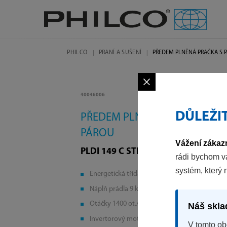
PHILCO
PRANÍ A SUŠENÍ
PŘEDEM PLNĚNÁ PRAČKA S 
×
40046006
DŮLEŽI
PŘEDEM PLNĚNÁ PRAČKA S
PÁROU
Vážení zákazn
PLDI 149 C STEAM
rádi bychom v
systém, který 
Energetická třída C
Náplň prádla 9 kg
Otáčky 1400 ot./min.
Náš skla
Invertorový motor
V tomto ob