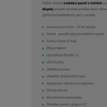
Dobře čitelný
ovládací panel v češtině
a 
displej
usnadní obsluhu pračky všem věko
zpříjemní každodenní péči o prádlo.
Invertorový motor - 10 let záruka
Steam - použití páry po efektivní praní
Funkce Pause & Add
Můj program
QuickWash Rychlé 15´
LED Displej
Odložený konec
Ukazatel zbytkového času
Signalizace ukončení programu
Dětský zámek
Množstevní automatika
Ovládací panel v jazyce CZ