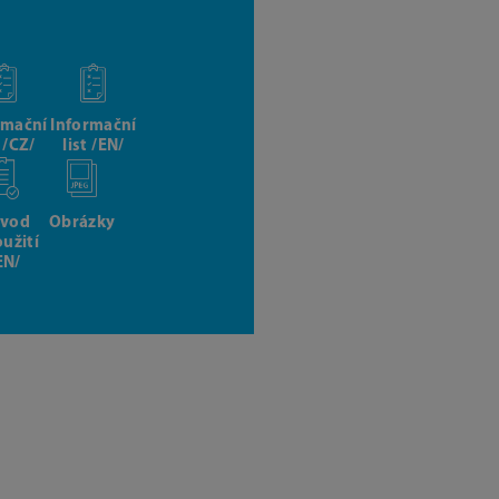
rmační
Informační
t /CZ/
list /EN/
vod
Obrázky
oužití
EN/