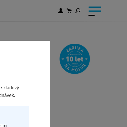
 skladový
ednávek.
elmi