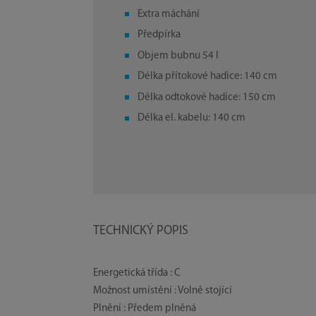
Extra máchání
Předpírka
Objem bubnu 54 l
Délka přítokové hadice: 140 cm
Délka odtokové hadice: 150 cm
Délka el. kabelu: 140 cm
TECHNICKÝ POPIS
Energetická třída : C
Možnost umístění : Volně stojící
Plnění : Předem plněná