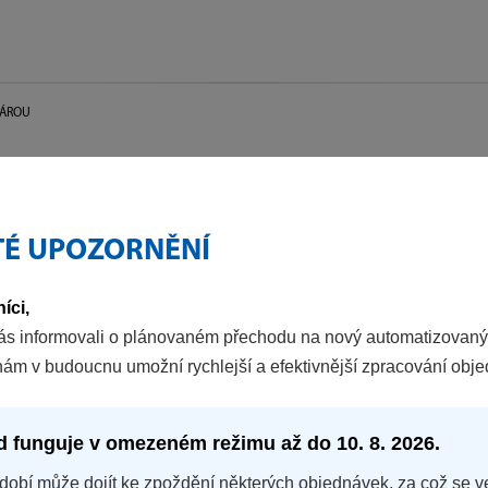
PÁROU
TÉ UPOZORNĚNÍ
íci,
ás informovali o plánovaném přechodu na nový automatizovaný
nám v budoucnu umožní rychlejší a efektivnější zpracování obj
d funguje v omezeném režimu až do 10. 8. 2026.
dobí může dojít ke zpoždění některých objednávek, za což se v