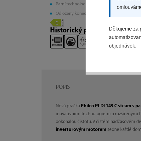
Parní technologie Steam
omlouvám
Odložený konec
Děkujeme za p
Historický produkt
automatizovaný
objednávek.
POPIS
Nová pračka
Philco PLDI 149 C steam s pa
inovativními technologiemi a rozšířenými 
dokonalou čistotu. V čistém nadčasovém d
invertorovým motorem
sedne každé dom