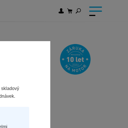
 skladový
ednávek.
elmi