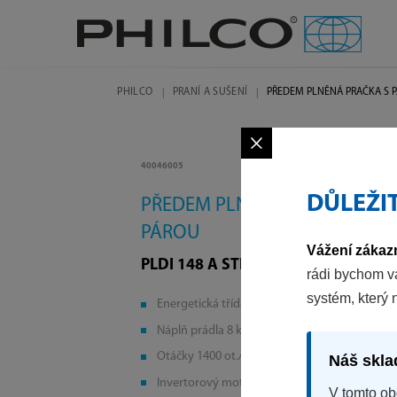
PHILCO
PRANÍ A SUŠENÍ
PŘEDEM PLNĚNÁ PRAČKA S 
×
40046005
DŮLEŽI
PŘEDEM PLNĚNÁ PRAČKA S
PÁROU
Vážení zákazn
PLDI 148 A STEAM
rádi bychom v
systém, který 
Energetická třída A
Náplň prádla 8 kg
Otáčky 1400 ot./min.
Náš skla
Invertorový motor
V tomto ob