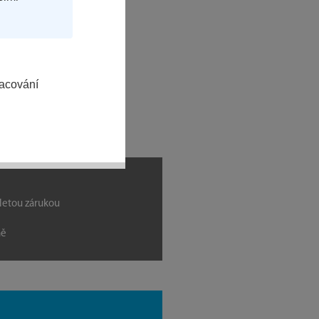
racování
letou zárukou
ně