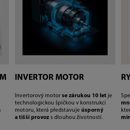
AM
INVERTOR MOTOR
RY
Invertorový motor
se zárukou 10 let
je
Spe
technologickou špičkou v konstrukci
mn
a
motoru, která představuje
úsporný
kte
a tišší provoz
s dlouhou životností.
mi