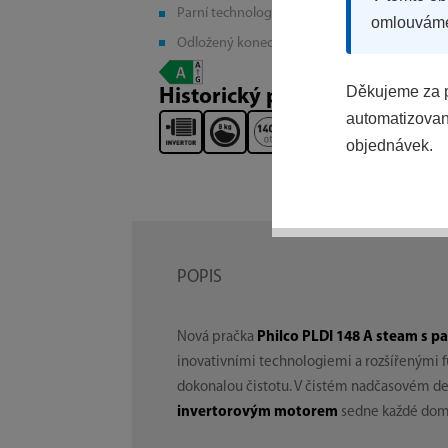
Parní technologie Steam
omlouvám
Odložený konec
Děkujeme za p
Historický produkt
automatizovaný
objednávek.
POPIS
Nová pračka
Philco PLDI 148 A steam s pa
inovativními technologiemi a rozšířenými 
dokonalou čistotu. V čistém nadčasovém d
invertorovým motorem
sedne každé dom