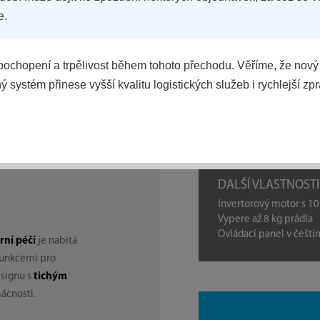
e.
ochopení a trpělivost během tohoto přechodu. Věříme, že nový
 systém přinese vyšší kvalitu logistických služeb i rychlejší zp
POROVNAT
DALŠÍ VLASTNOSTI
Invertorový motor s 10
Vypere až 8 kg prádla
Ovládací panel v češti
rní péčí
je nabitá
funkcemi pro
esignu s
tichým
ácnosti.