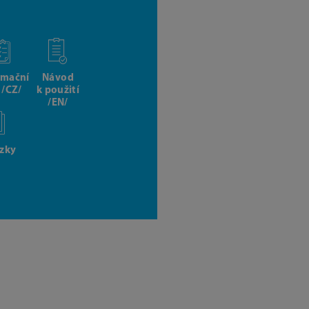
rmační
Návod
t /CZ/
k použití
/EN/
zky