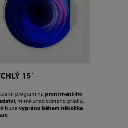
CHLÝ 15´
ciální program na
praní menšího
ožství
, mírně znečištěného prádla,
ré bude
vypráno během několika
nut
.