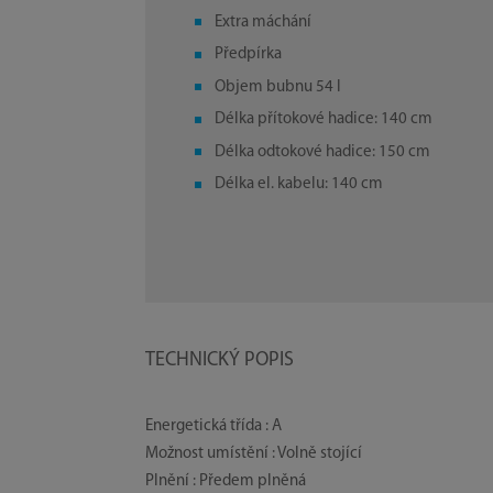
Extra máchání
Předpírka
Objem bubnu 54 l
Délka přítokové hadice: 140 cm
Délka odtokové hadice: 150 cm
Délka el. kabelu: 140 cm
TECHNICKÝ POPIS
Energetická třída : A
Možnost umístění : Volně stojící
Plnění : Předem plněná