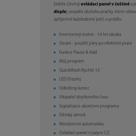
Dobře čitelný
ovládací panel v češtině
a 
disple
j usnadní obsluhu pračky všem věk
zpříjemní každodenní péči o prádlo.
Invertorový motor - 10 let záruka
Steam - použití páry po efektivní praní
Funkce Pause & Add
Můj program
QuickWash Rychlé 15´
LED Displej
Odložený konec
Ukazatel zbytkového času
Signalizace ukončení programu
Dětský zámek
Množstevní automatika
Ovládací panel v jazyce CZ