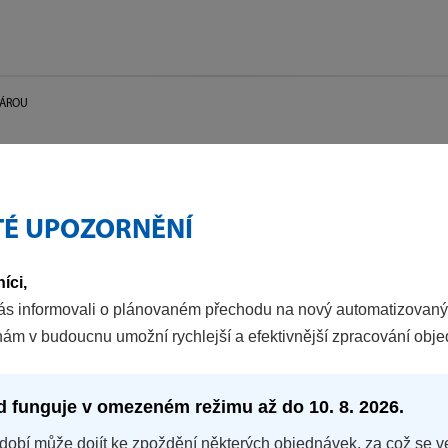
PÁROU
TÉ UPOZORNĚNÍ
íci,
ás informovali o plánovaném přechodu na nový automatizovaný
nám v budoucnu umožní rychlejší a efektivnější zpracování obj
d funguje v omezeném režimu až do 10. 8. 2026.
dobí může dojít ke zpoždění některých objednávek, za což se v