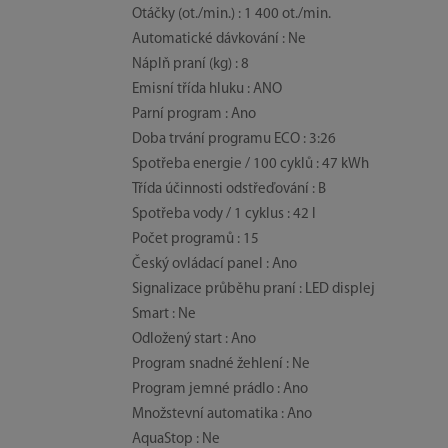
Otáčky (ot./min.) : 1 400 ot./min.
Automatické dávkování : Ne
Náplň praní (kg) : 8
Emisní třída hluku : ANO
Parní program : Ano
Doba trvání programu ECO : 3:26
Spotřeba energie / 100 cyklů : 47 kWh
Třída účinnosti odstřeďování : B
Spotřeba vody / 1 cyklus : 42 l
Počet programů : 15
Český ovládací panel : Ano
Signalizace průběhu praní : LED displej
Smart : Ne
Odložený start : Ano
Program snadné žehlení : Ne
Program jemné prádlo : Ano
Množstevní automatika : Ano
AquaStop : Ne