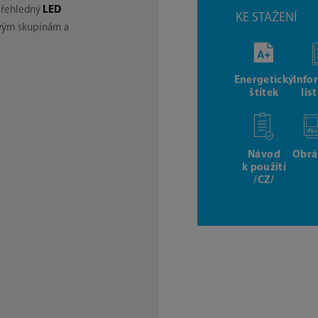
přehledný
LED
KE STAŽENÍ
ovým skupinám a
Energetický
Info
štítek
lis
Návod
Obrá
k použití
/CZ/