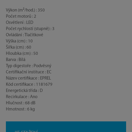
Výkon (m³/hod.) : 350
Počet motorů : 2
Osvětlení : LED
Počet rychlostí (stupně) : 3
Ovládání : Tlačítkové
Výška (cm) : 10
Šířka (cm) : 60
Hloubka (cm) : 50
Barva : Bílá
Typ digestoře : Podvěsný
Certifikační instituce : EC
Název certifikace : EPREL
Kód certifikace : 1181679
Energetická třída : D
Recirkulace : Ano
Hlučnost : 68 dB
Hmotnost : 6 kg