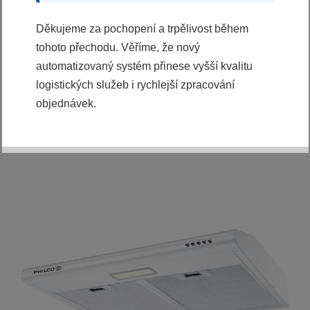
2990 Kč
2497 Kč
Děkujeme za pochopení a trpělivost během
tohoto přechodu. Věříme, že nový
KOUPIT
automatizovaný systém přinese vyšší kvalitu
Ihned k odeslání
logistických služeb i rychlejší zpracování
objednávek.