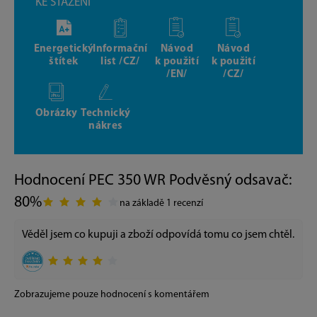
KE STAŽENÍ
Energetický
Informační
Návod
Návod
štítek
list /CZ/
k použití
k použití
/EN/
/CZ/
Obrázky
Technický
nákres
Hodnocení PEC 350 WR Podvěsný odsavač:
80%
na základě 1 recenzí
Věděl jsem co kupuji a zboží odpovídá tomu co jsem chtěl.
Zobrazujeme pouze hodnocení s komentářem