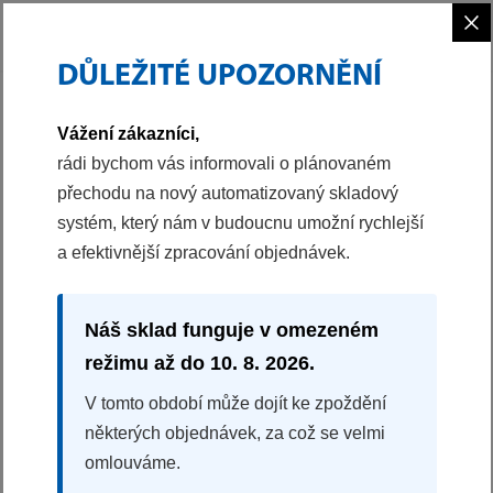
×
DŮLEŽITÉ UPOZORNĚNÍ
PHILCO
VAŘENÍ
ODSAVAČE PAR
PODVĚSNÝ ODSAVAČ
Vážení zákazníci,
40040244
rádi bychom vás informovali o plánovaném
přechodu na nový automatizovaný skladový
PODVĚSNÝ ODSAVAČ
systém, který nám v budoucnu umožní rychlejší
PEC 350 WR
a efektivnější zpracování objednávek.
80%
na základě 1 recenzí
Šířka 60 cm
Náš sklad funguje v omezeném
Tlačítkové ovládání
režimu až do 10. 8. 2026.
3 stupně výkonu
LED osvětlení
V tomto období může dojít ke zpoždění
některých objednávek, za což se velmi
Splátková kalkulačka
omlouváme.