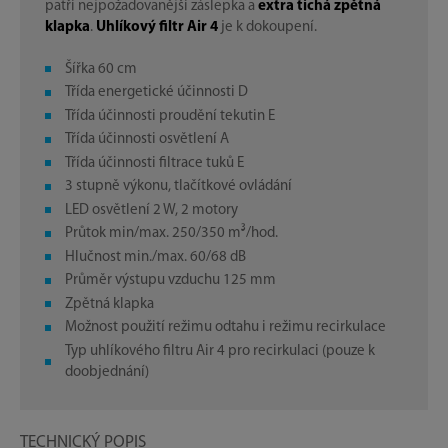
patří nejpožadovanější záslepka a
extra tichá zpětná
klapka
.
Uhlíkový filtr Air 4
je k dokoupení.
Šířka 60 cm
Třída energetické účinnosti D
Třída účinnosti proudění tekutin E
Třída účinnosti osvětlení A
Třída účinnosti filtrace tuků E
3 stupně výkonu, tlačítkové ovládání
LED osvětlení 2 W, 2 motory
Průtok min/max. 250/350 m³/hod.
Hlučnost min./max. 60/68 dB
Průměr výstupu vzduchu 125 mm
Zpětná klapka
Možnost použití režimu odtahu i režimu recirkulace
Typ uhlíkového filtru Air 4 pro recirkulaci (pouze k
doobjednání)
TECHNICKÝ POPIS