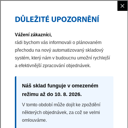
×
DŮLEŽITÉ UPOZORNĚNÍ
PHILCO
VAŘENÍ
ODSAVAČE PAR
PODVĚSNÝ ODSAVAČ
Vážení zákazníci,
40048979
rádi bychom vás informovali o plánovaném
přechodu na nový automatizovaný skladový
PODVĚSNÝ ODSAVAČ
systém, který nám v budoucnu umožní rychlejší
PEC 1925 AX
a efektivnější zpracování objednávek.
Šířka 50 cm
Tlačítkové ovládání
3 stupně výkonu
Náš sklad funguje v omezeném
LED osvětlení
režimu až do 10. 8. 2026.
V tomto období může dojít ke zpoždění
Splátková kalkulačka
některých objednávek, za což se velmi
omlouváme.
1990 Kč