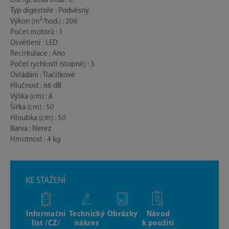
Energetická třída : C
Typ digestoře : Podvěsný
Výkon (m³/hod.) : 206
Počet motorů : 1
Osvětlení : LED
Recirkulace : Ano
Počet rychlostí (stupně) : 3
Ovládání : Tlačítkové
Hlučnost : 66 dB
Výška (cm) : 8
Šířka (cm) : 50
Hloubka (cm) : 50
Barva : Nerez
Hmotnost : 4 kg
KE STAŽENÍ
Informační
Technický
Obrázky
Návod
list /CZ/
nákres
k použití