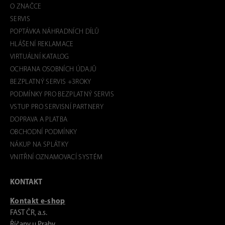
O ZNAČCE
SERVIS
POPTÁVKA NÁHRADNÍCH DÍLŮ
HLÁŠENÍ REKLAMACE
VIRTUÁLNÍ KATALOG
OCHRANA OSOBNÍCH ÚDAJŮ
BEZPLATNÝ SERVIS +3ROKY
PODMÍNKY PRO BEZPLATNÝ SERVIS
VSTUP PRO SERVISNÍ PARTNERY
DOPRAVA A PLATBA
OBCHODNÍ PODMÍNKY
NÁKUP NA SPLÁTKY
VNITŘNÍ OZNAMOVACÍ SYSTÉM
KONTAKT
Kontakt e-shop
FAST ČR, a.s.
Říčany u Prahy