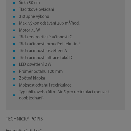
Šířka 50 cm
Tlačítkové ovládání
3 stupně výkonu
Max. výkon odsávání 206 m³/hod.
Motor 75 W
Třída energetické účinnosti C
Třída účinnosti proudění tekutin E
Třída účinnosti osvětlení A
Třída účinnosti filtrace tuků D
LED osvětlení 2 W
Průměr odtahu 120 mm
Zpětná klapka
Možnost odtahu i recirkulace
Typ uhlíkového filtru Air 5 pro recirkulaci (pouze k
doobjednání)
TECHNICKÝ POPIS