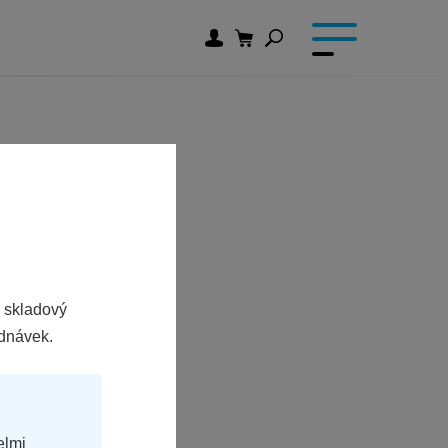
 skladový
ednávek.
elmi