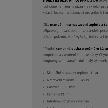
Trouba na pizzu Philco PHPO 3170
se sv
rozhodně není jen na pizzu - je skvělá i pro
koláčů, focaccii, a dokonce i pro grilování m
Díky
manuálnímu nastavení teploty a ča
přípravu grilované zeleniny, hranolek, pe
dalších pokrmů, které vyžadují intenzivní te
Přírodní
kamenná deska o průměru 32 c
propečení a vytvoření křupavé kůrky. Chyt
programy se postarají o dokonalý výsledek.
Manuální nastavení teploty a času
Nastavení teploty 80 - 450°C
Časovač 1 - 60 min.
Kámen ø32 cm
Intuitivní dotykové ovládání