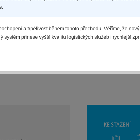
e.
ochopení a trpělivost během tohoto přechodu. Věříme, že nový
 systém přinese vyšší kvalitu logistických služeb i rychlejší zp
POROVNAT
KE STAŽENÍ