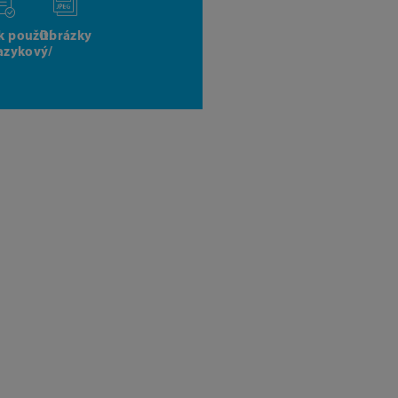
k použití
Obrázky
jazykový/