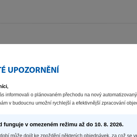
TÉ UPOZORNĚNÍ
íci,
ás informovali o plánovaném přechodu na nový automatizovaný
nám v budoucnu umožní rychlejší a efektivnější zpracování obj
d funguje v omezeném režimu až do 10. 8. 2026.
dobí může dojít ke zpoždění některých objednávek, za což se v