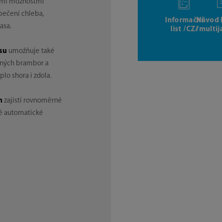
ými možnostmi
 pečení chleba,
Informační
Návod 
asa.
list /CZ/
/multi
su
umožňuje také
čených brambor a
plo shora i zdola.
m
zajistí rovnoměrné
ré automatické