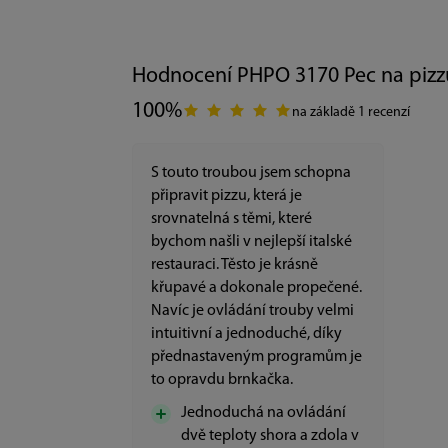
Hodnocení PHPO 3170 Pec na pizz
100%
na základě 1 recenzí
S touto troubou jsem schopna
připravit pizzu, která je
srovnatelná s těmi, které
bychom našli v nejlepší italské
restauraci. Těsto je krásně
křupavé a dokonale propečené.
Navíc je ovládání trouby velmi
intuitivní a jednoduché, díky
přednastaveným programům je
to opravdu brnkačka.
Jednoduchá na ovládání
dvě teploty shora a zdola v