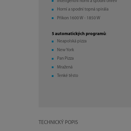
Inteligentní horní a spodní ohřev
Horní a spodní topná spirála
Příkon 1600 W - 1850 W
5 automatických programů
:
Neapolská pizza
New York
Pan Pizza
Mražená
Tenké těsto
TECHNICKÝ POPIS