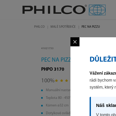
PHILCO
MALÉ SPOTŘEBIČE
PEC NA PIZZU
×
41021753
DŮLEŽI
PEC NA PIZZU
PHPO 3170
Vážení zákazn
rádi bychom v
100%
na základě 1 recenzí
systém, který 
Manuální nastavení teploty a času
Teplota 80 - 450°C
Náš skla
Kámen ø32 cm
Dotykové ovládání
V tomto ob