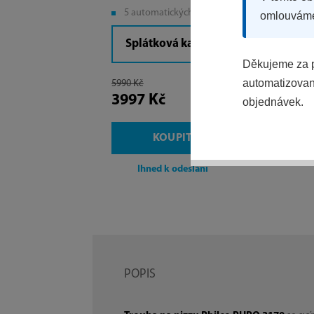
5 automatických programů
omlouvám
Splátková kalkulačka
Děkujeme za p
automatizovaný
5990 Kč
3997 Kč
objednávek.
KOUPIT
Ihned k odeslání
POPIS