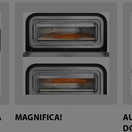
A
MAGNIFICA!
A
D