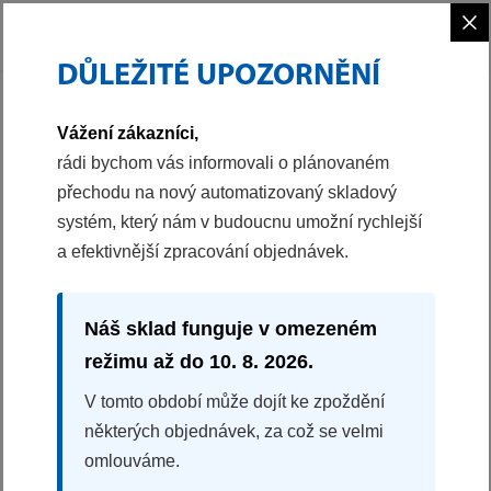
×
DŮLEŽITÉ UPOZORNĚNÍ
PHILCO
MYTÍ NÁDOBÍ
MYČKY ÚZKÉ
Vážení zákazníci,
rádi bychom vás informovali o plánovaném
přechodu na nový automatizovaný skladový
systém, který nám v budoucnu umožní rychlejší
a efektivnější zpracování objednávek.
Náš sklad funguje v omezeném
režimu až do 10. 8. 2026.
V tomto období může dojít ke zpoždění
MYČKY ÚZKÉ
některých objednávek, za což se velmi
omlouváme.