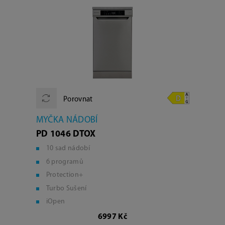
Porovnat
MYČKA NÁDOBÍ
PD 1046 DTOX
10 sad nádobí
6 programů
Protection+
Turbo Sušení
iOpen
6997 Kč