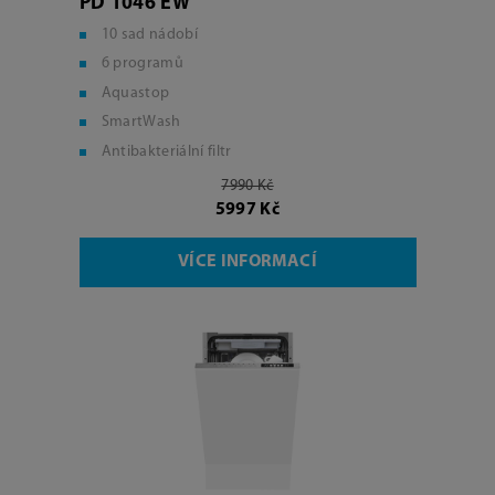
PD 1046 EW
10 sad nádobí
6 programů
Aquastop
SmartWash
Antibakteriální filtr
7990 Kč
5997 Kč
VÍCE INFORMACÍ