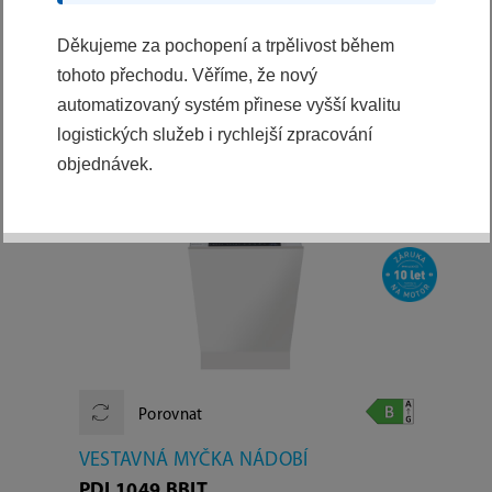
Výběr z kategorií
Děkujeme za pochopení a trpělivost během
VŠE
tohoto přechodu. Věříme, že nový
automatizovaný systém přinese vyšší kvalitu
logistických služeb i rychlejší zpracování
PODROBNÉ FILTROVÁNÍ:
objednávek.
Porovnat
VESTAVNÁ MYČKA NÁDOBÍ
PDI 1049 BBIT