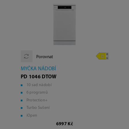
Porovnat
MYČKA NÁDOBÍ
PD 1046 DTOW
10 sad nádobí
6 programů
Protection+
Turbo Sušení
iOpen
6997 Kč