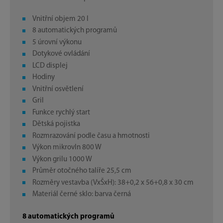
Vnitřní objem 20 l
8 automatických programů
5 úrovní výkonu
Dotykové ovládání
LCD displej
Hodiny
Vnitřní osvětlení
Gril
Funkce rychlý start
Dětská pojistka
Rozmrazování podle času a hmotnosti
Výkon mikrovln 800 W
Výkon grilu 1000 W
Průměr otočného talíře 25,5 cm
Rozměry vestavba (VxŠxH): 38+0,2 x 56+0,8 x 30 cm
Materiál černé sklo: barva černá
8 automatických programů