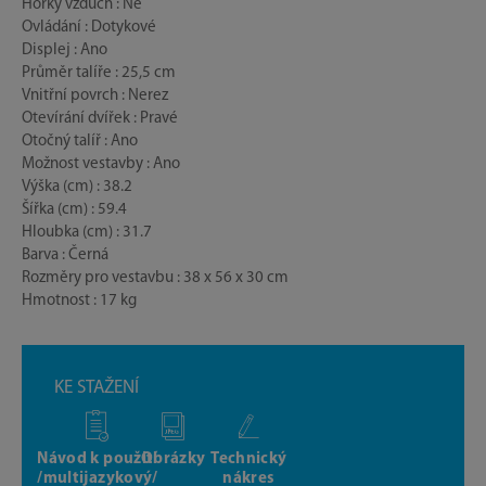
Horký vzduch : Ne
Ovládání : Dotykové
Displej : Ano
Průměr talíře : 25,5 cm
Vnitřní povrch : Nerez
Otevírání dvířek : Pravé
Otočný talíř : Ano
Možnost vestavby : Ano
Výška (cm) : 38.2
Šířka (cm) : 59.4
Hloubka (cm) : 31.7
Barva : Černá
Rozměry pro vestavbu : 38 x 56 x 30 cm
Hmotnost : 17 kg
KE STAŽENÍ
Návod k použití
Obrázky
Technický
/multijazykový/
nákres