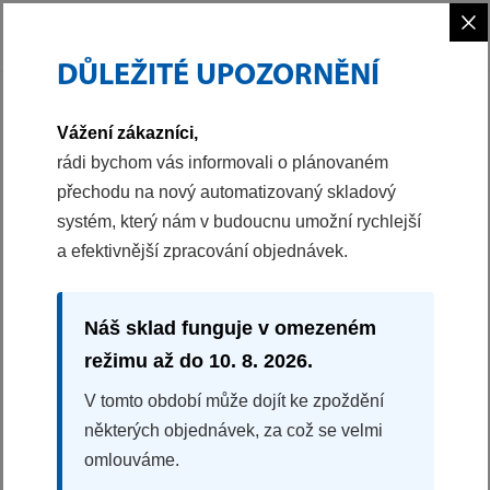
×
DŮLEŽITÉ UPOZORNĚNÍ
PHILCO
VAŘENÍ
MIKROVLNNÉ TROUBY
VESTAVNÁ MIKROVLNNÁ TROUBA
Vážení zákazníci,
40048488
rádi bychom vás informovali o plánovaném
přechodu na nový automatizovaný skladový
VESTAVNÁ MIKROVLNNÁ TROUBA S GRILEM
systém, který nám v budoucnu umožní rychlejší
PMD 2085 BIB
a efektivnější zpracování objednávek.
Dotykové ovládání
8 automatických programů
5 úrovní výkonu
Náš sklad funguje v omezeném
Funkce rychlý start
režimu až do 10. 8. 2026.
Dětská pojistka
V tomto období může dojít ke zpoždění
5990 Kč
některých objednávek, za což se velmi
KDE KOUPIT
omlouváme.