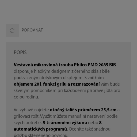
POROVNAT
POPIS
Vestavná mikrovlnná trouba Philco PMD 2085 BIB
disponuje hladkým designem z černého skla s bíle
podsvíceným dotykovým displejem. S vnitřním
objemem 20 l
,
funkcí grilu a rozmrazování
vám bude
skvělým pomocníkem při každodenní přípravě jídla pro
celou rodinu.
Ve výbavě najdete
otočný talíř s průměrem 25,5 cm
a
grilovací rošt. Využít můžete manuální nastavení podle
svých potřeb s
5-ti úrovněmi výkonu
nebo
8
automatických programů
. Oceníte také snadnou
údržbu skleněného povrchu.