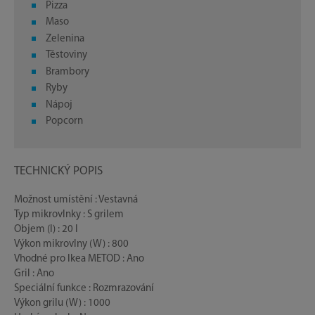
Pizza
Maso
Zelenina
Těstoviny
Brambory
Ryby
Nápoj
Popcorn
TECHNICKÝ POPIS
Možnost umístění : Vestavná
Typ mikrovlnky : S grilem
Objem (l) : 20 l
Výkon mikrovlny (W) : 800
Vhodné pro Ikea METOD : Ano
Gril : Ano
Speciální funkce : Rozmrazování
Výkon grilu (W) : 1000