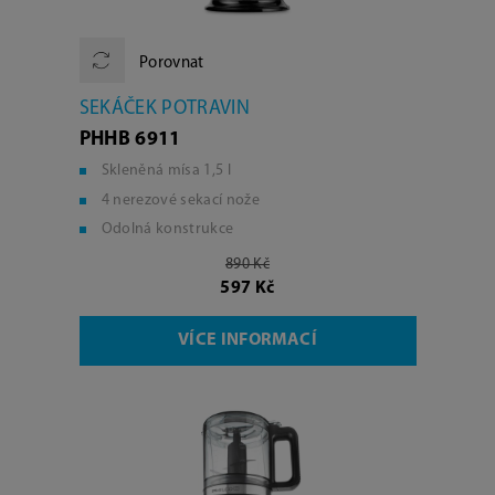
Porovnat
SEKÁČEK POTRAVIN
PHHB 6911
Skleněná mísa 1,5 l
4 nerezové sekací nože
Odolná konstrukce
890 Kč
597 Kč
VÍCE INFORMACÍ