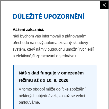
×
DŮLEŽITÉ UPOZORNĚNÍ
PHILCO
MALÉ SPOTŘEBIČE
Vážení zákazníci,
rádi bychom vás informovali o plánovaném
přechodu na nový automatizovaný skladový
systém, který nám v budoucnu umožní rychlejší
a efektivnější zpracování objednávek.
Náš sklad funguje v omezeném
režimu až do 10. 8. 2026.
V tomto období může dojít ke zpoždění
MALÉ SPOTŘEBIČE
některých objednávek, za což se velmi
omlouváme.