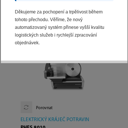
Výběr z kategorií
Děkujeme za pochopení a trpělivost během
VŠE
tohoto přechodu. Věříme, že nový
automatizovaný systém přinese vyšší kvalitu
logistických služeb i rychlejší zpracování
PODROBNÉ FILTROVÁNÍ:
objednávek.
Porovnat
ELEKTRICKÝ KRÁJEČ POTRAVIN
PHFS 8010