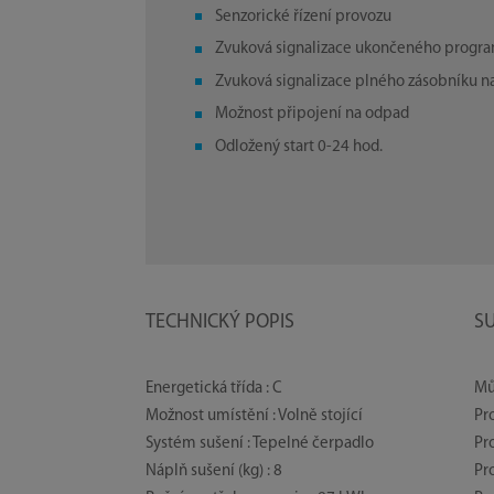
Senzorické řízení provozu
Zvuková signalizace ukončeného progr
Zvuková signalizace plného zásobníku n
Možnost připojení na odpad
Odložený start 0-24 hod.
TECHNICKÝ POPIS
S
Energetická třída : C
Mů
Možnost umístění : Volně stojící
Pr
Systém sušení : Tepelné čerpadlo
Pr
Náplň sušení (kg) : 8
Pr