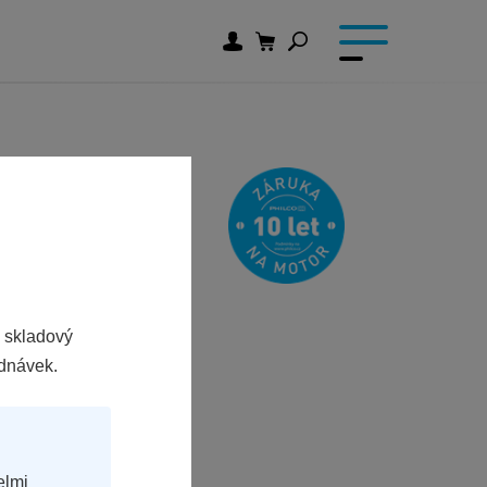
 skladový
ednávek.
elmi