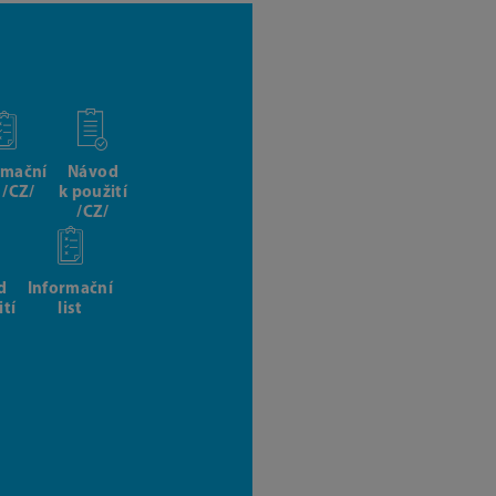
rmační
Návod
t /CZ/
k použití
/CZ/
d
Informační
ití
list