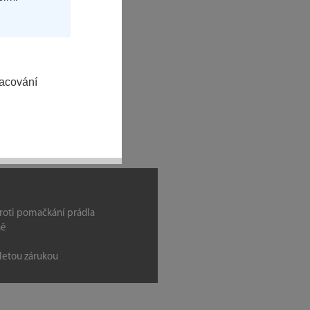
racování
proti pomačkání prádla
ně
letou zárukou