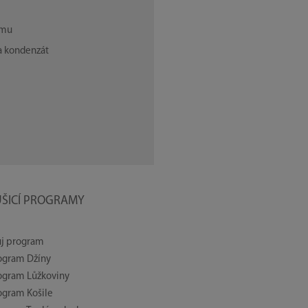
amu
a kondenzát
UŠICÍ PROGRAMY
j program
ogram Džíny
ogram Lůžkoviny
ogram Košile