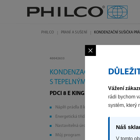
PHILCO
PRANÍ A SUŠENÍ
KONDENZAČNÍ SUŠIČKA PRÁ
×
40042633
DŮLEŽI
KONDENZAČNÍ SUŠIČKA PRÁD
S TEPELNÝM ČERPADLEM
Vážení zákazn
PDCI 8 E KING
rádi bychom v
systém, který 
Náplň prádla 8 kg
Energetická třída C
Nastavitelná úroveň sušení
Náš skla
Můj program
V tomto ob