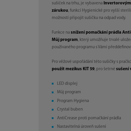
sušiček na trhu, je vybavena
Invertorovým
zárukou
, funkcí Hygienické pro vyšší steri
možností připojit sušičku na odpad vody.
Funkce na
snížení pomačkání prádla Ant
Můj program
, který umožňuje trvalé ulože
používaného programu s Vámi předdefinov
Pro věžové uspořádání této sušičky s pračk
použít mezikus KIT 59
, pro šetrné
sušení 
LED displej
Můj program
Program Hygiena
Crystal buben
AntiCrease proti pomačkání prádla
Nastavitelná úroveň sušení