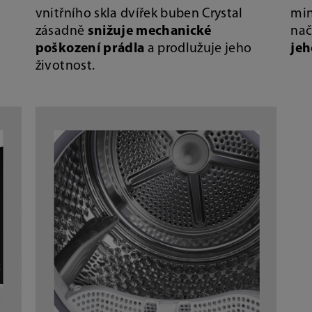
vnitřního skla dvířek buben Crystal
min
zásadně
snižuje mechanické
nač
poškození prádla
a prodlužuje jeho
je
životnost.