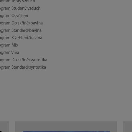
ogram Teplý vzduch
ogram Studený vzduch
ogram Osvěžení
ogram Do skříně/bavlna
ogram Standard/bavlna
ogram K žehlení/bavlna
ogram Mix
ogram Vlna
ogram Do skříně/syntetika
ogram Standard/syntetika