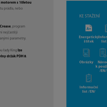
 motorem s 10letou
litu prádla, nebo
KE STAŽENÍ
iCrease
, program
ní nejčastěji
Energetický
Info
anými parametry.
štítek
lis
ou řady King
lze
vlny držák PDH 8
.
Obrázky
Návo
k použ
/EN/
Informační
list /EN/