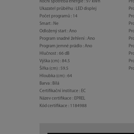
Roční spotřeba energie : 97 kWh
Pr
Ukazatel průběhu : LED displej
Pr
Počet programů : 14
Pr
Smart : Ne
Pr
Odložený start : Ano
Pr
Program snadné žehlení : Ano
Pr
Program jemné prádlo : Ano
Pr
Hlučnost : 66 dB
Pr
Výška (cm) : 84.5
Pr
Šířka (cm) : 59.5
Pr
Hloubka (cm) : 64
Barva : Bílá
Certifikační instituce : EC
Název certifikace : EPREL
Kód certifikace : 1184988