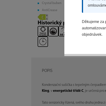
Crystal buben
omlouvám
AntiCrease
Děkujeme za p
Historický produkt
automatizovaný
objednávek.
POPIS
Kondenzační sušička s tepelným čerpadle
King
, v
energetické třídě C
, je určená pro
Tato senzoricky řízená, svého druhu jedna z