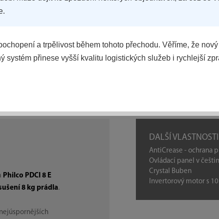
e.
ochopení a trpělivost během tohoto přechodu. Věříme, že nový
 systém přinese vyšší kvalitu logistických služeb i rychlejší zp
POROVNAT
DALŠÍ VLASTNOSTI
AntiCrease - ochrana 
Ovládací panel v češti
Crystal Buben
m
Philco PDCI 8 E
Invertorový motor s 10
sušení 8 kg prádla
.
 nejúspornějších