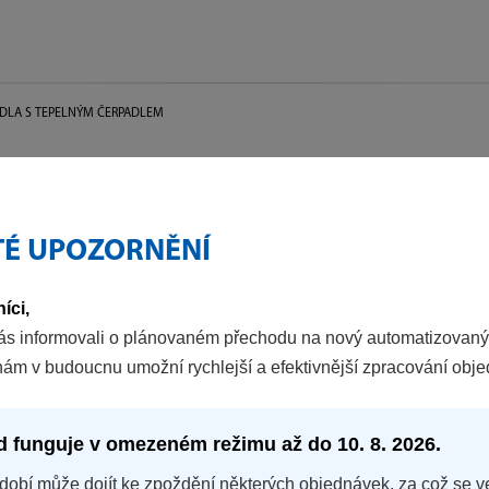
DLA S TEPELNÝM ČERPADLEM
TÉ UPOZORNĚNÍ
LA
íci,
ás informovali o plánovaném přechodu na nový automatizovaný
nám v budoucnu umožní rychlejší a efektivnější zpracování obj
d funguje v omezeném režimu až do 10. 8. 2026.
dobí může dojít ke zpoždění některých objednávek, za což se v