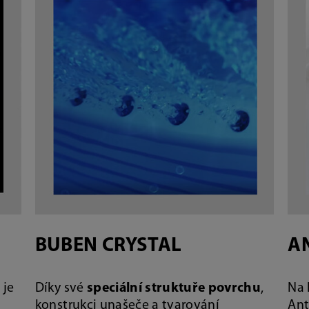
BUBEN CRYSTAL
A
t
je
Díky své
speciální struktuře povrchu
,
Na 
konstrukci unašeče a tvarování
Ant