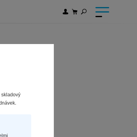
 skladový
ednávek.
elmi