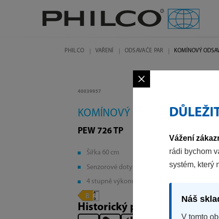
PHILCO
VAŘENÍ
ODSAVAČE PAR
KOMÍNOVÝ ODSA
×
40039957
DŮLEŽI
KOMÍNOVÝ ODSAVAČ
PEW 726 TP
Vážení zákazn
rádi bychom v
Šířka 60 cm
systém, který 
Senzorové dotykové ovládání
4 stupně výkonu
Náš skla
Historický produkt
V tomto ob