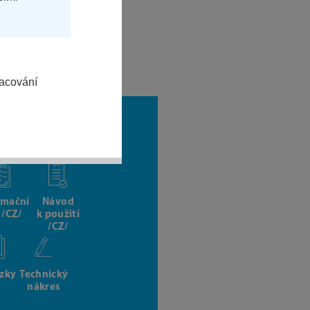
racování
rmační
Návod
t /CZ/
k použití
/CZ/
zky
Technický
nákres