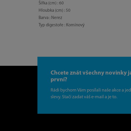
Šířka (cm) : 60
Hloubka (cm) : 50
Barva : Nerez
Typ digestoře : Komínový
Chcete znát všechny novinky j
první?
Rádi bychom Vám posílali naše akce a je
slevy. Stačí zadat váš e-mail a je to.