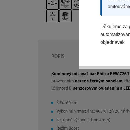
omlouvám
Děkujeme za p
automatizovaný
objednávek.
POPIS
Komínový odsavač par Philco PEW 726 
provedením
nerez s černým panelem
, tř
účinnosti B,
senzorovým ovládáním a LED
Šířka 60 cm
Výkon min./max./int.: 405/612/720 m³/h
4 stupně výkonu (s boostrem)
Režim Boost