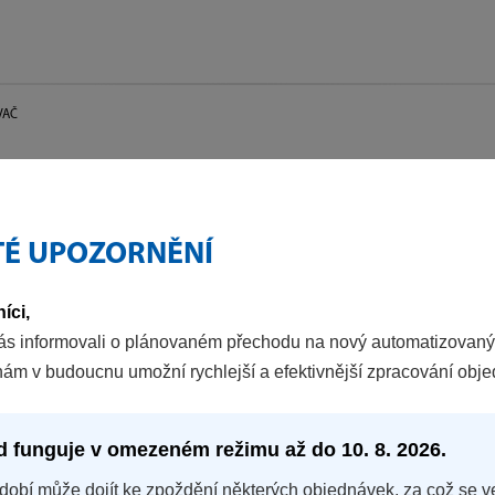
VAČ
TÉ UPOZORNĚNÍ
íci,
ás informovali o plánovaném přechodu na nový automatizovaný
nám v budoucnu umožní rychlejší a efektivnější zpracování obj
d funguje v omezeném režimu až do 10. 8. 2026.
dobí může dojít ke zpoždění některých objednávek, za což se v