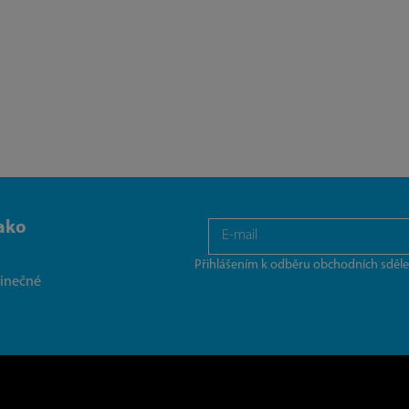
ako
Přihlášením k odběru obchodních sděle
dinečné