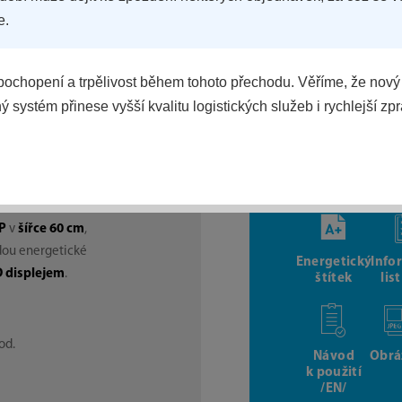
e.
POROVNAT
ochopení a trpělivost během tohoto přechodu. Věříme, že nový
 systém přinese vyšší kvalitu logistických služeb i rychlejší zp
KE STAŽENÍ
TP
v
šířce 60 cm
,
ídou energetické
Energetický
Info
 displejem
.
štítek
lis
od.
Návod
Obrá
k použití
/EN/