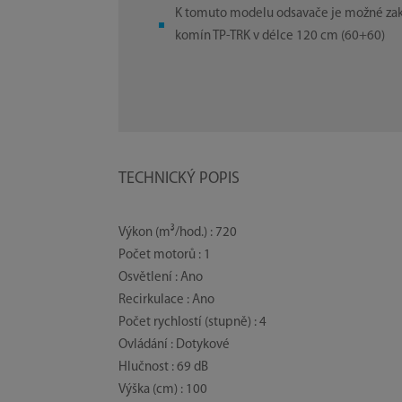
K tomuto modelu odsavače je možné za
komín TP-TRK v délce 120 cm (60+60)
TECHNICKÝ POPIS
Výkon (m³/hod.) : 720
Počet motorů : 1
Osvětlení : Ano
Recirkulace : Ano
Počet rychlostí (stupně) : 4
Ovládání : Dotykové
Hlučnost : 69 dB
Výška (cm) : 100