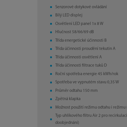
Senzorové dotykové ovládání
Bílý LED displej
Osvětlení LED panel 1x 8 W
Hlučnost 58/66/69 dB
Třída energetické účinnosti B
Třída účinnosti proudění tekutin A
Třída účinnosti osvětlení A
Třída účinnosti filtrace tuků D
Roční spotřeba energie 45 kWh/rok
Spotřeba ve vypnutém stavu 0,35 W
Průměr odtahu 150 mm
Zpětná klapka
Možnost použití režimu odtahu i režimu 
Typ uhlíkového filtru Air 2 pro recirkulac
doobjednání)