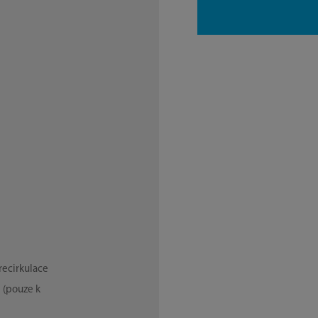
recirkulace
i (pouze k