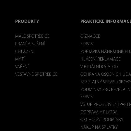
PRODUKTY
PRAKTICKÉ INFORMAC
MALÉ SPOTŘEBIČE
O ZNAČCE
PRANÍ A SUŠENÍ
SERVIS
CHLAZENÍ
POPTÁVKA NÁHRADNÍCH D
MYTÍ
HLÁŠENÍ REKLAMACE
VAŘENÍ
VIRTUÁLNÍ KATALOG
VESTAVNÉ SPOTŘEBIČE
OCHRANA OSOBNÍCH ÚDA
BEZPLATNÝ SERVIS +3ROK
PODMÍNKY PRO BEZPLATN
SERVIS
VSTUP PRO SERVISNÍ PART
DOPRAVA A PLATBA
OBCHODNÍ PODMÍNKY
NÁKUP NA SPLÁTKY