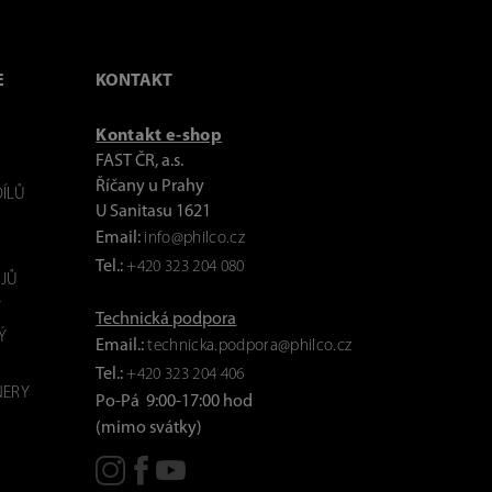
E
KONTAKT
Kontakt e-shop
FAST ČR, a.s.
Říčany u Prahy
ÍLŮ
U Sanitasu 1621
Email:
info@philco.cz
Tel.:
+420 323 204 080
JŮ
Y
Technická podpora
Ý
Email.:
technicka.podpora@philco.cz
Tel.:
+420 323 204 406
NERY
Po-Pá 9:00-17:00 hod
(mimo svátky)