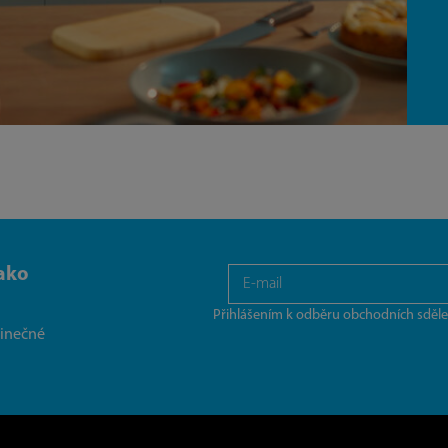
ako
Přihlášením k odběru obchodních sděle
dinečné