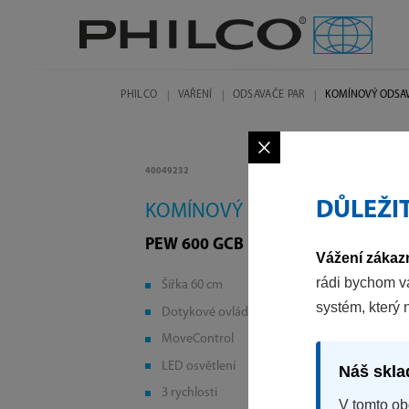
PHILCO
VAŘENÍ
ODSAVAČE PAR
KOMÍNOVÝ ODSA
×
40049232
DŮLEŽI
KOMÍNOVÝ ODSAVAČ
PEW 600 GCB
Vážení zákazn
rádi bychom v
Šířka 60 cm
systém, který 
Dotykové ovládání
MoveControl
LED osvětlení
Náš skla
3 rychlosti
V tomto ob