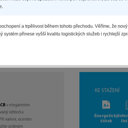
e.
ochopení a trpělivost během tohoto přechodu. Věříme, že nový
 systém přinese vyšší kvalitu logistických služeb i rychlejší zp
POROVNAT
KE STAŽENÍ
GCB
v elegantním
vaný vzhled a
Energetický
Info
ři vaření, oceníte
štítek
lis
ustíte jediným