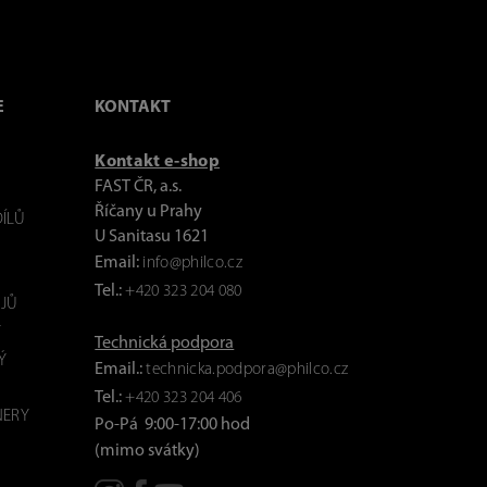
E
KONTAKT
Kontakt e-shop
FAST ČR, a.s.
Říčany u Prahy
ÍLŮ
U Sanitasu 1621
Email:
info@philco.cz
Tel.:
+420 323 204 080
JŮ
Y
Technická podpora
Ý
Email.:
technicka.podpora@philco.cz
Tel.:
+420 323 204 406
NERY
Po-Pá 9:00-17:00 hod
(mimo svátky)