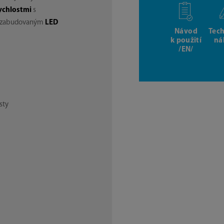
ychlostmi
s
a zabudovaným
LED
Návod
Tec
k použití
ná
/EN/
sty