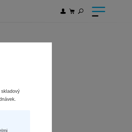
 skladový
ednávek.
elmi