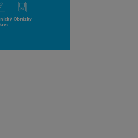
hnický
Obrázky
kres