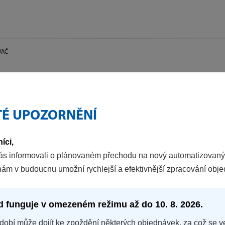
VAČ
TÉ UPOZORNĚNÍ
íci,
ás informovali o plánovaném přechodu na nový automatizovaný
nám v budoucnu umožní rychlejší a efektivnější zpracování obj
d funguje v omezeném režimu až do 10. 8. 2026.
dobí může dojít ke zpoždění některých objednávek, za což se v