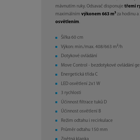
mávnutím ruky. Odsavač disponuje
třemi r
maximálním
výkonem 663 m³
za hodinu 
osvětlením
.
Šířka 60 cm
Výkon: min./max. 408/663 m³/h
Dotykové ovládání
Move Control - bezdotykové ovládání ge
Energetická třída C
LED osvětlení 2x1 W
3 rychlosti
Účinnost filtrace tuků D
Účinnost osvětlení B
Režim odtahu i recirkulace
Průměr odtahu 150 mm
Zpětná klapka