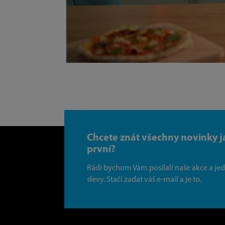
Chcete znát všechny novinky j
první?
Rádi bychom Vám posílali naše akce a je
slevy. Stačí zadat váš e-mail a je to.