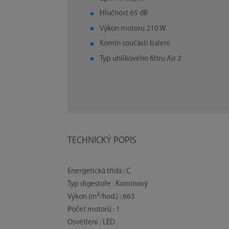
Hlučnost 65 dB
Výkon motoru 210 W
Komín součástí balení
Typ uhlíkového filtru Air 2
TECHNICKÝ POPIS
Energetická třída : C
Typ digestoře : Komínový
Výkon (m³/hod.) : 663
Počet motorů : 1
Osvětlení : LED