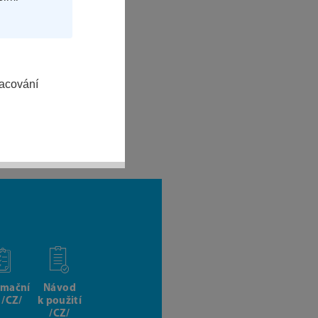
racování
rmační
Návod
t /CZ/
k použití
/CZ/