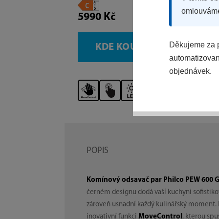
omlouvám
5990 Kč
Děkujeme za p
KDE KOUPIT
automatizovaný
objednávek.
POPIS
Komínový odsavač par Philco PEW 600 
černém designu dodá vaší kuchyni sofistiko
zároveň usnadní každý kulinářský moment. P
inovativní funkci
MoveControl
, kterou sp