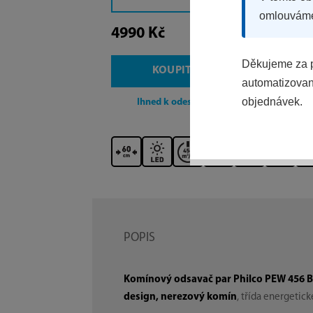
omlouvám
4990 Kč
Děkujeme za p
KOUPIT
automatizovaný
objednávek.
Ihned k odeslání
POPIS
Komínový odsavač par Philco PEW 456 
design, nerezový komín
, třída energetick