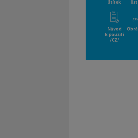
štítek
lis
Návod
Obrá
k použití
/CZ/