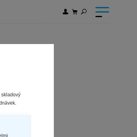
 skladový
ednávek.
elmi