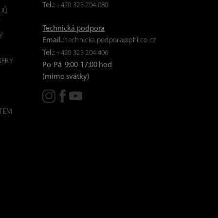
Tel.:
+420 323 204 080
JŮ
Y
Technická podpora
Ý
Email.:
technicka.podpora@philco.cz
Tel.:
+420 323 204 406
NERY
Po-Pá 9:00-17:00 hod
(mimo svátky)
STÉM