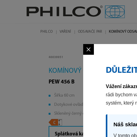
PHILCO
VAŘENÍ
ODSAVAČE PAR
KOMÍNOVÝ ODSA
×
40039951
DŮLEŽI
KOMÍNOVÝ ODSAVAČ
PEW 456 B
Vážení zákazn
rádi bychom v
Šířka 60 cm
systém, který 
Dotykové ovládání
Skleněný černý design
Náš skla
Splátková kalkulačka
V tomto ob