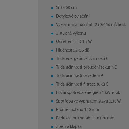
Šířka 60 cm
Dotykové ovládání
Výkon min./max./int.: 290/456 m³/hod.
3 stupně výkonu
Osvětlení LED 1,5 W
Hlučnost 52/56 dB
Třída energetické účinnosti C
Třída účinnosti proudění tekutin D
Třída účinnosti osvětlení A
Třída účinnosti filtrace tuků C
Roční spotřeba energie 51 kWh/rok
Spotřeba ve vypnutém stavu 0,38 W
Průměr odtahu 150 mm
Redukce pro odtah 150/120 mm
Zpětná klapka