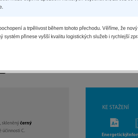
e.
ochopení a trpělivost během tohoto přechodu. Věříme, že nový
 systém přinese vyšší kvalitu logistických služeb i rychlejší zp
KE STAŽENÍ
B
, skleněný
černý
é účinnosti C.
Energetický
Info