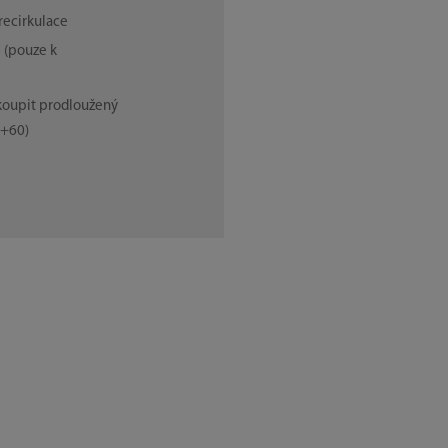
recirkulace
i (pouze k
koupit prodloužený
0+60)