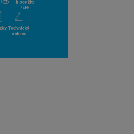
t /CZ/
k použití
/EN/
zky
Technický
nákres