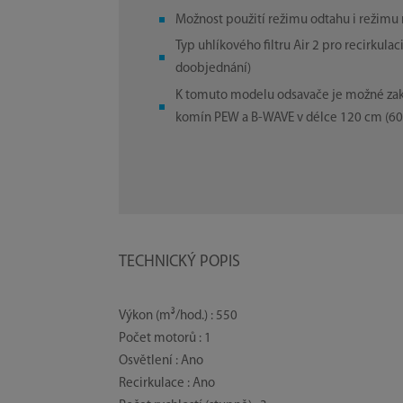
Možnost použití režimu odtahu i režimu 
Typ uhlíkového filtru Air 2 pro recirkulac
doobjednání)
K tomuto modelu odsavače je možné za
komín PEW a B-WAVE v délce 120 cm (6
TECHNICKÝ POPIS
Výkon (m³/hod.) : 550
Počet motorů : 1
Osvětlení : Ano
Recirkulace : Ano