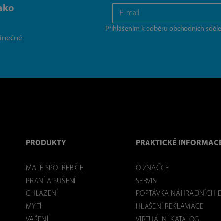
ako
Přihlášením k odběru obchodních sděle
dinečné
PRODUKTY
PRAKTICKÉ INFORMAC
MALÉ SPOTŘEBIČE
O ZNAČCE
PRANÍ A SUŠENÍ
SERVIS
CHLAZENÍ
POPTÁVKA NÁHRADNÍCH D
MYTÍ
HLÁŠENÍ REKLAMACE
VAŘENÍ
VIRTUÁLNÍ KATALOG