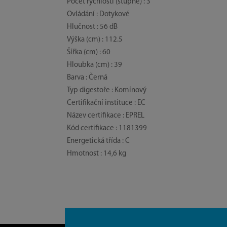
Počet rychlostí (stupně) : 3
Ovládání : Dotykové
Hlučnost : 56 dB
Výška (cm) : 112.5
Šířka (cm) : 60
Hloubka (cm) : 39
Barva : Černá
Typ digestoře : Komínový
Certifikační instituce : EC
Název certifikace : EPREL
Kód certifikace : 1181399
Energetická třída : C
Hmotnost : 14,6 kg