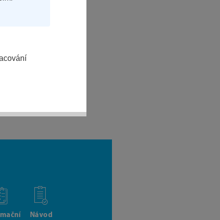
racování
rmační
Návod