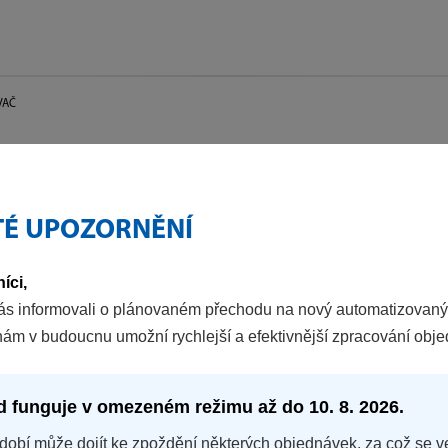
VAČ
TÉ UPOZORNĚNÍ
íci,
ás informovali o plánovaném přechodu na nový automatizovaný
nám v budoucnu umožní rychlejší a efektivnější zpracování obj
d funguje v omezeném režimu až do 10. 8. 2026.
dobí může dojít ke zpoždění některých objednávek, za což se v