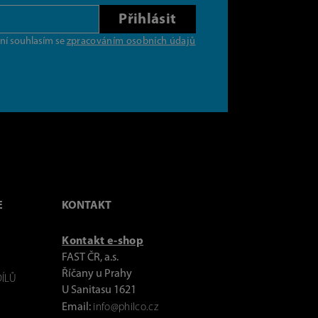
Přihlásit
ní souhlasím se
zpracováním osobních údajů
E
KONTAKT
Kontakt e-shop
FAST ČR, a.s.
Říčany u Prahy
ÍLŮ
U Sanitasu 1621
Email:
info@philco.cz