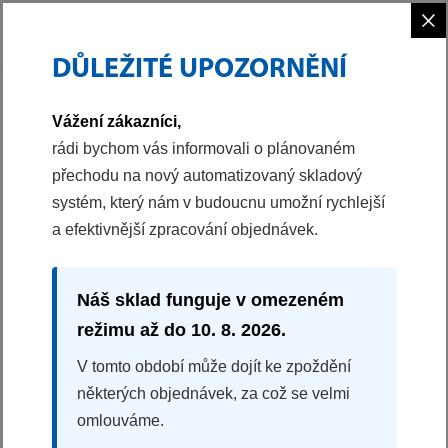
×
DŮLEŽITÉ UPOZORNĚNÍ
PHILCO
CHLAZENÍ
KOMBINOVANÁ CHLADNIČKA
Vážení zákazníci,
40052143
rádi bychom vás informovali o plánovaném
přechodu na nový automatizovaný skladový
KOMBINOVANÁ CHLADNIČKA
systém, který nám v budoucnu umožní rychlejší
PCN 442 DMCX
a efektivnější zpracování objednávek.
NoFrost
Invertorový kompresor
Metal-Tech Cooling
Náš sklad funguje v omezeném
CrisperBox
režimu až do 10. 8. 2026.
Režim Dovolená
V tomto období může dojít ke zpoždění
Rozměry (VxŠxH): 185,5x70,3x70,3 cm
některých objednávek, za což se velmi
omlouváme.
Splátková kalkulačka