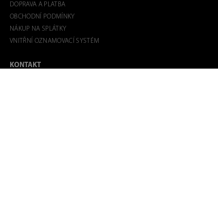
DOPRAVA A PLATBA
OBCHODNÍ PODMÍNKY
NÁKUP NA SPLÁTKY
VNITŘNÍ OZNAMOVACÍ SYSTÉM
KONTAKT
Kontakt e-shop
FAST ČR, a.s.
Říčany u Prahy
U Sanitasu 1621
Email:
info@philco.cz
Tel.:
+420 323 204 080
Technická podpora
Email.:
technicka.podpora@philco.cz
Tel.:
+420 323 204 406
Po-Pá 9:00-17:00 hod
(mimo svátky)