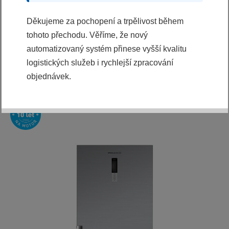
18990 Kč
Děkujeme za pochopení a trpělivost během
KOUPIT
tohoto přechodu. Věříme, že nový
automatizovaný systém přinese vyšší kvalitu
Ihned k odeslání
logistických služeb i rychlejší zpracování
objednávek.