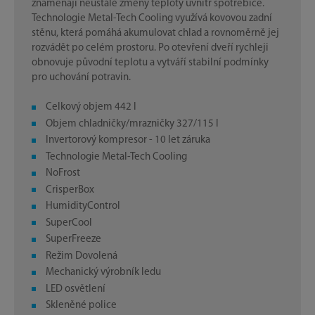
znamenají neustálé změny teploty uvnitř spotřebiče.
Technologie Metal-Tech Cooling využívá kovovou zadní
stěnu, která pomáhá akumulovat chlad a rovnoměrně jej
rozvádět po celém prostoru. Po otevření dveří rychleji
obnovuje původní teplotu a vytváří stabilní podmínky
pro uchování potravin.
Celkový objem 442 l
Objem chladničky/mrazničky 327/115 l
Invertorový kompresor - 10 let záruka
Technologie Metal-Tech Cooling
NoFrost
CrisperBox
HumidityControl
SuperCool
SuperFreeze
Režim Dovolená
Mechanický výrobník ledu
LED osvětlení
Skleněné police