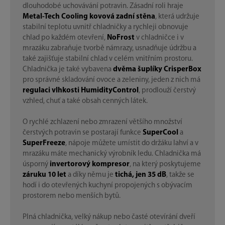
dlouhodobé uchovávání potravin. Zásadní roli hraje
Metal-Tech Cooling kovová zadní stěna
, která udržuje
stabilní teplotu uvnitř chladničky a rychleji obnovuje
chlad po každém otevření,
NoFrost
v chladničce i v
mrazáku zabraňuje tvorbě námrazy, usnadňuje údržbu a
také zajišťuje stabilní chlad v celém vnitřním prostoru.
Chladnička je také vybavena
dvěma šuplíky CrisperBox
pro správné skladování ovoce a zeleniny, jeden z nich má
regulaci vlhkosti HumidityControl
, prodlouží čerstvý
vzhled, chuť a také obsah cenných látek.
O rychlé zchlazení nebo zmrazení většího množství
čerstvých potravin se postarají funkce
SuperCool
a
SuperFreeze
, nápoje můžete umístit do držáku lahví a v
mrazáku máte mechanický výrobník ledu. Chladnička má
úsporný
invertorový kompresor
, na který poskytujeme
záruku 10 let
a díky němu je
tichá, jen 35 dB
, takže se
hodí i do otevřených kuchyní propojených s obývacím
prostorem nebo menších bytů.
Plná chladnička, velký nákup nebo časté otevírání dveří