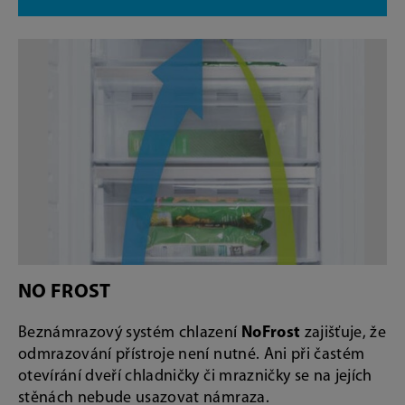
NO FROST
Beznámrazový systém chlazení
NoFrost
zajišťuje, že
odmrazování přístroje není nutné. Ani při častém
otevírání dveří chladničky či mrazničky se na jejích
stěnách nebude usazovat námraza.