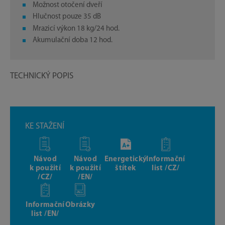
Možnost otočení dveří
Hlučnost pouze 35 dB
Mrazicí výkon 18 kg/24 hod.
Akumulační doba 12 hod.
TECHNICKÝ POPIS
KE STAŽENÍ
Návod
Návod
Energetický
Informační
k použití
k použití
štítek
list /CZ/
/CZ/
/EN/
Informační
Obrázky
list /EN/