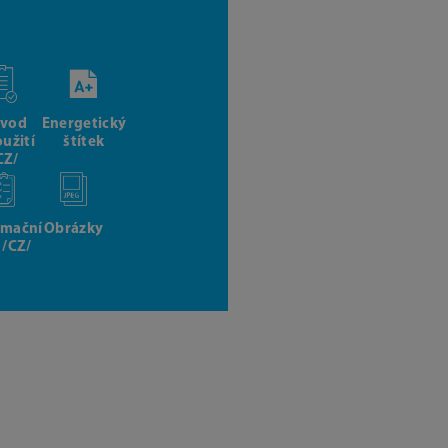
vod
Energetický
oužití
štítek
CZ/
rmační
Obrázky
t /CZ/