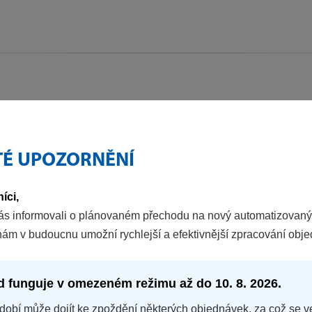
TÉ UPOZORNĚNÍ
íci,
ás informovali o plánovaném přechodu na nový automatizovaný
nám v budoucnu umožní rychlejší a efektivnější zpracování obj
d funguje v omezeném režimu až do 10. 8. 2026.
dobí může dojít ke zpoždění některých objednávek, za což se v