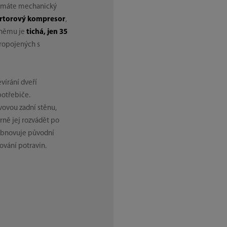
ku máte mechanický
ertorový kompresor
,
 němu je
tichá, jen 35
propojených s
vírání dveří
potřebiče.
vovou zadní stěnu,
ně jej rozvádět po
 obnovuje původní
ování potravin.