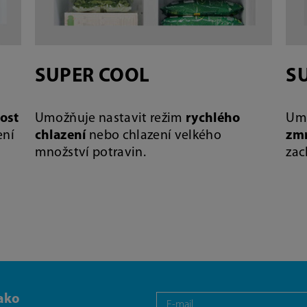
SUPER COOL
S
ost
Umožňuje nastavit režim
rychlého
Umo
ení
chlazení
nebo chlazení velkého
zm
množství potravin.
zac
ako