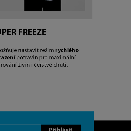
UPER FREEZE
žňuje nastavit režim
rychlého
razení
potravin pro maximální
hování živin i čerstvé chuti.
Přihlásit