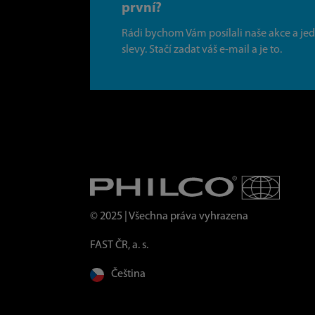
první?
Rádi bychom Vám posílali naše akce a je
slevy. Stačí zadat váš e-mail a je to.
© 2025 | Všechna práva vyhrazena
FAST ČR, a. s.
Čeština