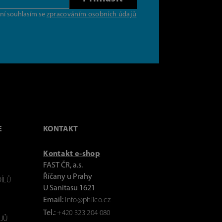
ní souhlasím se
zpracováním osobních údajů
E
KONTAKT
Kontakt e-shop
FAST ČR, a.s.
Říčany u Prahy
ÍLŮ
U Sanitasu 1621
Email:
info@philco.cz
Tel.:
+420 323 204 080
JŮ