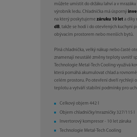
můžete umístit do držáku lahví a v mrazá
výrobník ledu. Chladnička má úsporný
inv
na který poskytujeme
záruku 10 let
a díky
dB
, takže se hodí i do otevřených kuchyní 
obývacím prostorem nebo menších bytů.
Plná chladnička, velký nákup nebo časté ote
znamenají neustálé změny teploty uvnitř s
Technologie Metal-Tech Cooling využívá ko
která pomáhá akumulovat chlad a rovnoměr
celém prostoru. Po otevření dveří rychleji
teplotu a vytváří stabilní podmínky pro uch
Celkový objem 442 l
Objem chladničky/mrazničky 327/115 l
Invertorový kompresor - 10 let záruka
Technologie Metal-Tech Cooling