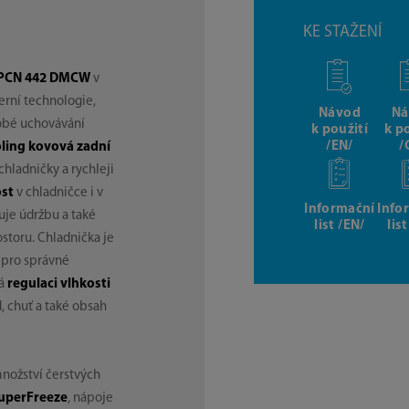
KE STAŽENÍ
 PCN 442 DMCW
v
rní technologie,
Návod
Ná
dobé uchovávání
k použití
k p
/EN/
/
ling kovová zadní
 chladničky a rychleji
st
v chladničce i v
Informační
Info
je údržbu a také
list /EN/
lis
ostoru. Chladnička je
pro správné
má
regulaci vlhkosti
d, chuť a také obsah
množství čerstvých
uperFreeze
, nápoje