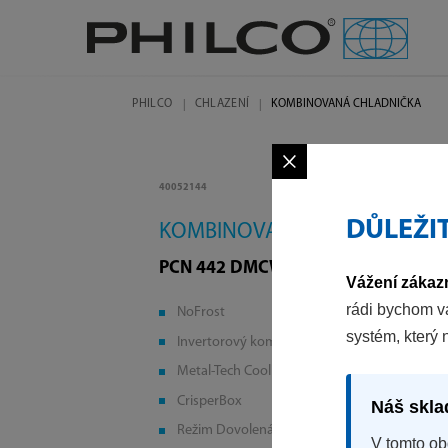
PHILCO
CHLAZENÍ
KOMBINOVANÁ CHLADNIČKA
×
40052144
DŮLEŽI
KOMBINOVANÁ CHLADNIČKA
PCN 442 DMCW
Vážení zákazn
rádi bychom v
NoFrost
systém, který 
Invertorový kompresor
Metal-Tech Cooling
CrisperBox
Náš skla
Režim Dovolená
V tomto ob