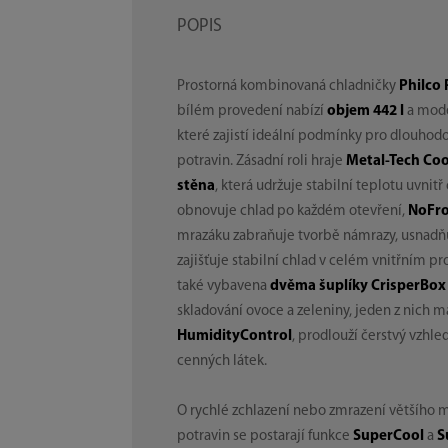
POPIS
Prostorná kombinovaná chladničky
Philco
bílém provedení nabízí
objem 442 l
a mode
které zajistí ideální podmínky pro dlouho
potravin. Zásadní roli hraje
Metal-Tech Coo
stěna
, která udržuje stabilní teplotu uvnitř
obnovuje chlad po každém otevření,
NoFro
mrazáku zabraňuje tvorbě námrazy, usnadňu
zajišťuje stabilní chlad v celém vnitřním pr
také vybavena
dvěma šuplíky CrisperBox
skladování ovoce a zeleniny, jeden z nich 
HumidityControl
, prodlouží čerstvý vzhle
cenných látek.
O rychlé zchlazení nebo zmrazení většího 
potravin se postarají funkce
SuperCool
a
S