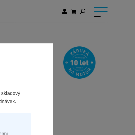
 skladový
ednávek.
elmi