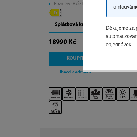
Rozměry (VxŠxH): 185,5x70,3x70,3 cm
omlouvám
Splátková kalkulačka
Děkujeme za p
automatizovaný
18990 Kč
objednávek.
KOUPIT
Ihned k odeslání