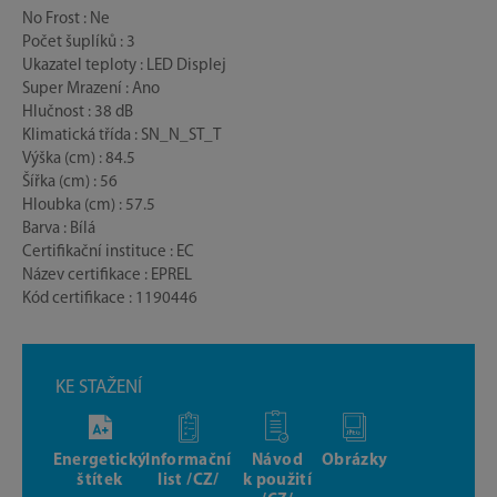
No Frost : Ne
Počet šuplíků : 3
Ukazatel teploty : LED Displej
Super Mrazení : Ano
Hlučnost : 38 dB
Klimatická třída : SN_N_ST_T
Výška (cm) : 84.5
Šířka (cm) : 56
Hloubka (cm) : 57.5
Barva : Bílá
Certifikační instituce : EC
Název certifikace : EPREL
Kód certifikace : 1190446
KE STAŽENÍ
Energetický
Informační
Návod
Obrázky
štítek
list /CZ/
k použití