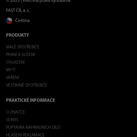
© 2025 | Všechna práva vyhrazena
FAST ČR, a. s.
Čeština
PRODUKTY
MALÉ SPOTŘEBIČE
PRANÍ A SUŠENÍ
CHLAZENÍ
MYTÍ
VAŘENÍ
VESTAVNÉ SPOTŘEBIČE
PRAKTICKÉ INFORMACE
O ZNAČCE
SERVIS
POPTÁVKA NÁHRADNÍCH DÍLŮ
HLÁŠENÍ REKLAMACE