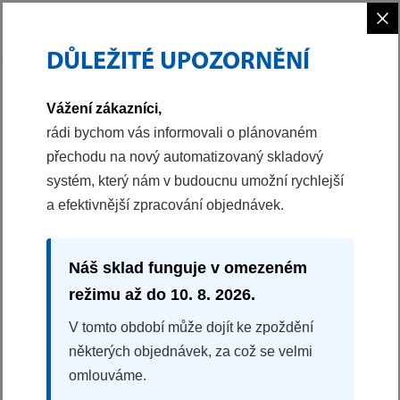
×
DŮLEŽITÉ UPOZORNĚNÍ
PHILCO
CHLAZENÍ
MRAZNIČKY
ŠUPLÍKOVÝ MRAZÁK
Vážení zákazníci,
40042536
rádi bychom vás informovali o plánovaném
přechodu na nový automatizovaný skladový
ŠUPLÍKOVÝ MRAZÁK
systém, který nám v budoucnu umožní rychlejší
PTF 813 D
a efektivnější zpracování objednávek.
Energetická třída D
Displej a dotykové ovládání
SuperFreeze
Náš sklad funguje v omezeném
3x zásuvka
režimu až do 10. 8. 2026.
Rozměry (VxŠxH): 84,5x56x57,5 cm
V tomto období může dojít ke zpoždění
některých objednávek, za což se velmi
Splátková kalkulačka
omlouváme.
5990 Kč