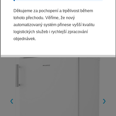
KOUPIT
Děkujeme za pochopení a trpělivost během
tohoto přechodu. Věříme, že nový
Ihned k odeslání
automatizovaný systém přinese vyšší kvalitu
logistických služeb i rychlejší zpracování
objednávek.