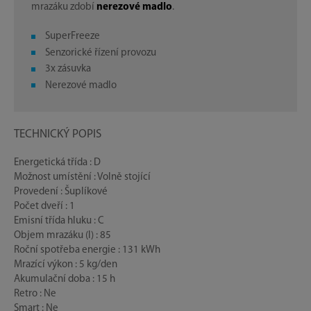
mrazáku zdobí
nerezové madlo
.
SuperFreeze
Senzorické řízení provozu
3x zásuvka
Nerezové madlo
TECHNICKÝ POPIS
Energetická třída : D
Možnost umístění : Volně stojící
Provedení : Šuplíkové
Počet dveří : 1
Emisní třída hluku : C
Objem mrazáku (l) : 85
Roční spotřeba energie : 131 kWh
Mrazící výkon : 5 kg/den
Akumulační doba : 15 h
Retro : Ne
Smart : Ne