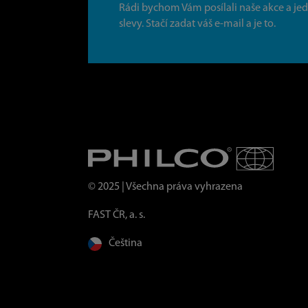
Rádi bychom Vám posílali naše akce a je
slevy. Stačí zadat váš e-mail a je to.
© 2025 | Všechna práva vyhrazena
FAST ČR, a. s.
Čeština