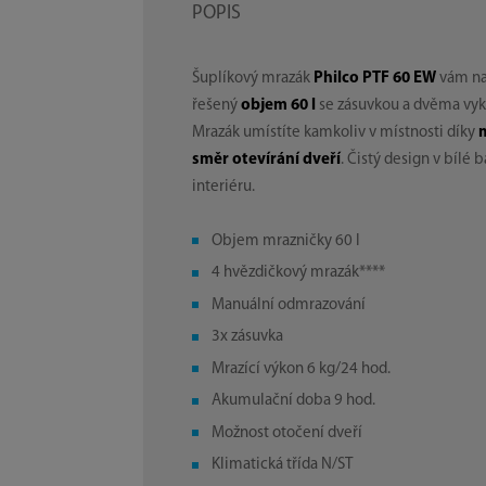
POPIS
Šuplíkový mrazák
Philco PTF 60 EW
vám na
řešený
objem 60 l
se zásuvkou a dvěma vyk
Mrazák umístíte kamkoliv v místnosti díky
směr otevírání dveří
. Čistý design v bíl
interiéru.
Objem mrazničky 60 l
4 hvězdičkový mrazák****
Manuální odmrazování
3x zásuvka
Mrazící výkon 6 kg/24 hod.
Akumulační doba 9 hod.
Možnost otočení dveří
Klimatická třída N/ST