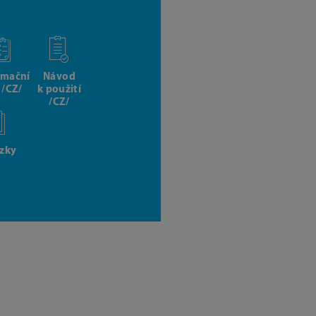
rmační
Návod
t /CZ/
k použití
/CZ/
zky