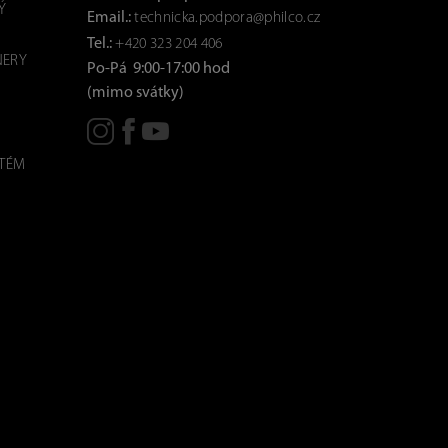
Ý
Email.:
technicka.podpora@philco.cz
Tel.:
+420 323 204 406
NERY
Po-Pá 9:00-17:00 hod
(mimo svátky)
STÉM