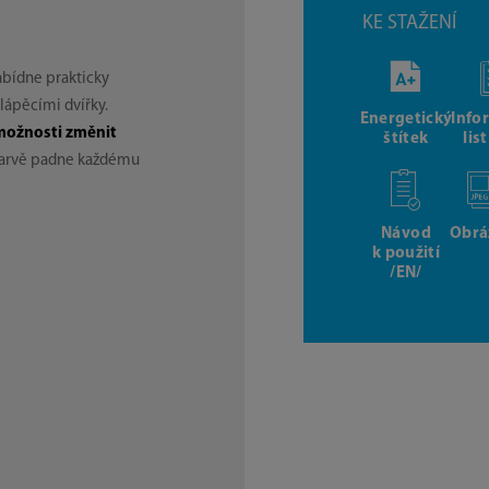
KE STAŽENÍ
bídne prakticky
lápěcími dvířky.
Energetický
Info
možnosti změnit
štítek
lis
é barvě padne každému
Návod
Obrá
k použití
/EN/