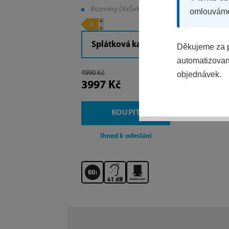
Rozměry (VxŠxH): 84,5x47,5x44,5 cm
omlouvám
Splátková kalkulačka
Děkujeme za p
automatizovaný
4990 Kč
objednávek.
3997 Kč
KOUPIT
Ihned k odeslání