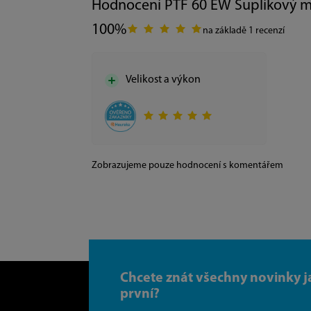
Hodnocení PTF 60 EW Šuplíkový m
100%
na základě 1 recenzí
Velikost a výkon
Zobrazujeme pouze hodnocení s komentářem
Chcete znát všechny novinky j
první?