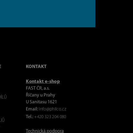
E
KONTAKT
Kontakt e-shop
FAST ČR, a.s.
Říčany u Prahy
ÍLŮ
U Sanitasu 1621
Email:
info@philco.cz
Tel.:
+420 323 204 080
JŮ
Y
Technická podpora