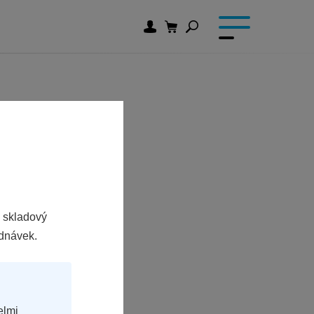
 skladový
ednávek.
elmi