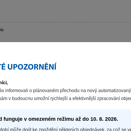
ZÁK
TÉ UPOZORNĚNÍ
íci,
ás informovali o plánovaném přechodu na nový automatizovaný
nám v budoucnu umožní rychlejší a efektivnější zpracování obj
d funguje v omezeném režimu až do 10. 8. 2026.
dobí může dojít ke zpoždění některých objednávek, za což se v