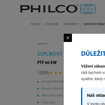
PHILCO
CHLAZENÍ
MRAZNIČKY
ŠUPLÍKOVÝ MRA
×
40048115
DŮLEŽI
ŠUPLÍKOVÝ MRAZÁK
PTF 60 EW
Vážení zákazn
rádi bychom v
100%
na základě 1 recenzí
systém, který 
Energetická třída E
Mrazící výkon 6 kg/24 h
Náš skla
Klimatická třída N/ST
3 zásuvky
V tomto ob