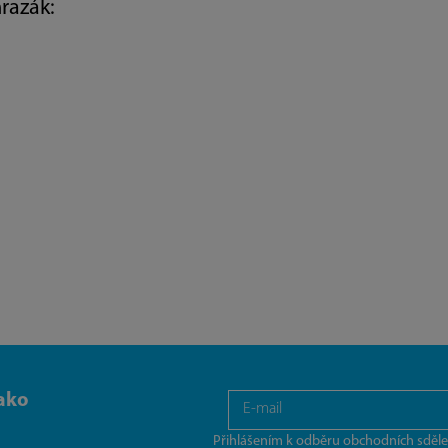
razák:
ako
Přihlášením k odběru obchodních sděle