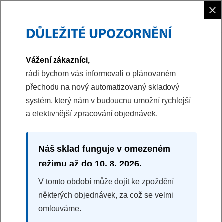
×
DŮLEŽITÉ UPOZORNĚNÍ
PHILCO
CHLAZENÍ
MRAZNIČKY
ŠUPLÍKOVÝ MRAZÁK
Vážení zákazníci,
40049602
rádi bychom vás informovali o plánovaném
přechodu na nový automatizovaný skladový
ŠUPLÍKOVÝ MRAZÁK
systém, který nám v budoucnu umožní rychlejší
PF 168 EW
a efektivnější zpracování objednávek.
Energetická třída E
Mechanické ovládání
4 šuplíky + 1 výsuv
Náš sklad funguje v omezeném
Rozměry (VxŠxH): 142,5x54,5x57,5 cm
režimu až do 10. 8. 2026.
V tomto období může dojít ke zpoždění
Splátková kalkulačka
některých objednávek, za což se velmi
omlouváme.
5990 Kč
4997 Kč