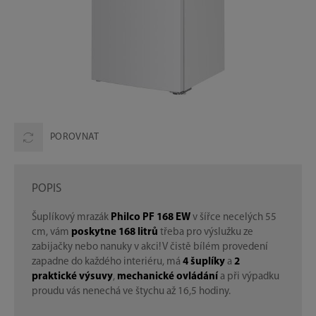
POROVNAT
POPIS
Šuplíkový mrazák
Philco PF 168 EW
v šířce necelých 55
cm, vám
poskytne 168 litrů
třeba pro výslužku ze
zabijačky nebo nanuky v akci! V čistě bílém provedení
zapadne do každého interiéru, má
4 šuplíky
a
2
praktické výsuvy
,
mechanické ovládání
a při výpadku
proudu vás nenechá ve štychu až 16,5 hodiny.