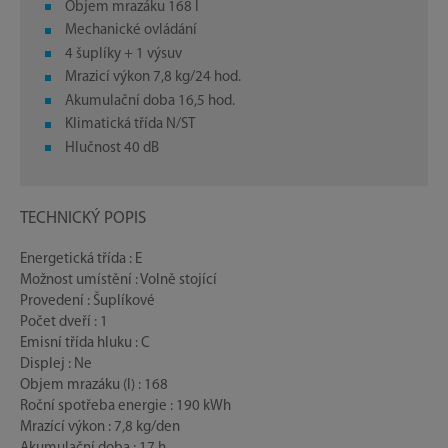
Objem mrazáku 168 l
Mechanické ovládání
4 šuplíky + 1 výsuv
Mrazicí výkon 7,8 kg/24 hod.
Akumulační doba 16,5 hod.
Klimatická třída N/ST
Hlučnost 40 dB
TECHNICKÝ POPIS
Energetická třída : E
Možnost umístění : Volně stojící
Provedení : Šuplíkové
Počet dveří : 1
Emisní třída hluku : C
Displej : Ne
Objem mrazáku (l) : 168
Roční spotřeba energie : 190 kWh
Mrazící výkon : 7,8 kg/den