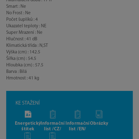
Akumulační doba : 17 h
Smart : Ne
No Frost : Ne
Počet šuplíků : 4
Ukazatel teploty : NE
Super Mrazení : Ne
Hlučnost : 41 dB
Klimatická třída : N,ST
Výška (cm) : 142.5
Šířka (cm) : 54.5
Hloubka (cm) : 57.5
Barva : Bílá
Hmotnost : 41 kg
KE STAŽENÍ
Energetický
Informační
Informační
Obrázky
štítek
list /CZ/
list /EN/