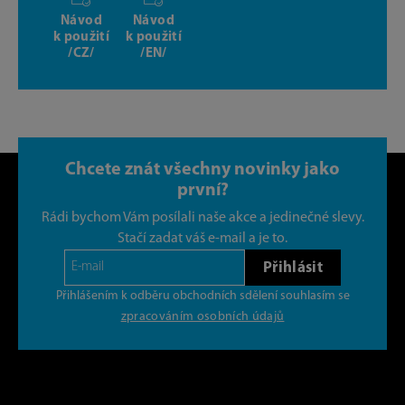
Návod
Návod
k použití
k použití
/CZ/
/EN/
Chcete znát všechny novinky jako
první?
Rádi bychom Vám posílali naše akce a jedinečné slevy.
Stačí zadat váš e-mail a je to.
Přihlásit
Přihlášením k odběru obchodních sdělení souhlasím se
zpracováním osobních údajů