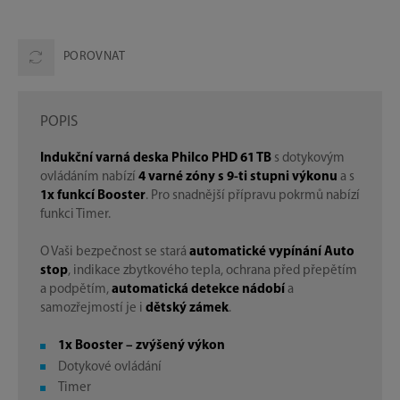
POROVNAT
POPIS
Indukční varná deska Philco PHD 61 TB
s dotykovým
ovládáním nabízí
4 varné zóny s 9-ti stupni výkonu
a s
1x funkcí Booster
. Pro snadnější přípravu pokrmů nabízí
funkci Timer.
O Vaši bezpečnost se stará
automatické vypínání Auto
stop
, indikace zbytkového tepla, ochrana před přepětím
a podpětím,
automatická detekce nádobí
a
samozřejmostí je i
dětský zámek
.
1x Booster – zvýšený výkon
Dotykové ovládání
Timer