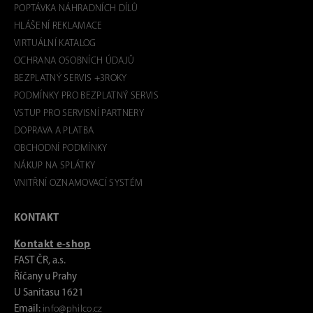
POPTÁVKA NÁHRADNÍCH DÍLŮ
HLÁŠENÍ REKLAMACE
VIRTUÁLNÍ KATALOG
OCHRANA OSOBNÍCH ÚDAJŮ
BEZPLATNÝ SERVIS +3ROKY
PODMÍNKY PRO BEZPLATNÝ SERVIS
VSTUP PRO SERVISNÍ PARTNERY
DOPRAVA A PLATBA
OBCHODNÍ PODMÍNKY
NÁKUP NA SPLÁTKY
VNITŘNÍ OZNAMOVACÍ SYSTÉM
KONTAKT
Kontakt e-shop
FAST ČR, a.s.
Říčany u Prahy
U Sanitasu 1621
Email:
info@philco.cz