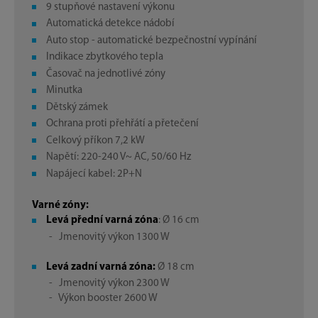
9 stupňové nastavení výkonu
Automatická detekce nádobí
Auto stop - automatické bezpečnostní vypínání
Indikace zbytkového tepla
Časovač na jednotlivé zóny
Minutka
Dětský zámek
Ochrana proti přehřátí a přetečení
Celkový příkon 7,2 kW
Napětí: 220-240 V~ AC, 50/60 Hz
Napájecí kabel: 2P+N
Varné zóny:
Levá přední varná zóna
: Ø 16 cm
- Jmenovitý výkon 1300 W
Levá zadní varná zóna:
Ø 18 cm
- Jmenovitý výkon 2300 W
- Výkon booster 2600 W