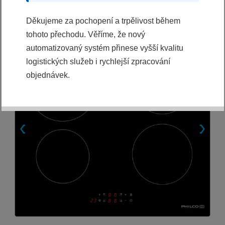
Děkujeme za pochopení a trpělivost během
tohoto přechodu. Věříme, že nový
automatizovaný systém přinese vyšší kvalitu
logistických služeb i rychlejší zpracování
objednávek.