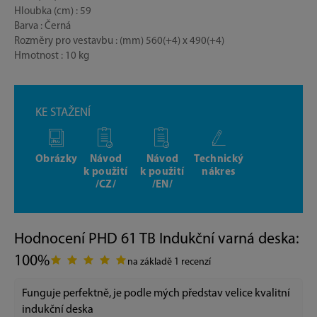
Hloubka (cm) : 59
Barva : Černá
Rozměry pro vestavbu : (mm) 560(+4) x 490(+4)
Hmotnost : 10 kg
KE STAŽENÍ
Obrázky
Návod
Návod
Technický
k použití
k použití
nákres
/CZ/
/EN/
Hodnocení PHD 61 TB Indukční varná deska:
100%
na základě 1 recenzí
Funguje perfektně, je podle mých představ velice kvalitní
indukční deska