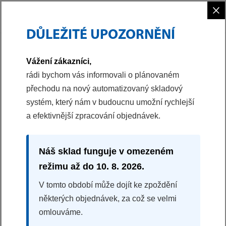
×
DŮLEŽITÉ UPOZORNĚNÍ
PHILCO
VAŘENÍ
VARNÉ DESKY
INDUKČNÍ VARNÁ DESKA
Vážení zákazníci,
40041602
rádi bychom vás informovali o plánovaném
přechodu na nový automatizovaný skladový
INDUKČNÍ VARNÁ DESKA
systém, který nám v budoucnu umožní rychlejší
PHD 61 TB
a efektivnější zpracování objednávek.
100%
na základě 1 recenzí
1x Booster - zvýšený výkon
Náš sklad funguje v omezeném
Dotykové ovládání
režimu až do 10. 8. 2026.
Automatická detekce nádobí
Auto stop
V tomto období může dojít ke zpoždění
Timer
některých objednávek, za což se velmi
Historický produkt
omlouváme.