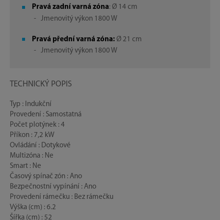
Pravá zadní varná zóna
: Ø 14 cm
- Jmenovitý výkon 1800 W
Pravá přední varná zóna:
Ø 21 cm
- Jmenovitý výkon 1800 W
TECHNICKÝ POPIS
Typ : Indukční
Provedení : Samostatná
Počet plotýnek : 4
Příkon : 7,2 kW
Ovládání : Dotykové
Multizóna : Ne
Smart : Ne
Časový spínač zón : Ano
Bezpečnostní vypínání : Ano
Provedení rámečku : Bez rámečku
Výška (cm) : 6.2
Šířka (cm) : 52