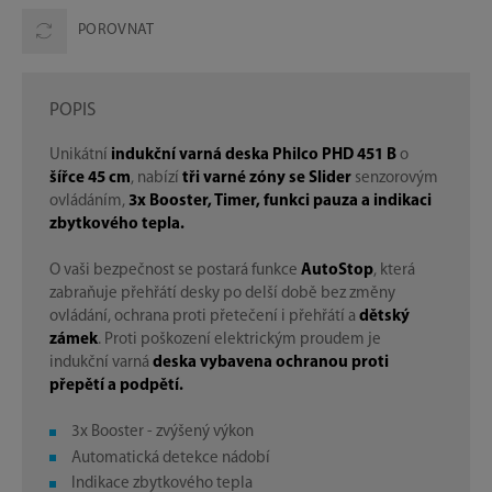
POROVNAT
POPIS
Unikátní
indukční varná deska Philco PHD 451 B
o
šířce 45 cm
, nabízí
tři varné zóny se Slider
senzorovým
ovládáním,
3x Booster, Timer, funkci pauza a indikaci
zbytkového tepla.
O vaši bezpečnost se postará funkce
AutoStop
, která
zabraňuje přehřátí desky po delší době bez změny
ovládání, ochrana proti přetečení i přehřátí a
dětský
zámek
. Proti poškození elektrickým proudem je
indukční varná
deska vybavena ochranou proti
přepětí a podpětí.
3x Booster - zvýšený výkon
Automatická detekce nádobí
Indikace zbytkového tepla