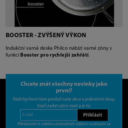
BOOSTER - ZVÝŠENÝ VÝKON
Indukční varná deska Philco nabízí varné zóny s
funkcí
Booster pro rychlejší zahřátí
.
Chcete znát všechny novinky jako
první?
Rádi bychom Vám posílali naše akce a jedinečné slevy.
Stačí zadat váš e-mail a je to.
Přihlásit
Přihlášením k odběru obchodních sdělení souhlasím se