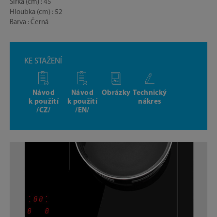
Šířka (cm) : 45
Hloubka (cm) : 52
Barva : Černá
KE STAŽENÍ
Návod
Návod
Obrázky
Technický
k použití
k použití
nákres
/CZ/
/EN/