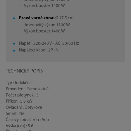
- Výkon booster 1400 W
Pravá varná zóna:
Ø 17,5 cm
- Jmenovitý výkon 1100 W
- Výkon booster 1400 W
Napětí: 220-240 V~ AC, 50/60 Hz
Napájecí kabel: 2P+N
TECHNICKÝ POPIS
Typ : Indukční
Provedení : Samostatná
Počet plotýnek : 3
Příkon : 5,8 kW
Ovládání : Dotykové
Smart : Ne
Časový spínač zón : Ano
Výška (cm) : 5.6