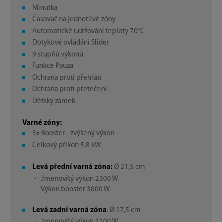
Minutka
Časovač na jednotlivé zóny
Automatické udržování teploty 70°C
Dotykové ovládání Slider
9 stupňů výkonů
Funkce Pauza
Ochrana proti přehřátí
Ochrana proti přetečení
Dětský zámek
Varné zóny:
3x Booster - zvýšený výkon
Celkový příkon 5,8 kW
Levá přední varná zóna:
Ø 21,5 cm
- Jmenovitý výkon 2300 W
- Výkon booster 3000 W
Levá zadní varná zóna
: Ø 17,5 cm
- Jmenovitý výkon 1100 W