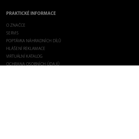
PRAKTICKÉ INFORMACE
O ZNAČCE
SERVIS
POPTÁVKA NÁHRADNÍCH DÍLŮ
HLÁŠENÍ REKLAMACE
VIRTUÁLNÍ KATALOG
OCHRANA OSOBNÍCH ÚDAJŮ
BEZPLATNÝ SERVIS +3ROKY
PODMÍNKY PRO BEZPLATNÝ SERVIS
VSTUP PRO SERVISNÍ PARTNERY
DOPRAVA A PLATBA
OBCHODNÍ PODMÍNKY
NÁKUP NA SPLÁTKY
VNITŘNÍ OZNAMOVACÍ SYSTÉM
KONTAKT