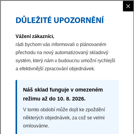
×
DŮLEŽITÉ UPOZORNĚNÍ
PHILCO
VAŘENÍ
VARNÉ DESKY
INDUKČNÍ VARNÁ DESKA
Vážení zákazníci,
40040541
rádi bychom vás informovali o plánovaném
přechodu na nový automatizovaný skladový
INDUKČNÍ VARNÁ DESKA
systém, který nám v budoucnu umožní rychlejší
PHD 451 B
a efektivnější zpracování objednávek.
3x Booster - zvýšený výkon
Dotykové ovládání Slider
Automatická detekce nádobí
Náš sklad funguje v omezeném
Ochrana proti přehřátí a přetečení
režimu až do 10. 8. 2026.
Minutka
V tomto období může dojít ke zpoždění
Historický produkt
některých objednávek, za což se velmi
omlouváme.