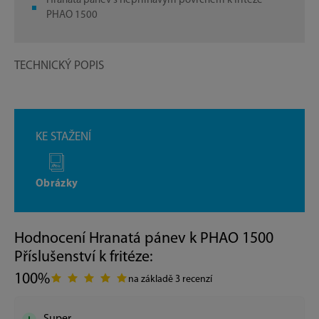
Hranatá pánev s nepřilnavým povrchem k fritéze
PHAO 1500
TECHNICKÝ POPIS
KE STAŽENÍ
Obrázky
Hodnocení Hranatá pánev k PHAO 1500
Příslušenství k fritéze:
100%
na základě 3 recenzí
Super