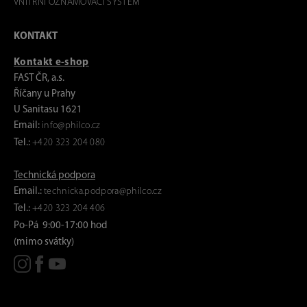
VNITŘNÍ OZNAMOVACÍ SYSTÉM
KONTAKT
Kontakt e-shop
FAST ČR, a.s.
Říčany u Prahy
U Sanitasu 1621
Email:
info@philco.cz
Tel.:
+420 323 204 080
Technická podpora
Email.:
technicka.podpora@philco.cz
Tel.:
+420 323 204 406
Po-Pá 9:00-17:00 hod
(mimo svátky)