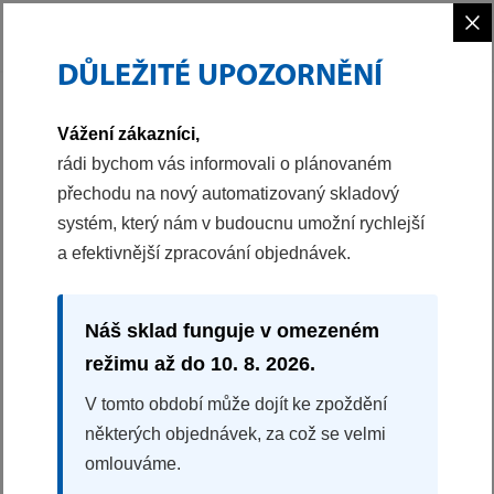
×
DŮLEŽITÉ UPOZORNĚNÍ
PHILCO
MALÉ SPOTŘEBIČE
PŘÍSLUŠENSTVÍ K FRITÉZE
Vážení zákazníci,
41023688
rádi bychom vás informovali o plánovaném
přechodu na nový automatizovaný skladový
PŘÍSLUŠENSTVÍ K FRITÉZE
systém, který nám v budoucnu umožní rychlejší
HRANATÁ PÁNEV K PHAO 1500
a efektivnější zpracování objednávek.
100%
na základě 3 recenzí
Hranatá pánev
Náš sklad funguje v omezeném
199 Kč
režimu až do 10. 8. 2026.
KDE KOUPIT
V tomto období může dojít ke zpoždění
některých objednávek, za což se velmi
omlouváme.