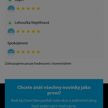
Lehoučká Nepřilnavá
Spokojenost
Zobrazujeme pouze hodnocení s komentářem
Chcete znát všechny novinky jako
první?
Rádi bychom Vám posílali naše akce a jedinečné slevy.
Stačí zadat váš e-mail a je to.