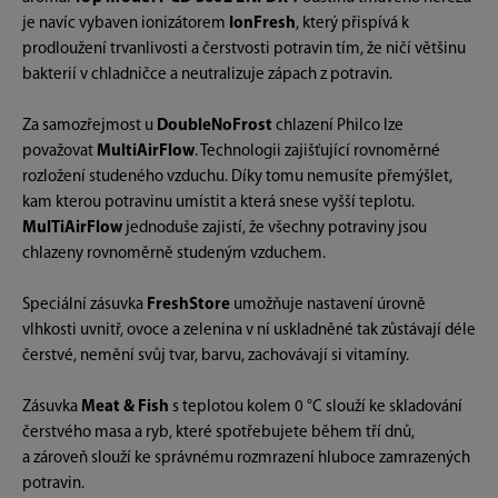
je navíc vybaven ionizátorem
IonFresh
, který přispívá k
prodloužení trvanlivosti a čerstvosti potravin tím, že ničí většinu
bakterií v chladničce a neutralizuje zápach z potravin.
Za samozřejmost u
DoubleNoFrost
chlazení Philco lze
považovat
MultiAirFlow
. Technologii zajišťující rovnoměrné
rozložení studeného vzduchu. Díky tomu nemusíte přemýšlet,
kam kterou potravinu umístit a která snese vyšší teplotu.
MulTiAirFlow
jednoduše zajistí, že všechny potraviny jsou
chlazeny rovnoměrně studeným vzduchem.
Speciální zásuvka
FreshStore
umožňuje nastavení úrovně
vlhkosti uvnitř, ovoce a zelenina v ní uskladněné tak zůstávají déle
čerstvé, nemění svůj tvar, barvu, zachovávají si vitamíny.
Zásuvka
Meat & Fish
s teplotou kolem 0 °C slouží ke skladování
čerstvého masa a ryb, které spotřebujete během tří dnů,
a zároveň slouží ke správnému rozmrazení hluboce zamrazených
potravin.