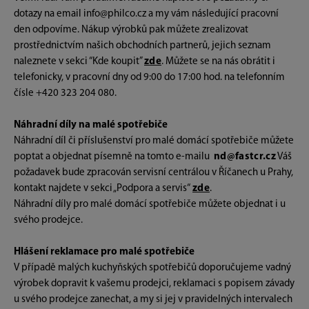
dotazy na email info@philco.cz a my vám následující pracovní
den odpovíme. Nákup výrobků pak můžete zrealizovat
prostřednictvím našich obchodních partnerů, jejich seznam
naleznete v sekci “Kde koupit”
zde
. Můžete se na nás obrátit i
telefonicky, v pracovní dny od 9:00 do 17:00 hod. na telefonním
čísle +420 323 204 080.
Náhradní díly na malé spotřebiče
Náhradní díl či příslušenství pro malé domácí spotřebiče můžete
poptat a objednat písemně na tomto e-mailu
nd@fastcr.cz
Váš
požadavek bude zpracován servisní centrálou v Říčanech u Prahy,
kontakt najdete v sekci „Podpora a servis“
zde
.
Náhradní díly pro malé domácí spotřebiče můžete objednat i u
svého prodejce.
Hlášení reklamace pro malé spotřebiče
V případě malých kuchyňských spotřebičů doporučujeme vadný
výrobek dopravit k vašemu prodejci, reklamaci s popisem závady
u svého prodejce zanechat, a my si jej v pravidelných intervalech