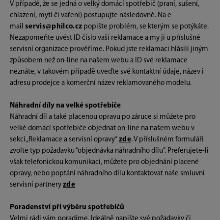
V případě, že se jedná o velký domácí spotřebič (praní, sušení,
chlazení, mytí či vaření) postupujte následovně. Na e-
mail
servis@philco.cz
popište problém, se kterým se potýkáte.
Nezapomeňte uvést ID číslo vaší reklamace a my ji u příslušné
servisní organizace prověříme. Pokud jste reklamaci hlásili jiným
způsobem než on-line na našem webu a ID své reklamace
neznáte, v takovém případě uveďte své kontaktní údaje, název i
adresu prodejce a komerční název reklamovaného modelu.
Náhradní díly na velké spotřebiče
Náhradní díl a také placenou opravu po záruce si můžete pro
velké domácí spotřebiče objednat on-line na našem webu v
sekci „Reklamace a servisní opravy“
zde
. V příslušném formuláři
zvolte typ požadavku “objednávka náhradního dílu”. Preferujete-li
však telefonickou komunikaci, můžete pro objednání placené
opravy, nebo poptání náhradního dílu kontaktovat naše smluvní
servisní partnery
zde
Poradenství při výběru spotřebičů
Velmi rádi vám poradíme. Ideálně napište své požadavky či