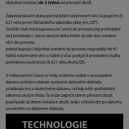
objednal instalaci
do 3 týdnů
od převzetí zboží.
Zákonná záruční doba počíná běžet od převzetí věci kupujícím (§
621 věta první Občanského zákoníku (dále jen „OZ“).
Jestliže však má koupenou věc uvést do provozu jiný podnikatel
než prodávající, začne záruční doba běžet až ode dne uvedení
věci do provozu,
pokud kupující objednal uvedení do provozu nejpozději do tří
týdnů od převzetí věci a řádně a včas poskytl k provedení služby
potřebnou součinnost (§ 621 věta druhá OZ).
V reklamačním řízení se tedy můžeme setkat s nesouladem
datumu pořízení (datum vystavení daňového dokladu
prodávajícím) a skutečného datumu, od kdy běží spotřebiteli
zákonná záruční lhůta. Ta může započít dnem převzetí zboží,
popřípadě až dnem instalace zboží, tedy i několik dní po datumu
uvedeném na daňovém dokladu.
TECHNOLOGIE