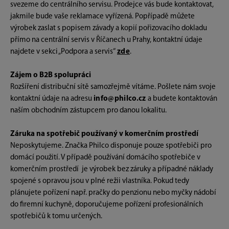
svezeme do centrálního servisu. Prodejce vás bude kontaktovat,
jakmile bude vaše reklamace vyřízená. Popřípadě můžete
výrobek zaslat s popisem závady a kopií pořizovacího dokladu
přímo na centrální servis v Říčanech u Prahy, kontaktní údaje
najdete v sekci „Podpora a servis“
zde
.
Zájem o B2B spolupráci
Rozšíření distribuční sítě samozřejmě vítáme. Pošlete nám svoje
kontaktní údaje na adresu
info@philco.cz
a budete kontaktován
naším obchodním zástupcem pro danou lokalitu.
Záruka na spotřebič používaný v komerčním prostředí
Neposkytujeme. Značka Philco disponuje pouze spotřebiči pro
domácí použití. V případě používání domácího spotřebiče v
komerčním prostředí je výrobek bez záruky a případné náklady
spojené s opravou jsou v plné režii vlastníka. Pokud tedy
plánujete pořízení např. pračky do penzionu nebo myčky nádobí
do firemní kuchyně, doporučujeme pořízení profesionálních
spotřebičů k tomu určených.