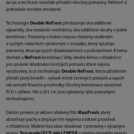
za čas a nechcete neustále přivážet všechny potraviny. Některé si
jednoduše necháte zmrazené.
Technologie
Double NoFrost
představuje dva oddělené
výparníky, dva nezávislé ventilátory, dva oddělené okruhy v jedné
kombinaci. Potraviny v lednici nejsou chlazeny studeným
a suchým vzduchem vyrobeným v mrazáku, který vysušuje
potraviny, zkracuje jejich skladovatelnost a poživatelnost. K tomu
dochází u
NoFrost
kombinací. Vždy ideální klima v chladničce
pro správné skladování čerstvých potravin, které nejsou
vysušovány, to je technologie
Double NoFrost
, která uživatelům
přináší jasný benefit – vyhodí méně čerstvých potravin a uspoří
tak nemalé finanční prostředky. Všechny kombinace označené
PCD s výškou 186 a 201 cm jsou vybaveny výše popsanými
technologiemi.
Dalším prvkem je aktivní uhlíkový filtr
MaxiFresh
, který
absorbuje pachy a zlepšuje tím hygienu a zdravé prostředí
v chladničce. Můžete bez obav skladovat i potraviny s výrazným
aroma.
Top model PCD 3602 ENFDX
v odstínu tmavého nerezu