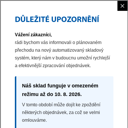
×
DŮLEŽITÉ UPOZORNĚNÍ
PHILCO
FAQ
Vážení zákazníci,
rádi bychom vás informovali o plánovaném
NEJČASTĚJŠÍ
přechodu na nový automatizovaný skladový
systém, který nám v budoucnu umožní rychlejší
DOTAZY
a efektivnější zpracování objednávek.
Co má společného Philco a Electrolux?
Náš sklad funguje v omezeném
Philco je součástí portfolia značek patřících do skupiny
režimu až do 10. 8. 2026.
společnosti Electrolux. Švédský Electrolux ovládl značku Philco
před rokem 1990, od kdy je jejím globálním vlastníkem. České
V tomto období může dojít ke zpoždění
Philco je řízené společnosti Fast ČR, která od roku 2011 zastřešuje
některých objednávek, za což se velmi
produkci, distribuci a servis spotřebičů značky Philco v 6 zemích
omlouváme.
Evropy. S cílem udržet kvalitu produktů na vysoké úrovni je na