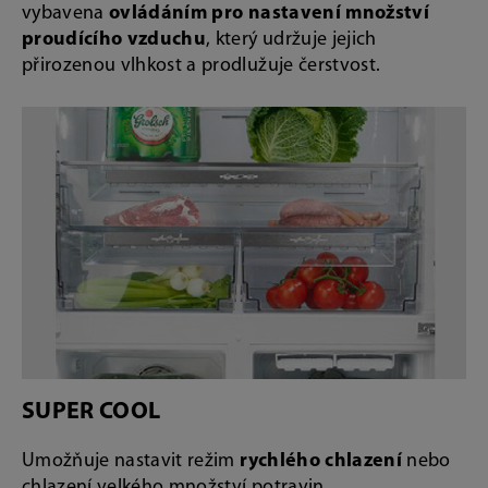
vybavena
ovládáním pro nastavení množství
proudícího vzduchu
, který udržuje jejich
přirozenou vlhkost a prodlužuje čerstvost.
SUPER COOL
Umožňuje nastavit režim
rychlého chlazení
nebo
chlazení velkého množství potravin.