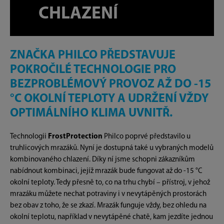
CHLAZENÍ
ZNAČKA PHILCO PŘEDSTAVUJE
POKROČILÉ TECHNOLOGIE PRO
BEZPROBLÉMOVÝ PROVOZ AŽ DO -15
°C OKOLNÍ TEPLOTY A UDRŽENÍ VŽDY
OPTIMÁLNÍHO KLIMA UVNITŘ.
Technologii
FrostProtection
Philco poprvé představilo u
truhlicových mrazáků. Nyní je dostupná také u vybraných modelů
kombinovaného chlazení. Díky ní jsme schopni zákazníkům
nabídnout kombinaci, jejíž mrazák bude fungovat až do -15 °C
okolní teploty. Tedy přesně to, co na trhu chybí – přístroj, v jehož
mrazáku můžete nechat potraviny i v nevytápěných prostorách
bez obav z toho, že se zkazí. Mrazák funguje vždy, bez ohledu na
okolní teplotu, například v nevytápěné chatě, kam jezdíte jednou