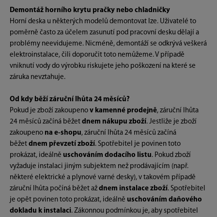
Demontáž horního krytu pračky nebo chladničky
Horní deska u některých modelů demontovat lze. Uživatelé to
poměrně často za účelem zasunutí pod pracovní desku dělají a
problémy neevidujeme. Nicméně, demontáží se odkrývá veškerá
elektroinstalace, čili doporučit toto nemůžeme. V případě
vniknutí vody do výrobku riskujete jeho poškození na které se
záruka nevztahuje.
Od kdy běží záruční lhůta 24 měsíců?
Pokud je zboží zakoupeno
v kamenné prodejně
, záruční lhůta
24 měsíců začíná běžet
dnem nákupu zboží
. Jestliže je zboží
zakoupeno
na e-shopu
, záruční lhůta 24 měsíců začíná
běžet
dnem převzetí zboží
. Spotřebitel je povinen toto
prokázat, ideálně
uschováním dodacího listu
. Pokud zboží
vyžaduje instalaci jiným subjektem než prodávajícím (např.
některé elektrické a plynové varné desky), v takovém případě
záruční lhůta počíná běžet až
dnem instalace zboží
. Spotřebitel
je opět povinen toto prokázat, ideálně
uschováním daňového
dokladu k instalaci
. Zákonnou podmínkou je, aby spotřebitel