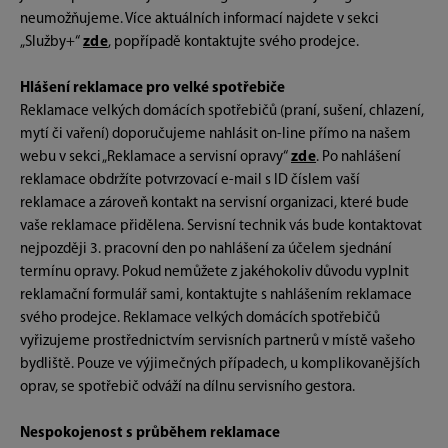
neumožňujeme. Více aktuálních informací najdete v sekci
„Služby+“
zde
, popřípadě kontaktujte svého prodejce.
Hlášení reklamace pro velké spotřebiče
Reklamace velkých domácích spotřebičů (praní, sušení, chlazení,
mytí či vaření) doporučujeme nahlásit on-line přímo na našem
webu v sekci „Reklamace a servisní opravy“
zde
. Po nahlášení
reklamace obdržíte potvrzovací e-mail s ID číslem vaší
reklamace a zároveň kontakt na servisní organizaci, které bude
vaše reklamace přidělena. Servisní technik vás bude kontaktovat
nejpozději 3. pracovní den po nahlášení za účelem sjednání
termínu opravy. Pokud nemůžete z jakéhokoliv důvodu vyplnit
reklamační formulář sami, kontaktujte s nahlášením reklamace
svého prodejce. Reklamace velkých domácích spotřebičů
vyřizujeme prostřednictvím servisních partnerů v místě vašeho
bydliště. Pouze ve výjimečných případech, u komplikovanějších
oprav, se spotřebič odváží na dílnu servisního gestora.
Nespokojenost s průběhem reklamace