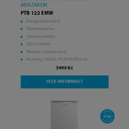
MRAZÁKEM
PTB 122 EMW
Energetická třída E
Skleněné police
3 dveřní poličky
LED osvětlení
Možnost otočení dveří
Rozměry (VxŠxH): 83,8x54x59,5 cm
5490 Kč
VÍCE INFORMACÍ