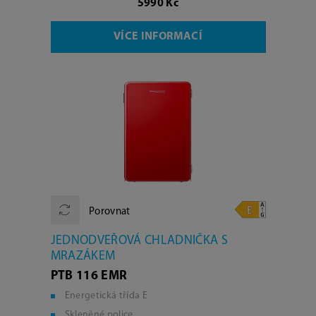
5990 Kč
VÍCE INFORMACÍ
Porovnat
JEDNODVEŘOVÁ CHLADNIČKA S
MRAZÁKEM
PTB 116 EMR
Energetická třída E
Skleněné police