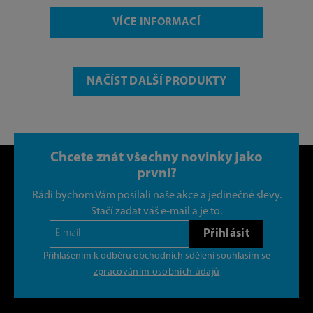
VÍCE INFORMACÍ
NAČÍST DALŠÍ PRODUKTY
Chcete znát všechny novinky jako
první?
Rádi bychom Vám posílali naše akce a jedinečné slevy.
Stačí zadat váš e-mail a je to.
Přihlásit
Přihlášením k odběru obchodních sdělení souhlasím se
zpracováním osobních údajů