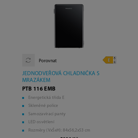
Porovnat
JEDNODVEŘOVÁ CHLADNIČKA S
MRAZÁKEM
PTB 116 EMB
Energetická třída E
Skleněné police
Samozavírací panty
LED osvětlení
Rozměry (VxŠxH): 84x56,2x53 cm