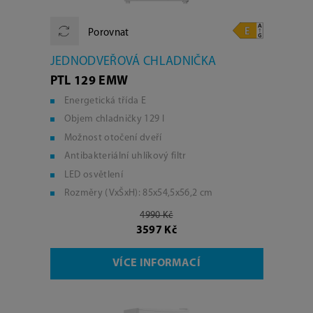
Porovnat
JEDNODVEŘOVÁ CHLADNIČKA
PTL 129 EMW
Energetická třída E
Objem chladničky 129 l
Možnost otočení dveří
Antibakteriální uhlíkový filtr
LED osvětlení
Rozměry (VxŠxH): 85x54,5x56,2 cm
4990 Kč
3597 Kč
VÍCE INFORMACÍ