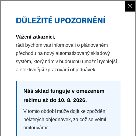
×
DŮLEŽITÉ UPOZORNĚNÍ
PHILCO
CHLAZENÍ
Vážení zákazníci,
rádi bychom vás informovali o plánovaném
přechodu na nový automatizovaný skladový
systém, který nám v budoucnu umožní rychlejší
a efektivnější zpracování objednávek.
Náš sklad funguje v omezeném
režimu až do 10. 8. 2026.
V tomto období může dojít ke zpoždění
JEDNODVEŘOVÉ CHLADNIČKY
některých objednávek, za což se velmi
omlouváme.