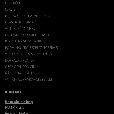
O ZNAČCE
SERVIS
POPTÁVKA NÁHRADNÍCH DÍLŮ
HLÁŠENÍ REKLAMACE
VIRTUÁLNÍ KATALOG
OCHRANA OSOBNÍCH ÚDAJŮ
BEZPLATNÝ SERVIS +3ROKY
PODMÍNKY PRO BEZPLATNÝ SERVIS
VSTUP PRO SERVISNÍ PARTNERY
DOPRAVA A PLATBA
OBCHODNÍ PODMÍNKY
NÁKUP NA SPLÁTKY
VNITŘNÍ OZNAMOVACÍ SYSTÉM
KONTAKT
Kontakt e-shop
FAST ČR, a.s.
Říčany u Prahy