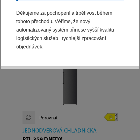
Výběr z kategorií
Děkujeme za pochopení a trpělivost během
VŠE
tohoto přechodu. Věříme, že nový
automatizovaný systém přinese vyšší kvalitu
logistických služeb i rychlejší zpracování
PODROBNÉ FILTROVÁNÍ:
objednávek.
Porovnat
JEDNODVEŘOVÁ CHLADNIČKA
PTL 359 DNFDX